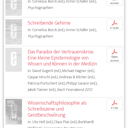
In: Cornelius Borck (ed.), Armin Schäfer (ed.),
access
Psychographien
Schreibende Gehirne
p
€ 14,95
In: Cornelius Borck (ed.), Armin Schäfer (ed.),
Psychographien
Das Paradox der Vertrauenskrise.
p
Eine kleine Epistemologie von
Open
access
Wissen und Können in der Medizin
In: David Gugerli (ed.), Michael Hagner (ed.),
Caspar Hirschi (ed.), Andreas B. Kilcher (ed.),
Patricia Purtschert (ed.), Philipp Sarasin (ed.),
Jakob Tanner (ed.),
Nach Feierabend 2012
Wissenschaftsphilosophie als
p
Schreibszene und
€ 7,95
Geistbeschwörung
In: Ute Holl (ed.), Claus Pias (ed.), Burkhardt