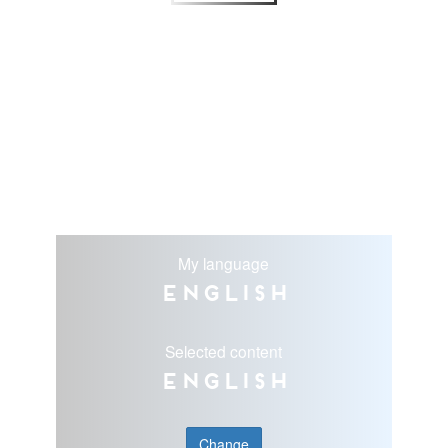
My language
English
Selected content
English
Change