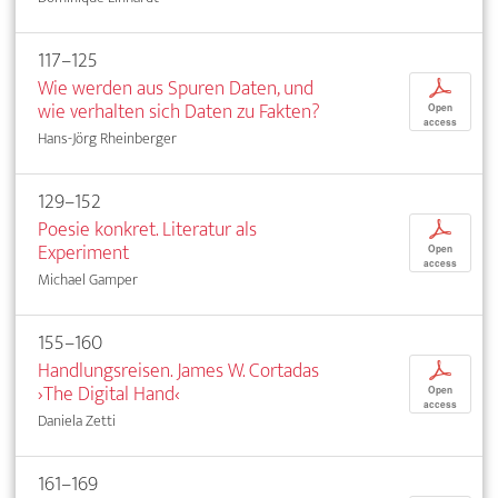
117–125
Wie werden aus Spuren Daten, und
p
wie verhalten sich Daten zu Fakten?
Open
access
Hans-Jörg Rheinberger
129–152
Poesie konkret. Literatur als
p
Experiment
Open
access
Michael Gamper
155–160
Handlungsreisen. James W. Cortadas
p
›The Digital Hand‹
Open
access
Daniela Zetti
161–169