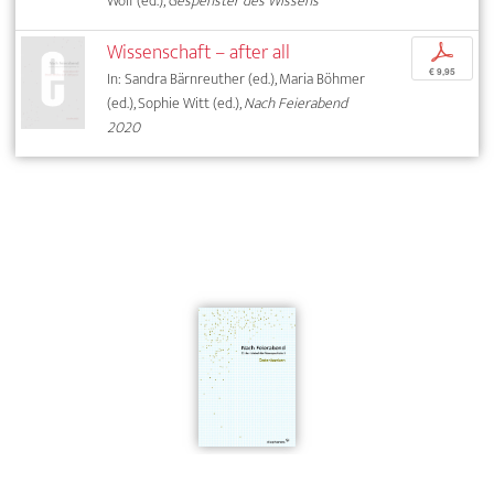
Wolf (ed.),
Gespenster des Wissens
Wissenschaft – after all
p
€ 9,95
In: Sandra Bärnreuther (ed.), Maria Böhmer
(ed.), Sophie Witt (ed.),
Nach Feierabend
2020