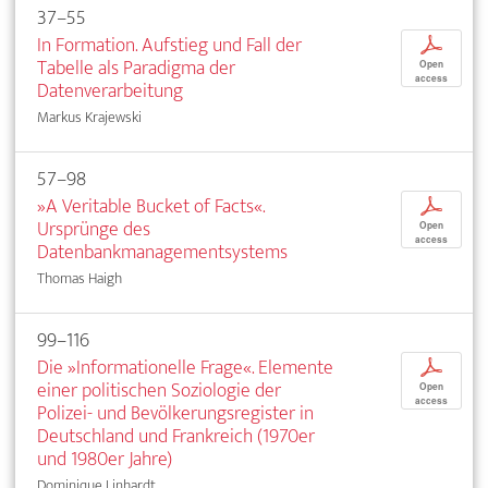
37–55
In Formation. Aufstieg und Fall der
p
Tabelle als Paradigma der
Open
access
Datenverarbeitung
Markus Krajewski
57–98
»A Veritable Bucket of Facts«.
p
Ursprünge des
Open
access
Datenbankmanagementsystems
Thomas Haigh
99–116
Die »Informationelle Frage«. Elemente
p
einer politischen Soziologie der
Open
access
Polizei- und Bevölkerungsregister in
Deutschland und Frankreich (1970er
und 1980er Jahre)
Dominique Linhardt