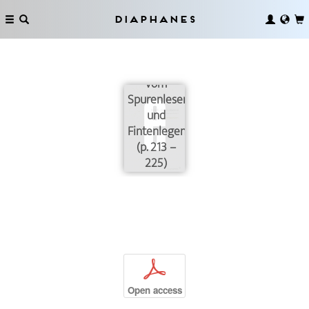
Diaphanes
Vom
Spurenlesen
und
Fintenlegen
(p. 213 –
225)
p
Open access