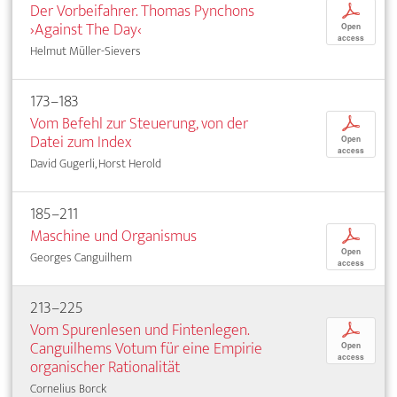
Der Vorbeifahrer. Thomas Pynchons
p
›Against The Day‹
Open
access
Helmut Müller-Sievers
173–183
Vom Befehl zur Steuerung, von der
p
Datei zum Index
Open
access
David Gugerli, Horst Herold
185–211
Maschine und Organismus
p
Open
Georges Canguilhem
access
213–225
Vom Spurenlesen und Fintenlegen.
p
Canguilhems Votum für eine Empirie
Open
access
organischer Rationalität
Cornelius Borck