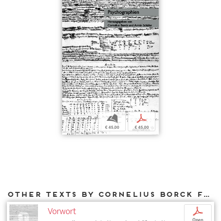
b
p
€ 45,00
€ 45,00
Other texts by Cornelius Borck for DIAPHANES
Vorwort
p
Open