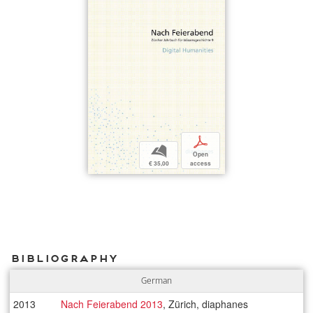
p
b
Open
€ 35,00
access
Bibliography
German
2013
Nach Feierabend 2013
, Zürich, diaphanes