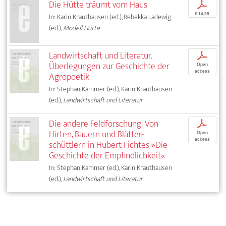
Die Hütte träumt vom Haus
p
€ 14,95
In: Karin Krauthausen (ed.), Rebekka Ladewig
(ed.),
Modell Hütte
Landwirtschaft und Literatur.
p
Überlegungen zur Geschichte der
Open
access
Agropoetik
In: Stephan Kammer (ed.), Karin Krauthausen
(ed.),
Landwirtschaft und Literatur
Die andere Feldforschung: Von
p
Hirten, Bauern und Blätter­-
Open
access
schüttlern in Hubert Fichtes »Die
Geschichte der Empfindlichkeit«
In: Stephan Kammer (ed.), Karin Krauthausen
(ed.),
Landwirtschaft und Literatur