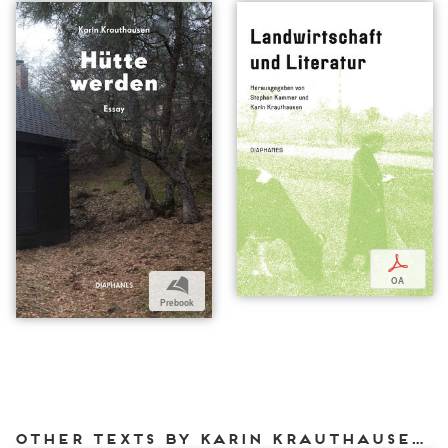
p
b
OA
Prebook
Other texts by Karin Krauthausen for DIAPHANES