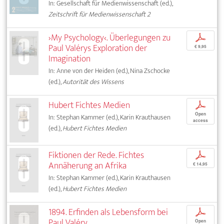
In: Gesellschaft für Medienwissenschaft (ed.),
Zeitschrift für Medienwissenschaft 2
›My Psychology‹. Überlegungen zu
p
Paul Valérys Exploration der
€ 9,95
Imagination
In: Anne von der Heiden (ed.), Nina Zschocke
(ed.),
Autorität des Wissens
Hubert Fichtes Medien
p
Open
In: Stephan Kammer (ed.), Karin Krauthausen
access
(ed.),
Hubert Fichtes Medien
Fiktionen der Rede. Fichtes
p
Annäherung an Afrika
€ 14,95
In: Stephan Kammer (ed.), Karin Krauthausen
(ed.),
Hubert Fichtes Medien
1894. Erfinden als Lebensform bei
p
Paul Valéry
Open