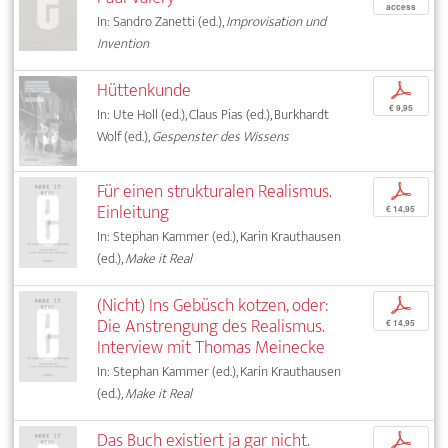
access
In: Sandro Zanetti (ed.),
Improvisation und
Invention
Hüttenkunde
p
€ 9,95
In: Ute Holl (ed.), Claus Pias (ed.), Burkhardt
Wolf (ed.),
Gespenster des Wissens
Für einen strukturalen Realismus.
p
Einleitung
€ 14,95
In: Stephan Kammer (ed.), Karin Krauthausen
(ed.),
Make it Real
(Nicht) Ins Gebüsch kotzen, oder:
p
Die Anstrengung des Realismus.
€ 14,95
Interview mit Thomas Meinecke
In: Stephan Kammer (ed.), Karin Krauthausen
(ed.),
Make it Real
Das Buch existiert ja gar nicht.
p