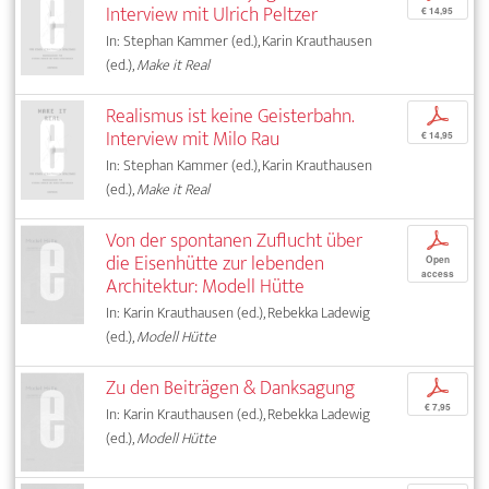
Interview mit Ulrich Peltzer
€ 14,95
In: Stephan Kammer (ed.), Karin Krauthausen
(ed.),
Make it Real
Realismus ist keine Geisterbahn.
p
Interview mit Milo Rau
€ 14,95
In: Stephan Kammer (ed.), Karin Krauthausen
(ed.),
Make it Real
Von der spontanen Zuflucht über
p
die Eisenhütte zur lebenden
Open
access
Architektur: Modell Hütte
In: Karin Krauthausen (ed.), Rebekka Ladewig
(ed.),
Modell Hütte
Zu den Beiträgen & Danksagung
p
€ 7,95
In: Karin Krauthausen (ed.), Rebekka Ladewig
(ed.),
Modell Hütte