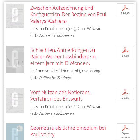
Zwischen Aufzeichnung und
p
Konfiguration. Der Beginn von Paul
€ 14,95
Valérys ›Cahiers‹
In: Karin Krauthausen (ed.), Omar W. Nasim
(ed.),
Notieren, Skizzieren
Schlachten. Anmerkungen zu
p
Rainer Werner Fassbinders ›In
€ 7,95
einem Jahr mit 13 Monden‹
In: Anne von der Heiden (ed.), Joseph Vogl
(ed.),
Politische Zoologie
Vom Nutzen des Notierens.
p
Verfahren des Entwurfs
€ 9,95
In: Karin Krauthausen (ed.), Omar W. Nasim
(ed.),
Notieren, Skizzieren
Geometrie als Schreibmedium bei
p
Paul Valéry
Open
access