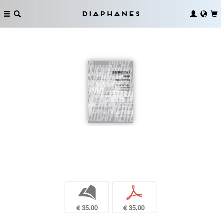
Diaphanes
b
p
€ 35,00
€ 35,00