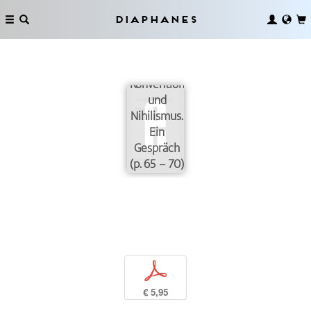
Diaphanes
Über
Kitsch,
Konvention
und
Nihilismus.
Ein
Gespräch
(p. 65 – 70)
p
€ 5,95