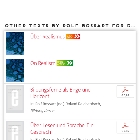
Other texts by Rolf Bossart for DIAPHANES
Über Realismus
ABO
On Realism
OPEN
ACCESS
Bildungsferne als Enge und
p
Horizont
€ 5,95
In: Rolf Bossart (ed.), Roland Reichenbach,
Bildungsferne
Über Lesen und Sprache. Ein
p
Gespräch
€ 7,95
In: Rolf Bossart (ed.), Roland Reichenbach,