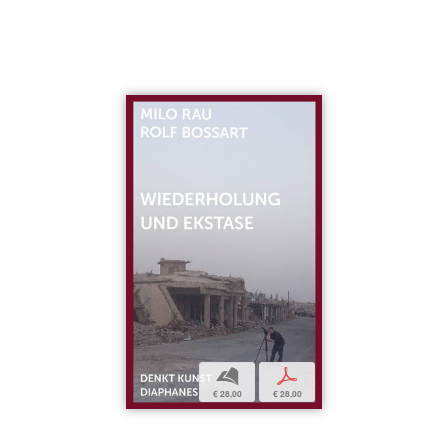
b
p
€ 28,00
€ 28,00