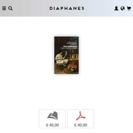
Diaphanes
b
p
€ 40,00
€ 40,00