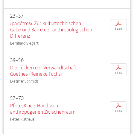
23–37
›parlêtres‹. Zur kulturtechnischen
p
Gabe und Barre der anthropologischen
€ 9,95
Differenz
Bernhard Siegert
39–56
Die Tücken der Verwandtschaft.
p
Goethes ›Reineke Fuchs‹
€ 9,95
Dietmar Schmidt
57–70
Pfote, Klaue, Hand. Zum
p
anthropogenen Zwischenraum
€ 9,95
Peter Risthaus