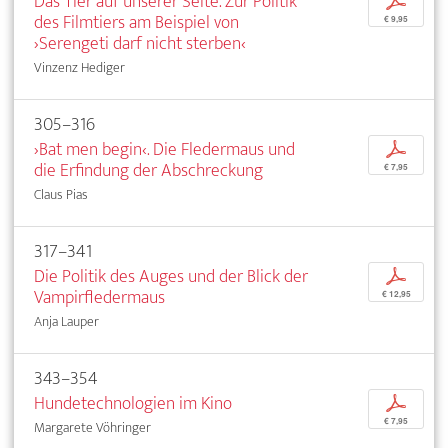
Das Tier auf unserer Seite. Zur Politik
p
des Filmtiers am Beispiel von
€ 9,95
›Serengeti darf nicht sterben‹
Vinzenz Hediger
305–316
›Bat men begin‹. Die Fledermaus und
p
die Erfindung der Abschreckung
€ 7,95
Claus Pias
317–341
Die Politik des Auges und der Blick der
p
Vampirfledermaus
€ 12,95
Anja Lauper
343–354
Hundetechnologien im Kino
p
€ 7,95
Margarete Vöhringer