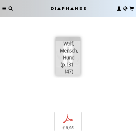
Diaphanes
Wolf,
Mensch,
Hund
(p. 131 –
147)
p
€ 9,95