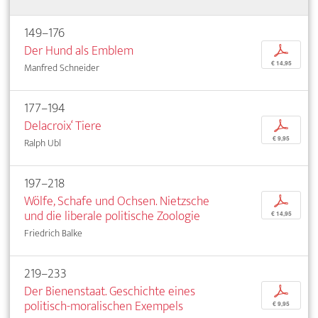
149–176
Der Hund als Emblem
p
€ 14,95
Manfred Schneider
177–194
Delacroix‘ Tiere
p
€ 9,95
Ralph Ubl
197–218
Wölfe, Schafe und Ochsen. Nietzsche
p
und die liberale politische Zoologie
€ 14,95
Friedrich Balke
219–233
Der Bienenstaat. Geschichte eines
p
politisch-moralischen Exempels
€ 9,95