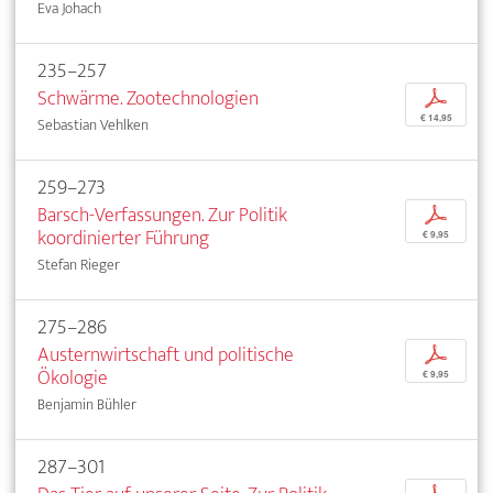
Eva Johach
235–257
Schwärme. Zootechnologien
p
€ 14,95
Sebastian Vehlken
259–273
Barsch-Verfassungen. Zur Politik
p
koordinierter Führung
€ 9,95
Stefan Rieger
275–286
Austernwirtschaft und politische
p
Ökologie
€ 9,95
Benjamin Bühler
287–301