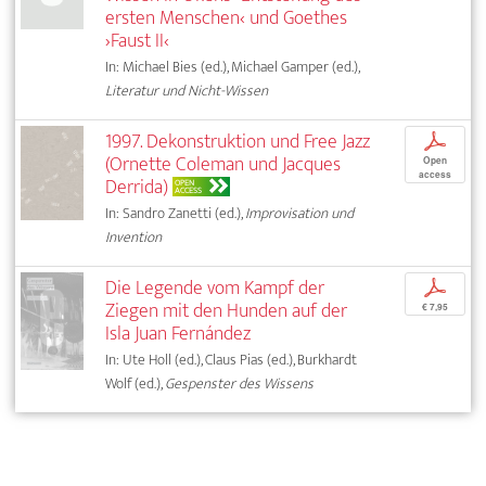
ersten Menschen‹ und Goethes
›Faust II‹
In: Michael Bies (ed.), Michael Gamper (ed.),
Literatur und Nicht-Wissen
1997. Dekonstruktion und Free Jazz
p
(Ornette Coleman und Jacques
Open
access
Derrida)
OPEN
ACCESS
In: Sandro Zanetti (ed.),
Improvisation und
Invention
Die Legende vom Kampf der
p
Ziegen mit den Hunden auf der
€ 7,95
Isla Juan Fernández
In: Ute Holl (ed.), Claus Pias (ed.), Burkhardt
Wolf (ed.),
Gespenster des Wissens