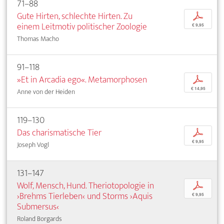
71–88
Gute Hirten, schlechte Hirten. Zu
p
einem Leitmotiv politischer Zoologie
€ 9,95
Thomas Macho
91–118
»Et in Arcadia ego«. Metamorphosen
p
€ 14,95
Anne von der Heiden
119–130
Das charismatische Tier
p
€ 9,95
Joseph Vogl
131–147
Wolf, Mensch, Hund. Theriotopologie in
p
›Brehms Tierleben‹ und Storms ›Aquis
€ 9,95
Submersus‹
Roland Borgards