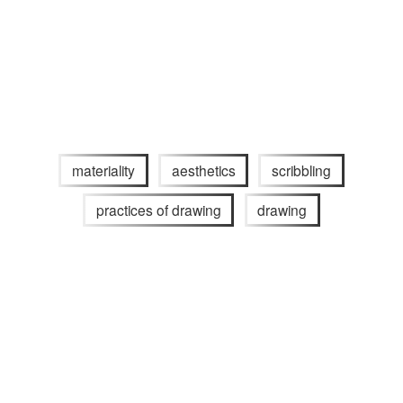
materiality
aesthetics
scribbling
practices of drawing
drawing