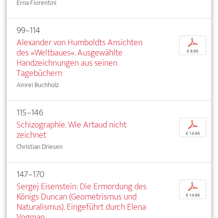
Erna Fiorentini
99–114
Alexander von Humboldts Ansichten
p
des »Weltbaues«. Ausgewählte
€ 9,95
Handzeichnungen aus seinen
Tagebüchern
Amrei Buchholz
115–146
Schizographie. Wie Artaud nicht
p
zeichnet
€ 14,95
Christian Driesen
147–170
Sergej Eisenstein: Die Ermordung des
p
Königs Duncan (Geometrismus und
€ 14,95
Naturalismus). Eingeführt durch Elena
Vogman