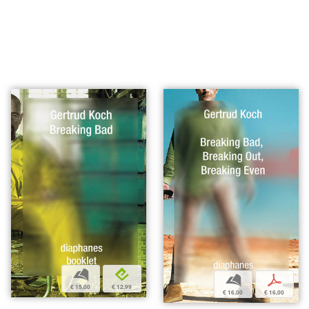
b
e
b
p
€ 15,00
€ 12,99
€ 16,00
€ 16,00