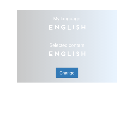
My language
English
Selected content
English
Change