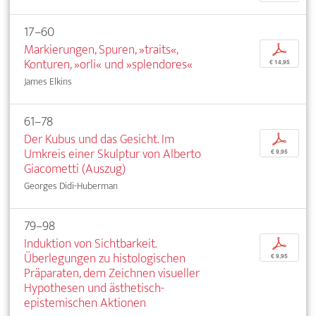
17–60
Markierungen, Spuren, »traits«,
p
Konturen, »orli« und »splendores«
€ 14,95
James Elkins
61–78
Der Kubus und das Gesicht. Im
p
Umkreis einer Skulptur von Alberto
€ 9,95
Giacometti (Auszug)
Georges Didi-Huberman
79–98
Induktion von Sichtbarkeit.
p
Überlegungen zu histologischen
€ 9,95
Präparaten, dem Zeichnen visueller
Hypothesen und ästhetisch-
epistemischen Aktionen