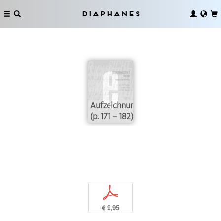
Diaphanes
Aufzeichnung/Aufzeichnen
(p. 171 – 182)
p
€ 9,95