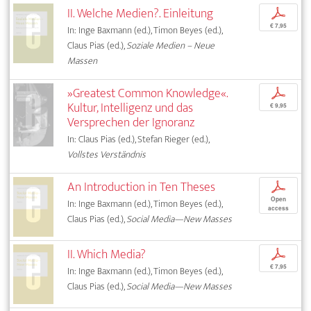
II. Welche Medien?. Einleitung
p
€ 7,95
In: Inge Baxmann (ed.), Timon Beyes (ed.),
Claus Pias (ed.),
Soziale Medien – Neue
Massen
»Greatest Common Knowledge«.
p
Kultur, Intelligenz und das
€ 9,95
Versprechen der Ignoranz
In: Claus Pias (ed.), Stefan Rieger (ed.),
Vollstes Verständnis
An Introduction in Ten Theses
p
Open
In: Inge Baxmann (ed.), Timon Beyes (ed.),
access
Claus Pias (ed.),
Social Media—New Masses
II. Which Media?
p
€ 7,95
In: Inge Baxmann (ed.), Timon Beyes (ed.),
Claus Pias (ed.),
Social Media—New Masses