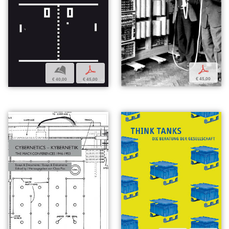
p
b
p
€ 45,00
€ 40,00
€ 45,00