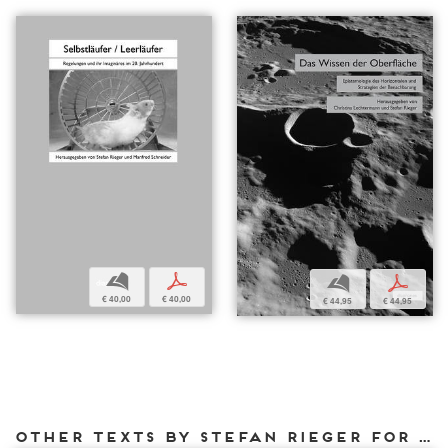
b
p
b
p
€ 40,00
€ 40,00
€ 44,95
€ 44,95
Other texts by Stefan Rieger for DIAPHANES