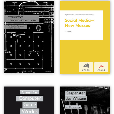
b
p
€ 59,95
€ 59,95