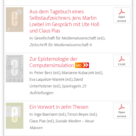
Aus dem Tagebuch eines
p
Selbstaufzeichners. Jens Martin
Open
access
Loebel im Gespräch mit Ute Holl
und Claus Pias
In: Gesellschaft für Medienwissenschaft (ed.),
Zeitschrift für Medienwissenschaft 4
Zur Epistemologie der
p
Computersimulation
€ 9,95
ABO
In: Peter Berz (ed.), Marianne Kubaczek (ed.),
Eva Laquièze-Waniek (ed.), David
Unterholzner (ed.),
Spielregeln. 25
Aufstellungen
Ein Vorwort in zehn Thesen
p
Open
In: Inge Baxmann (ed.), Timon Beyes (ed.),
access
Claus Pias (ed.),
Soziale Medien – Neue
Massen