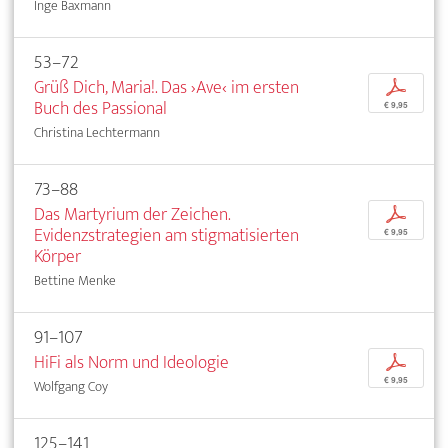
Inge Baxmann
53–72
Grüß Dich, Maria!. Das ›Ave‹ im ersten
p
Buch des Passional
€ 9,95
Christina Lechtermann
73–88
Das Martyrium der Zeichen.
p
Evidenzstrategien am stigmatisierten
€ 9,95
Körper
Bettine Menke
91–107
HiFi als Norm und Ideologie
p
€ 9,95
Wolfgang Coy
125–141