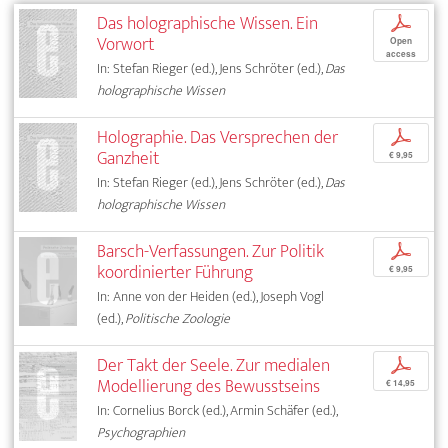
Das holographische Wissen. Ein
p
Vorwort
Open
access
In: Stefan Rieger (ed.), Jens Schröter (ed.),
Das
holographische Wissen
Holographie. Das Versprechen der
p
Ganzheit
€ 9,95
In: Stefan Rieger (ed.), Jens Schröter (ed.),
Das
holographische Wissen
Barsch-Verfassungen. Zur Politik
p
koordinierter Führung
€ 9,95
In: Anne von der Heiden (ed.), Joseph Vogl
(ed.),
Politische Zoologie
Der Takt der Seele. Zur medialen
p
Modellierung des Bewusstseins
€ 14,95
In: Cornelius Borck (ed.), Armin Schäfer (ed.),
Psychographien