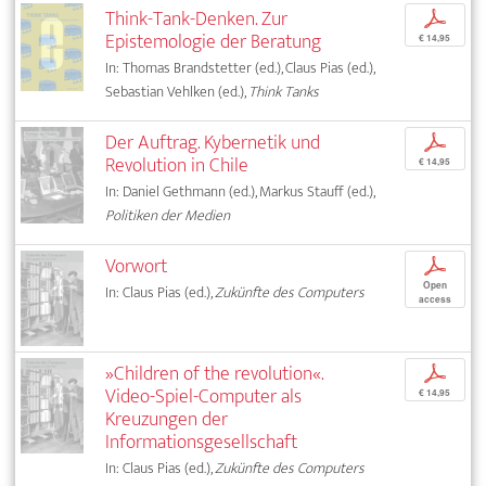
Think-Tank-Denken. Zur
p
Epistemologie der Beratung
€ 14,95
In: Thomas Brandstetter (ed.), Claus Pias (ed.),
Sebastian Vehlken (ed.),
Think Tanks
Der Auftrag. Kybernetik und
p
Revolution in Chile
€ 14,95
In: Daniel Gethmann (ed.), Markus Stauff (ed.),
Politiken der Medien
Vorwort
p
Open
In: Claus Pias (ed.),
Zukünfte des Computers
access
»Children of the revolution«.
p
Video-Spiel-Computer als
€ 14,95
Kreuzungen der
Informationsgesellschaft
In: Claus Pias (ed.),
Zukünfte des Computers