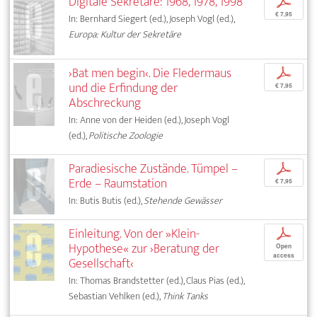
Digitale Sekretäre: 1968, 1978, 1998
p
€ 7,95
In: Bernhard Siegert (ed.), Joseph Vogl (ed.),
Europa: Kultur der Sekretäre
›Bat men begin‹. Die Fledermaus
p
und die Erfindung der
€ 7,95
Abschreckung
In: Anne von der Heiden (ed.), Joseph Vogl
(ed.),
Politische Zoologie
Paradiesische Zustände. Tümpel –
p
Erde – Raumstation
€ 7,95
In: Butis Butis (ed.),
Stehende Gewässer
Einleitung. Von der »Klein-
p
Hypothese« zur ›Beratung der
Open
access
Gesellschaft‹
In: Thomas Brandstetter (ed.), Claus Pias (ed.),
Sebastian Vehlken (ed.),
Think Tanks