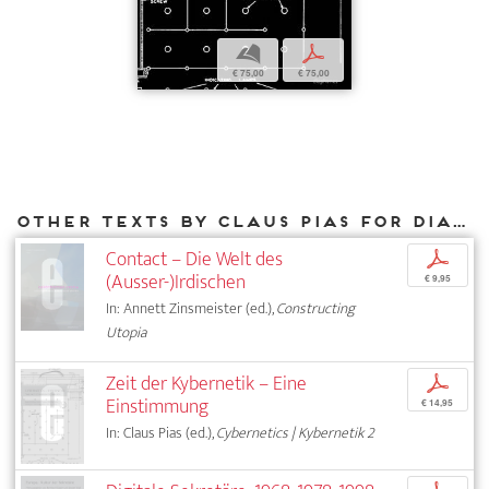
b
p
€ 75,00
€ 75,00
Other texts by Claus Pias for DIAPHANES
Contact – Die Welt des
p
(Ausser-)Irdischen
€ 9,95
In: Annett Zinsmeister (ed.),
Constructing
Utopia
Zeit der Kybernetik – Eine
p
Einstimmung
€ 14,95
In: Claus Pias (ed.),
Cybernetics | Kybernetik 2