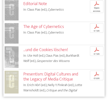
Editorial Note
p
Open
In: Claus Pias (ed.),
Cybernetics
access
The Age of Cybernetics
p
€ 7,95
In: Claus Pias (ed.),
Cybernetics
...und die Cookies löschen!
p
€ 7,95
In: Ute Holl (ed.), Claus Pias (ed.), Burkhardt
Wolf (ed.),
Gespenster des Wissens
Presentism: Digital Cultures and
p
the Legacy of Media Critique
€ 9,95
In: Erich Hörl (ed.), Nelly Y. Pinkrah (ed.), Lotte
Warnsholdt (ed.),
Critique and the Digital