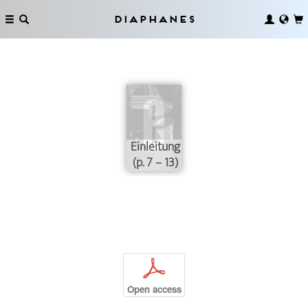
Diaphanes
Einleitung
(p. 7 – 13)
p
Open access