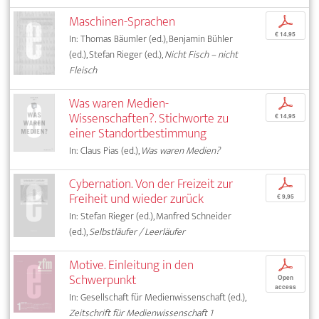
Maschinen-Sprachen
p
€ 14,95
In: Thomas Bäumler (ed.), Benjamin Bühler
(ed.), Stefan Rieger (ed.),
Nicht Fisch – nicht
Fleisch
Was waren Medien-
p
Wissenschaften?. Stichworte zu
€ 14,95
einer Standortbestimmung
In: Claus Pias (ed.),
Was waren Medien?
Cybernation. Von der Freizeit zur
p
Freiheit und wieder zurück
€ 9,95
In: Stefan Rieger (ed.), Manfred Schneider
(ed.),
Selbstläufer / Leerläufer
Motive. Einleitung in den
p
Schwerpunkt
Open
access
In: Gesellschaft für Medienwissenschaft (ed.),
Zeitschrift für Medienwissenschaft 1