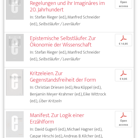
Regelungen und ihr Imaginäres im
Open
access
20. Jahrhundert
In: Stefan Rieger (ed.), Manfred Schneider
(ed.),
Selbstläufer / Leerläufer
Epistemische Selbstläufer. Zur
p
Ökonomie der Wissenschaft
€ 14,95
In: Stefan Rieger (ed.), Manfred Schneider
(ed.),
Selbstläufer / Leerläufer
Kritzeleien. Zur
p
Gegenstandsfreiheit der Form
€ 9,95
In: Christian Driesen (ed.), Rea Köppel (ed.),
Benjamin Meyer-Krahmer (ed.), Eike Wittrock
(ed.),
Über Kritzeln
Manifest. Zur Logik einer
p
Erzählform
Open
access
In: David Gugerli (ed.), Michael Hagner (ed.),
Caspar Hirschi (ed.), Andreas B. Kilcher (ed.),