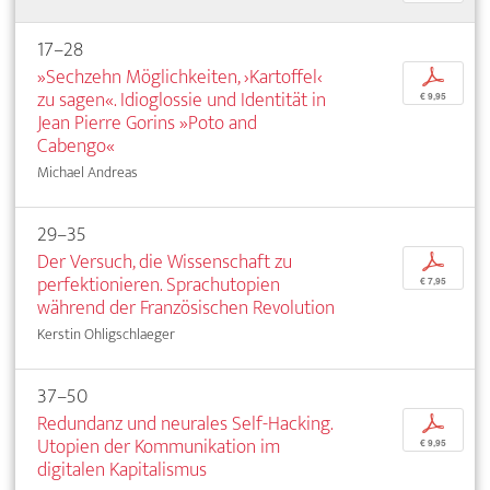
17–28
»Sechzehn Möglichkeiten, ›Kartoffel‹
p
zu sagen«. Idioglossie und Identität in
€ 9,95
Jean Pierre Gorins »Poto and
Cabengo«
Michael Andreas
29–35
Der Versuch, die Wissenschaft zu
p
perfektionieren. Sprachutopien
€ 7,95
während der Französischen Revolution
Kerstin Ohligschlaeger
37–50
Redundanz und neurales Self-Hacking.
p
Utopien der Kommunikation im
€ 9,95
digitalen Kapitalismus