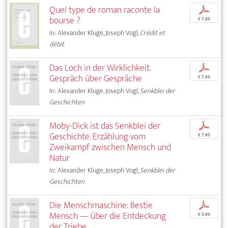
Quel type de roman raconte la
p
bourse ?
€ 7,95
In: Alexander Kluge, Joseph Vogl,
Crédit et
débit
Das Loch in der Wirklichkeit.
p
Gespräch über Gespräche
€ 7,95
In: Alexander Kluge, Joseph Vogl,
Senkblei der
Geschichten
Moby-Dick ist das Senkblei der
p
Geschichte. Erzählung vom
€ 7,95
Zweikampf zwischen Mensch und
Natur
In: Alexander Kluge, Joseph Vogl,
Senkblei der
Geschichten
Die Menschmaschine: Bestie
p
Mensch — über die Entdeckung
€ 5,95
der Triebe