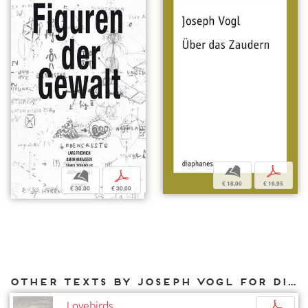
b
p
b
p
€ 18,00
€ 16,95
€ 30,00
€ 30,00
Other texts by Joseph Vogl for DIAPHANES
Lovebirds
p