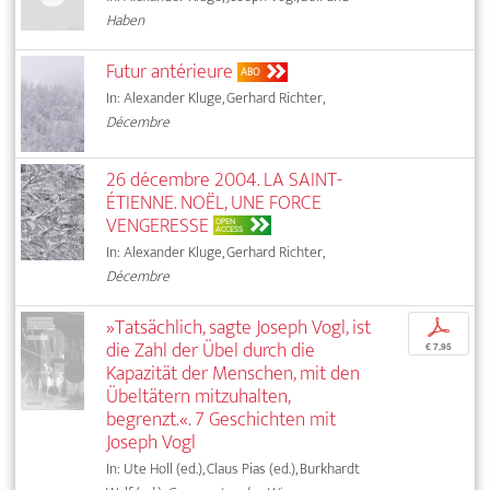
Haben
Futur antérieure
ABO
In: Alexander Kluge, Gerhard Richter,
Décembre
26 décembre 2004. LA SAINT-
ÉTIENNE. NOËL, UNE FORCE
VENGERESSE
OPEN
ACCESS
In: Alexander Kluge, Gerhard Richter,
Décembre
»Tatsächlich, sagte Joseph Vogl, ist
p
die Zahl der Übel durch die
€ 7,95
Kapazität der Menschen, mit den
Übeltätern mitzuhalten,
begrenzt.«. 7 Geschichten mit
Joseph Vogl
In: Ute Holl (ed.), Claus Pias (ed.), Burkhardt