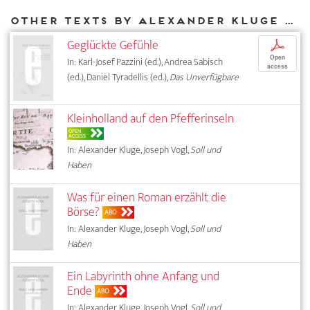
Other texts by Alexander Kluge for DIAPHANES
Geglückte Gefühle
p
Open
In: Karl-Josef Pazzini (ed.), Andrea Sabisch
access
(ed.), Daniel Tyradellis (ed.),
Das Unverfügbare
Kleinholland auf den Pfefferinseln
OPEN
ACCESS
In: Alexander Kluge, Joseph Vogl,
Soll und
Haben
Was für einen Roman erzählt die
Börse?
ABO
In: Alexander Kluge, Joseph Vogl,
Soll und
Haben
Ein Labyrinth ohne Anfang und
Ende
ABO
In: Alexander Kluge, Joseph Vogl,
Soll und