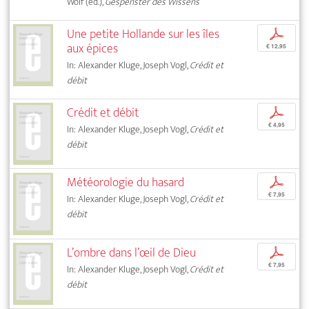
Wolf (ed.),
Gespenster des Wissens
Une petite Hollande sur les îles
p
aux épices
€ 12,95
In: Alexander Kluge, Joseph Vogl,
Crédit et
débit
Crédit et débit
p
€ 4,95
In: Alexander Kluge, Joseph Vogl,
Crédit et
débit
Météorologie du hasard
p
€ 7,95
In: Alexander Kluge, Joseph Vogl,
Crédit et
débit
L’ombre dans l’œil de Dieu
p
€ 7,95
In: Alexander Kluge, Joseph Vogl,
Crédit et
débit