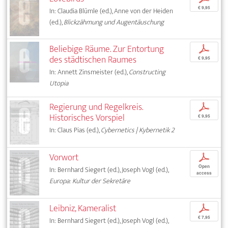
€ 9,95
In: Claudia Blümle (ed.), Anne von der Heiden
(ed.),
Blickzähmung und Augentäuschung
Beliebige Räume. Zur Entortung
p
des städtischen Raumes
€ 9,95
In: Annett Zinsmeister (ed.),
Constructing
Utopia
Regierung und Regelkreis.
p
Historisches Vorspiel
€ 9,95
In: Claus Pias (ed.),
Cybernetics | Kybernetik 2
Vorwort
p
Open
In: Bernhard Siegert (ed.), Joseph Vogl (ed.),
access
Europa: Kultur der Sekretäre
Leibniz, Kameralist
p
€ 7,95
In: Bernhard Siegert (ed.), Joseph Vogl (ed.),