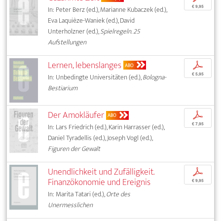
€ 9,95
In: Peter Berz (ed.), Marianne Kubaczek (ed.),
Eva Laquièze-Waniek (ed.), David
Unterholzner (ed.),
Spielregeln. 25
Aufstellungen
Lernen, lebenslanges
p
ABO
€ 5,95
In: Unbedingte Universitäten (ed.),
Bologna-
Bestiarium
Der Amokläufer
p
ABO
€ 7,95
In: Lars Friedrich (ed.), Karin Harrasser (ed.),
Daniel Tyradellis (ed.), Joseph Vogl (ed.),
Figuren der Gewalt
Unendlichkeit und Zufälligkeit.
p
Finanzökonomie und Ereignis
€ 9,95
In: Marita Tatari (ed.),
Orte des
Unermesslichen