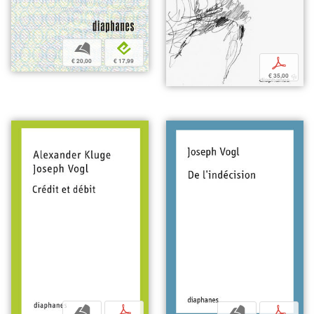
b
e
p
€ 20,00
€ 17,99
€ 35,00
b
p
b
p