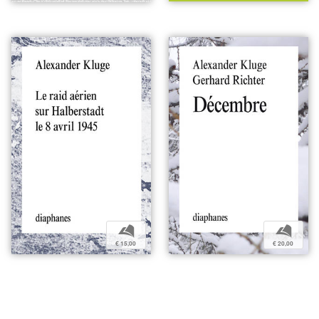
b
b
€ 15,00
€ 20,00