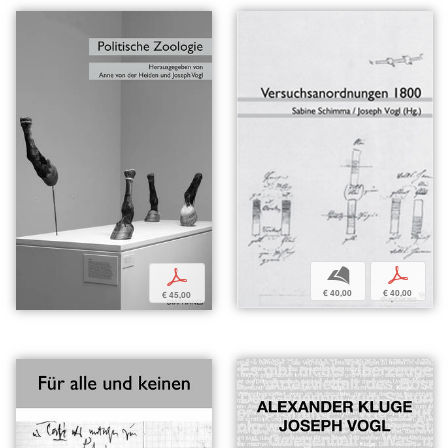
b
p
p
€ 40,00
€ 40,00
€ 45,00