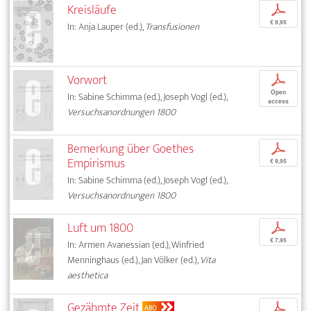
Kreisläufe
p
€ 9,95
In: Anja Lauper (ed.),
Transfusionen
Vorwort
p
Open
In: Sabine Schimma (ed.), Joseph Vogl (ed.),
access
Versuchsanordnungen 1800
Bemerkung über Goethes
p
Empirismus
€ 9,95
In: Sabine Schimma (ed.), Joseph Vogl (ed.),
Versuchsanordnungen 1800
Luft um 1800
p
€ 7,95
In: Armen Avanessian (ed.), Winfried
Menninghaus (ed.), Jan Völker (ed.),
Vita
aesthetica
Gezähmte Zeit
p
ABO