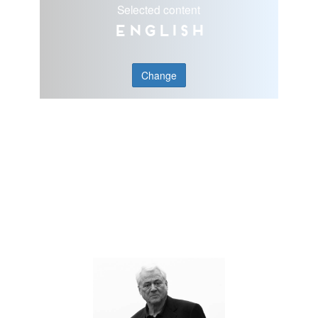
Selected content
English
Change