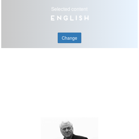
Selected content
English
Change