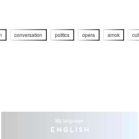
m
conversation
politics
opera
amok
cul
My language
English