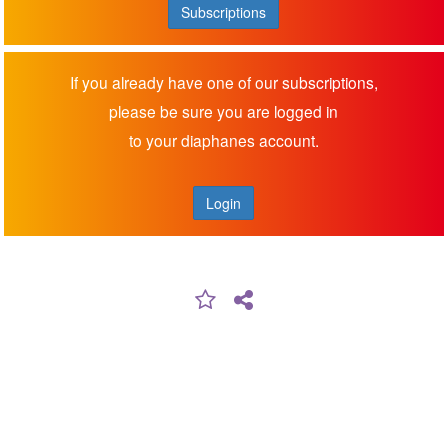
Subscriptions
If you already have one of our subscriptions,
please be sure you are logged in
to your diaphanes account.
Login