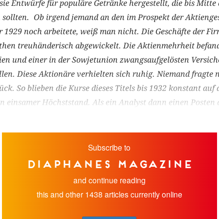
ie Entwürfe für populäre Getränke hergestellt, die bis Mitte 
sollten. Ob irgend jemand an den im Prospekt der Aktienge
 1929 noch arbeitete, weiß man nicht. Die Geschäfte der Fi
then treuhänderisch abgewickelt. Die Aktienmehrheit befand 
ien und einer in der Sowjetunion zwangsaufgelösten Versiche
ollen. Diese Aktionäre verhielten sich ruhig. Niemand fragte
ck. So blieben die Kurse dieses Titels bis 1932 kon­stant au
in einsamer Höchststand. Als ein Analyst dann einen Posten 
Subscribe to
diaphanes magazine
and continue reading
this and other 1438 articles currently online