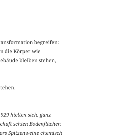
ransformation begreifen:
en die Körper wie
Gebäude bleiben stehen,
 stehen.
929 hielten sich, ganz
chaft schien Boden­flächen
abors Spitzenweine chemisch