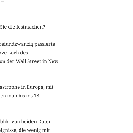
N –
 Sie die festmachen?
reiundzwanzig passierte
rze Loch des
on der Wall Street in New
strophe in Europa, mit
n man bis ins 18.
blik. Von beiden Daten
eignisse, die wenig mit