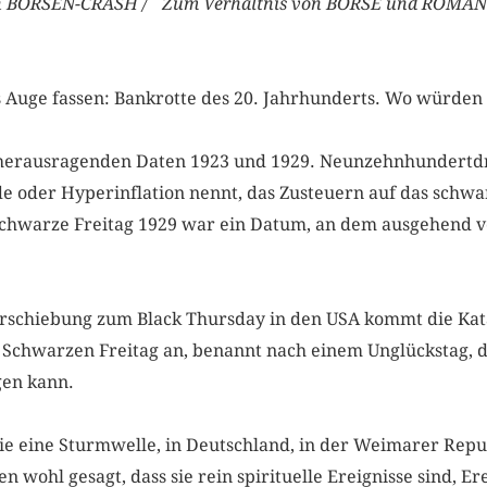
n BÖRSEN-CRASH / Zum Verhältnis von BÖRSE und ROMA
 Auge fassen: Bankrotte des 20. Jahrhunderts. Wo würden
e herausragenden Daten 1923 und 1929. Neunzehnhundertd
e oder Hyperinflation nennt, das Zusteuern auf das schwa
Schwarze Freitag 1929 war ein Datum, an dem ausgehend v
…
schiebung zum Black Thursday in den USA kommt die Kata
Schwarzen Freitag an, benannt nach einem Unglückstag, de
lgen kann.
e eine Sturmwelle, in Deutschland, in der Weimarer Repu
n wohl gesagt, dass sie rein spirituelle Ereignisse sind, Er