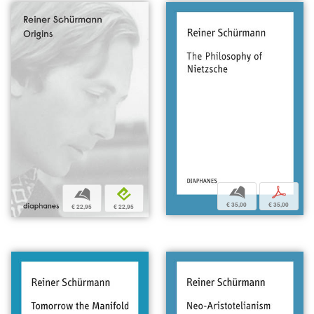
b
p
b
e
€ 35,00
€ 35,00
€ 22,95
€ 22,95