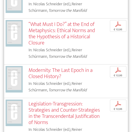
In: Nicolas Schneider (ed.), Reiner
Schürmann,
Tomorrow the Manifold
“What Must I Do?” at the End of
p
Metaphysics: Ethical Norms and
€ 12,95
the Hypothesis of a Historical
Closure
In: Nicolas Schneider (ed.), Reiner
Schürmann,
Tomorrow the Manifold
Modernity: The Last Epoch in a
p
Closed History?
€ 12,95
In: Nicolas Schneider (ed.), Reiner
Schürmann,
Tomorrow the Manifold
Legislation-Transgression:
p
Strategies and Counter-Strategies
€ 12,95
in the Transcendental Justification
of Norms
In: Nicolas Schneider (ed.), Reiner