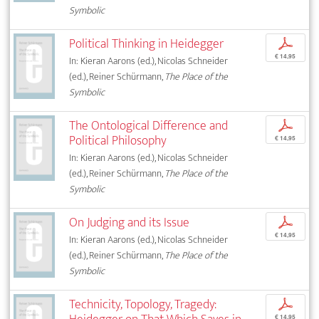
Symbolic
Political Thinking in Heidegger
p
€ 14,95
In: Kieran Aarons (ed.), Nicolas Schneider
(ed.), Reiner Schürmann,
The Place of the
Symbolic
The Ontological Difference and
p
Political Philosophy
€ 14,95
In: Kieran Aarons (ed.), Nicolas Schneider
(ed.), Reiner Schürmann,
The Place of the
Symbolic
On Judging and its Issue
p
€ 14,95
In: Kieran Aarons (ed.), Nicolas Schneider
(ed.), Reiner Schürmann,
The Place of the
Symbolic
Technicity, Topology, Tragedy:
p
€ 14,95