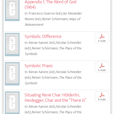
Appendix 1: The Word of God
(1964)
In: Francesco Guercio (ed.), Ian Alexander
Moore (ed.), Reiner Schürmann,
Ways of
Releasement
Symbolic Difference
p
€ 14,95
In: Kieran Aarons (ed.), Nicolas Schneider
(ed.), Reiner Schürmann,
The Place of the
Symbolic
Symbolic Praxis
p
€ 14,95
In: Kieran Aarons (ed.), Nicolas Schneider
(ed.), Reiner Schürmann,
The Place of the
Symbolic
Situating René Char: Hölderlin,
p
Heidegger, Char and the “There Is”
€ 14,95
In: Kieran Aarons (ed.), Nicolas Schneider
(ed.), Reiner Schürmann,
The Place of the