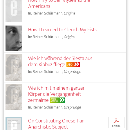
How I Try to Sell Myself to the
Americans
In: Reiner Schürmann,
Origins
How I Learned to Clench My Fists
In: Reiner Schürmann,
Origins
Wie ich während der Siesta aus
dem Kibbuz fliege
ABO
In: Reiner Schürmann,
Ursprünge
Wie ich mit meinem ganzen
Körper die Vergangenheit
zermalme
OPEN
ACCESS
In: Reiner Schürmann,
Ursprünge
On Constituting Oneself an
p
Anarchistic Subject
€ 12,95