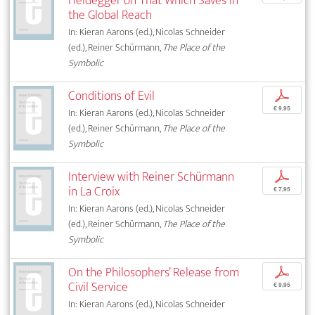
Heidegger on That Which Saves in
the Global Reach
In: Kieran Aarons (ed.), Nicolas Schneider
(ed.), Reiner Schürmann,
The Place of the
Symbolic
Conditions of Evil
p
€ 9,95
In: Kieran Aarons (ed.), Nicolas Schneider
(ed.), Reiner Schürmann,
The Place of the
Symbolic
Interview with Reiner Schürmann
p
in La Croix
€ 7,95
In: Kieran Aarons (ed.), Nicolas Schneider
(ed.), Reiner Schürmann,
The Place of the
Symbolic
On the Philosophers’ Release from
p
Civil Service
€ 9,95
In: Kieran Aarons (ed.), Nicolas Schneider