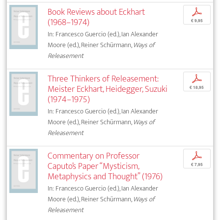
Book Reviews about Eckhart
p
(1968–1974)
€ 9,95
In: Francesco Guercio (ed.), Ian Alexander
Moore (ed.), Reiner Schürmann,
Ways of
Releasement
Three Thinkers of Releasement:
p
Meister Eckhart, Heidegger, Suzuki
€ 18,95
(1974–1975)
In: Francesco Guercio (ed.), Ian Alexander
Moore (ed.), Reiner Schürmann,
Ways of
Releasement
Commentary on Professor
p
Caputo’s Paper “Mysticism,
€ 7,95
Metaphysics and Thought” (1976)
In: Francesco Guercio (ed.), Ian Alexander
Moore (ed.), Reiner Schürmann,
Ways of
Releasement