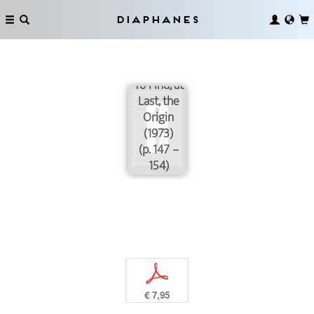
Diaphanes
To Find, at
Last, the
Origin
(1973)
(p. 147 –
154)
p
€ 7,95