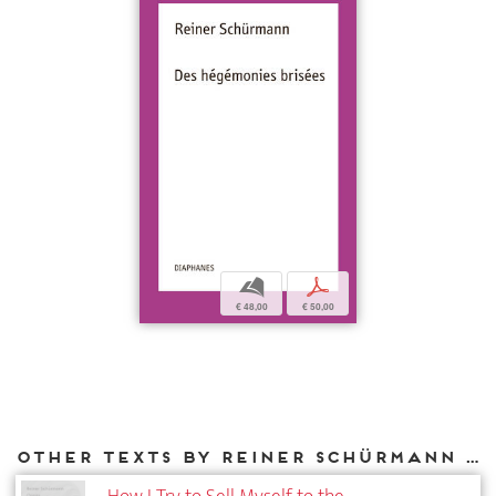
b
p
€ 48,00
€ 50,00
Other texts by Reiner Schürmann for DIAPHANES