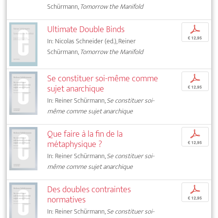
Schürmann,
Tomorrow the Manifold
Ultimate Double Binds
p
€ 12,95
In: Nicolas Schneider (ed.), Reiner
Schürmann,
Tomorrow the Manifold
Se constituer soi-même comme
p
sujet anarchique
€ 12,95
In: Reiner Schürmann,
Se constituer soi-
même comme sujet anarchique
Que faire à la fin de la
p
métaphysique ?
€ 12,95
In: Reiner Schürmann,
Se constituer soi-
même comme sujet anarchique
Des doubles contraintes
p
normatives
€ 12,95
In: Reiner Schürmann,
Se constituer soi-