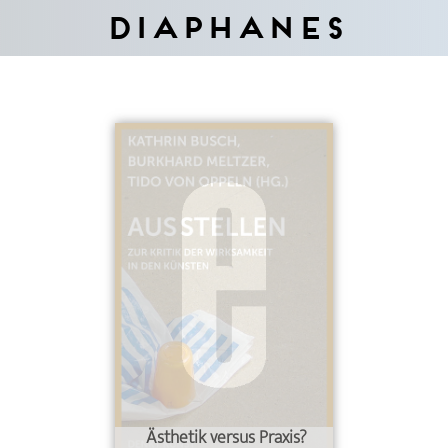
Diaphanes
Ästhetik versus Praxis?