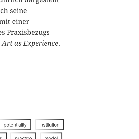
ch seine
mit einer
es Praxisbezugs
s
Art as Experience
.
potentiality
institution
s
practice
model