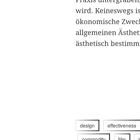
wird. Keineswegs i
ökonomische Zweckd
allgemeinen Ästhet
ästhetisch bestim
design
effectiveness
commodity
film