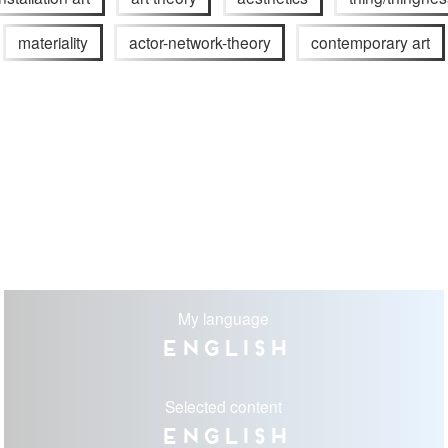
materiality
actor-network-theory
contemporary art
My language
English
Selected content
English