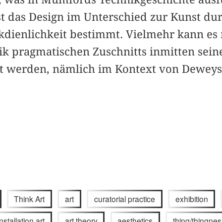
st das Design im Unterschied zur Kunst dur
ienlichkeit bestimmt. Vielmehr kann es 
ik pragmatischen Zuschnitts inmitten sein
mt werden, nämlich im Kontext von Dewey
Think Art
art
curatorial practice
exhibition
installation art
art theory
aesthetics
thing/thingnes