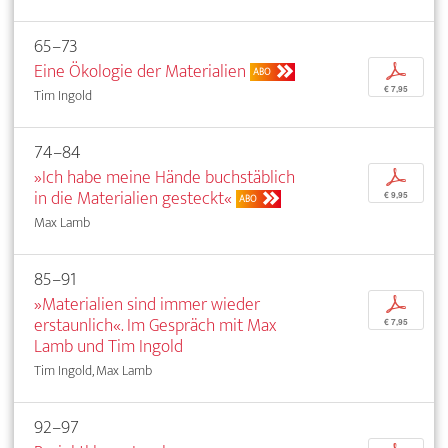
65–73
Eine Ökologie der Materialien
p
ABO
€ 7,95
Tim Ingold
74–84
»Ich habe meine Hände buchstäblich
p
in die Materialien gesteckt«
€ 9,95
ABO
Max Lamb
85–91
»Materialien sind immer wieder
p
erstaunlich«. Im Gespräch mit Max
€ 7,95
Lamb und Tim Ingold
Tim Ingold, Max Lamb
92–97