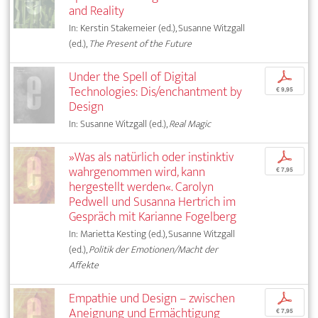
and Reality
In: Kerstin Stakemeier (ed.), Susanne Witzgall
(ed.),
The Present of the Future
Under the Spell of Digital
p
Technologies: Dis/enchantment by
€ 9,95
Design
In: Susanne Witzgall (ed.),
Real Magic
»Was als natürlich oder instinktiv
p
wahrgenommen wird, kann
€ 7,95
hergestellt werden«. Carolyn
Pedwell und Susanna Hertrich im
Gespräch mit Karianne Fogelberg
In: Marietta Kesting (ed.), Susanne Witzgall
(ed.),
Politik der Emotionen/Macht der
Affekte
Empathie und Design – zwischen
p
Aneignung und Ermächtigung
€ 7,95