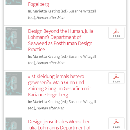
Fogelberg
In: Marietta Kesting (ed.), Susanne Witzgall
(ed.),
Human after Man
Design Beyond the Human. Julia
p
Lohmann’s Department of
€ 9,95
Seaweed as Posthuman Design
Practice
In: Marietta Kesting (ed.), Susanne Witzgall
(ed.),
Human after Man
»Ist Kleidung jemals hetero
p
gewesen?«. Maja Gunn und
€ 7,95
Zairong Xiang im Gespräch mit
Karianne Fogelberg
In: Marietta Kesting (ed.), Susanne Witzgall
(ed.),
Human after Man
Design jenseits des Menschen.
p
Julia Lohmanns Department of
€ 9,95