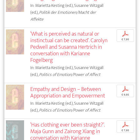
In: Marietta Kesting (ed.), Susanne Witzgall
(ed.),
Politik der Emotionen/Macht der
Affekte
‘What is perceived as natural or
p
instinctual can be created’. Carolyn
€ 7,95
Pedwell and Susanna Hertrich in
conversation with Karianne
Fogelberg
In: Marietta Kesting (ed.), Susanne Witzgall
(ed.),
Politics of Emotion/Power of Affect
Empathy and Design – Between
p
Appropriation and Empowerment
€ 9,95
In: Marietta Kesting (ed.), Susanne Witzgall
(ed.),
Politics of Emotion/Power of Affect
‘Has clothing ever been straight?’.
p
Maja Gunn and Zairong Xiang in
€ 7,95
conversation with Karianne