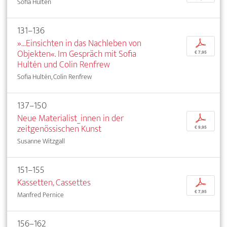
Sofia Hultén
131–136
»...Einsichten in das Nachleben von
p
Objekten«. Im Gespräch mit Sofia
€ 7,95
Hultén und Colin Renfrew
Sofia Hultén, Colin Renfrew
137–150
Neue Materialist_innen in der
p
zeitgenössischen Kunst
€ 9,95
Susanne Witzgall
151–155
Kassetten, Cassettes
p
€ 7,95
Manfred Pernice
156–162