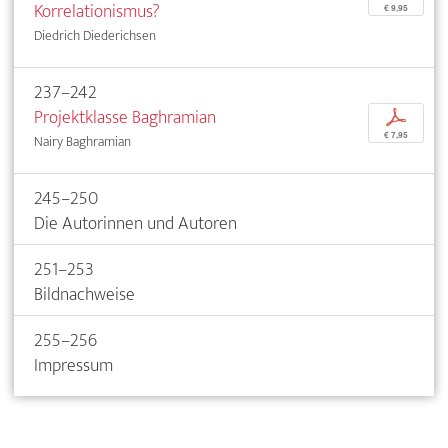
Korrelationismus?
€ 9,95
Diedrich Diederichsen
237–242
Projektklasse Baghramian
p
€ 7,95
Nairy Baghramian
245–250
Die Autorinnen und Autoren
251–253
Bildnachweise
255–256
Impressum