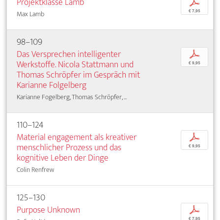
Projektklasse Lamb
p
€ 7,95
Max Lamb
98–109
Das Versprechen intelligenter
p
Werkstoffe. Nicola Stattmann und
€ 9,95
Thomas Schröpfer im Gespräch mit
Karianne Folgelberg
Karianne Fogelberg, Thomas Schröpfer, ...
110–124
Material engagement als kreativer
p
menschlicher Prozess und das
€ 9,95
kognitive Leben der Dinge
Colin Renfrew
125–130
Purpose Unknown
p
€ 7,95