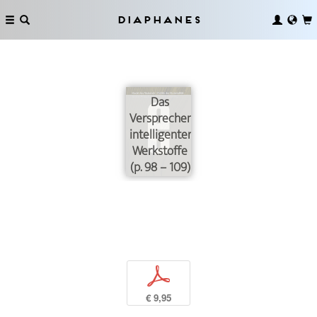
Diaphanes
Das
Versprechen
intelligenter
Werkstoffe
(p. 98 – 109)
p
€ 9,95