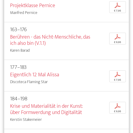
Projektklasse Pernice
p
€ 7,95
Manfred Pernice
163–176
Berühren - das Nicht-Menschliche, das
p
ich also bin (V.1.1)
€ 9,95
Karen Barad
177–183
Eigentlich 12 Mal Alissa
p
€ 7,95
Discoteca Flaming Star
184–198
Krise und Materialität in der Kunst:
p
über Formwerdung und Digitalität
€ 9,95
Kerstin Stakemeier