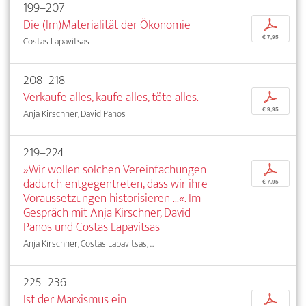
199–207
Die (Im)Materialität der Ökonomie
p
€ 7,95
Costas Lapavitsas
208–218
Verkaufe alles, kaufe alles, töte alles.
p
€ 9,95
Anja Kirschner, David Panos
219–224
»Wir wollen solchen Vereinfachungen
p
dadurch entgegentreten, dass wir ihre
€ 7,95
Voraussetzungen historisieren ...«. Im
Gespräch mit Anja Kirschner, David
Panos und Costas Lapavitsas
Anja Kirschner, Costas Lapavitsas, ...
225–236
Ist der Marxismus ein
p