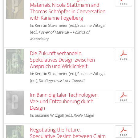
Materials. Nicola Stattmann and
€ 9,95
Thomas Schröpfer in Conversation
with Karianne Fogelberg
In: Kerstin Stakemeier (ed.), Susanne Witzgall
(ed.),
Power of Material – Politics of
Materiality
Die Zukunft verhandeln.
p
Spekulatives Design zwischen
€ 7,95
Anspruch und Wirklichkeit
In: Kerstin Stakemeier (ed.), Susanne Witzgall
(ed.),
Die Gegenwart der Zukunft
Im Bann digitaler Technologien.
p
Ver- und Entzauberung durch
€ 9,95
Design
In: Susanne Witzgall (ed.),
Reale Magie
Negotiating the Future.
p
Speculative Design between Claim
€ 9,95