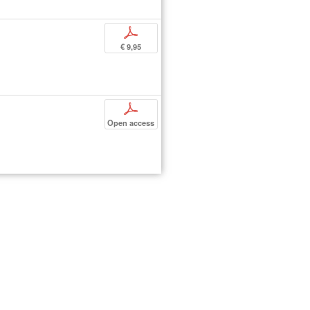
p
€ 9,95
p
Open access