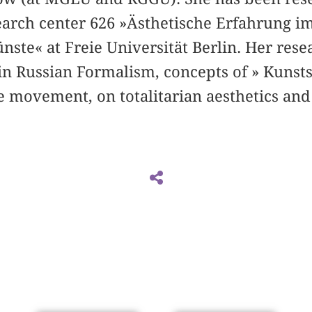
earch center 626 »Ästhetische Erfahrung i
ste« at Freie Universität Berlin. Her resea
in Russian Formalism, concepts of » Kunsts
e movement, on totalitarian aesthetics and