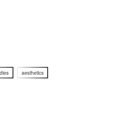
udies
aesthetics