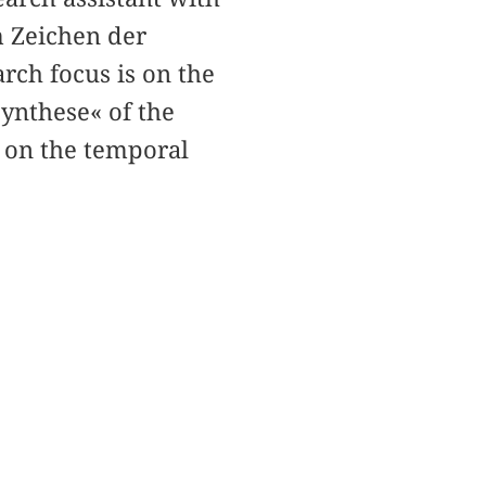
m Zeichen der
rch focus is on the
ynthese« of the
 on the temporal