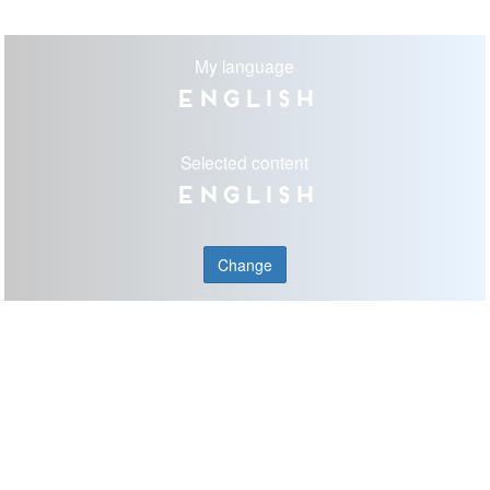
My language
English
Selected content
English
Change