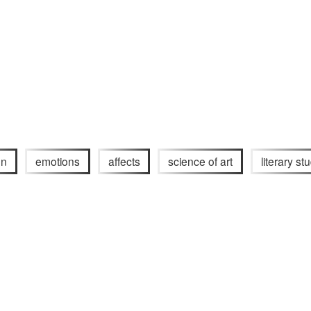
on
emotions
affects
science of art
literary st