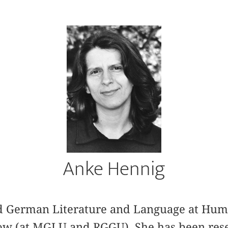
Anke Hennig
d German Literature and Language at Hum
ow (at MGLU and RGGU). She has been rese