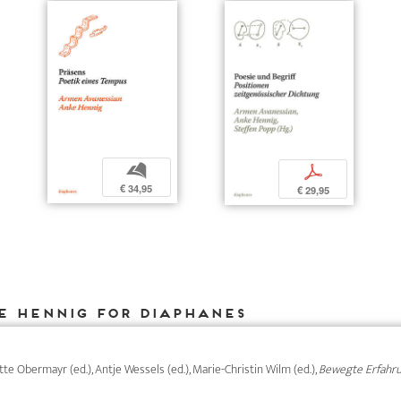
b
p
€ 34,95
€ 29,95
e Hennig for DIAPHANES
itte Obermayr (ed.), Antje Wessels (ed.), Marie-Christin Wilm (ed.),
Bewegte Erfahr