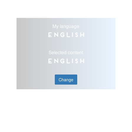
My language
English
Selected content
English
Change