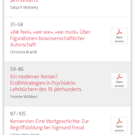
Jahrhunderts
Satya P. Mohanty
31–58
»We feel«, »we see«, »we must«. Über
p
Figurationen biowissenschaftlicher
Open
access
Autorschaft
Christina Brandt
59–85
Ein moderner Roman?.
p
Erzählstrategien in Psychiatrie-
Open
access
Lehrbüchern des 19. Jahrhunderts
Yvonne Wübben
87–105
Konversion: Eine Wortgeschichte. Zur
p
Begriffsbildung bei Sigmund Freud
Open
access
Liliane Weissberg