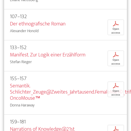
107–132
Der ethnografische Roman
p
Open
Alexander Honold
access
133–152
Manifest. Zur Logik einer Erzählform
p
Open
Stefan Rieger
access
155–157
Semantik.
p
Schlichter_Zeuge@Zweites_Jahrtausend.FemaleMan©_trif
Open
access
OncoMouse™
Donna Haraway
159–181
Narrations of Knowledge@21st
p