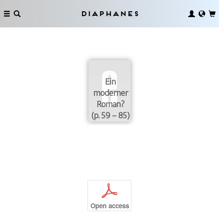
Diaphanes
Ein
moderner
Roman?
(p. 59 – 85)
p
Open access