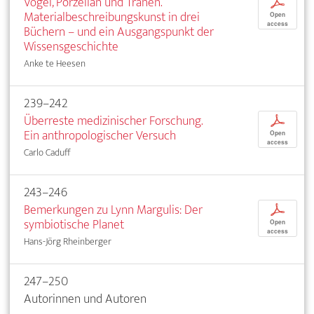
Vögel, Porzellan und Tränen.
p
Materialbeschreibungskunst in drei
Open
access
Büchern – und ein Ausgangspunkt der
Wissensgeschichte
Anke te Heesen
239–242
Überreste medizinischer Forschung.
p
Ein anthropologischer Versuch
Open
access
Carlo Caduff
243–246
Bemerkungen zu Lynn Margulis: Der
p
symbiotische Planet
Open
access
Hans-Jörg Rheinberger
247–250
Autorinnen und Autoren