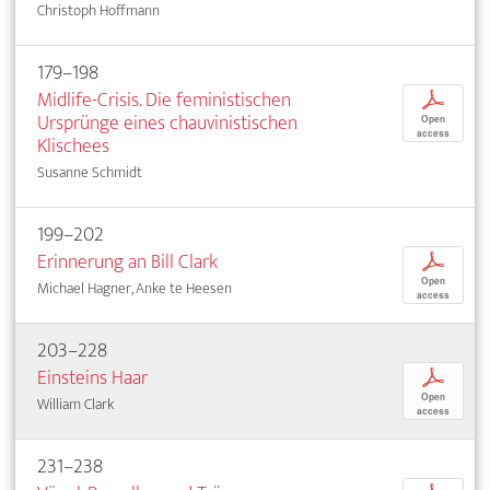
Christoph Hoffmann
179–198
Midlife-Crisis. Die feministischen
p
Ursprünge eines chauvinistischen
Open
access
Klischees
Susanne Schmidt
199–202
Erinnerung an Bill Clark
p
Open
Michael Hagner, Anke te Heesen
access
203–228
Einsteins Haar
p
Open
William Clark
access
231–238