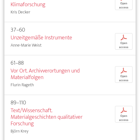
Klimaforschung
Open
access
Kris Decker
37–60
Unzeitgemäße Instrumente
p
Open
Anne-Marie Weist
access
61–88
Vor Ort. Archivverortungen und
p
Materialfolgen
Open
access
Flurin Rageth
89–110
Text/Wissenschaft.
p
Materialgeschichten qualitativer
Open
access
Forschung
Björn Krey