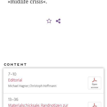
»midlife crisis«.
Content
7–10
Editorial
p
Open
Michael Hagner, Christoph Hoffmann
access
13–36
Materialschicksale. Randnotizen zur
p