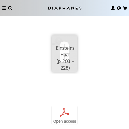
Diaphanes
Einsteins
Haar
(p. 203 –
228)
p
Open access