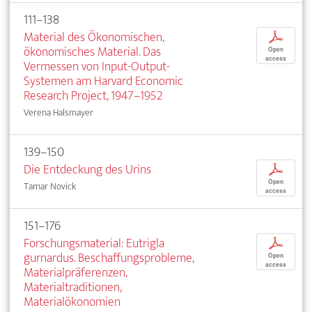
111–138
Material des Ökonomischen,
p
ökonomisches Material. Das
Open
access
Vermessen von Input-Output-
Systemen am Harvard Economic
Research Project, 1947–1952
Verena Halsmayer
139–150
Die Entdeckung des Urins
p
Open
Tamar Novick
access
151–176
Forschungsmaterial: Eutrigla
p
gurnardus. Beschaffungsprobleme,
Open
access
Materialpräferenzen,
Materialtraditionen,
Materialökonomien