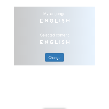
My language
English
Selected content
English
Change