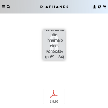
»Ich habe
Diaphanes
eigentlich
keine
andere
Identität als
die
innerhalb
eines
Kontexts«
(p. 69 – 84)
p
€ 9,95