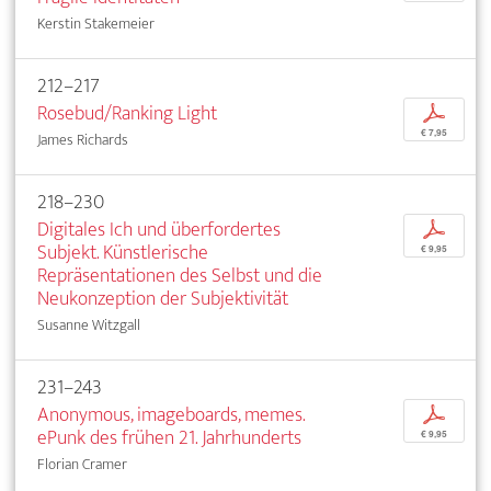
Kerstin Stakemeier
212–217
Rosebud/Ranking Light
p
€ 7,95
James Richards
218–230
Digitales Ich und überfordertes
p
Subjekt. Künstlerische
€ 9,95
Repräsentationen des Selbst und die
Neukonzeption der Subjektivität
Susanne Witzgall
231–243
Anonymous, imageboards, memes.
p
ePunk des frühen 21. Jahrhunderts
€ 9,95
Florian Cramer