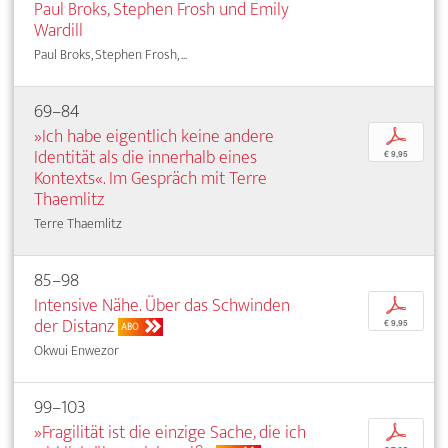
Paul Broks, Stephen Frosh und Emily
Wardill
Paul Broks, Stephen Frosh, ...
69–84
»Ich habe eigentlich keine andere
p
Identität als die innerhalb eines
€ 9,95
Kontexts«. Im Gespräch mit Terre
Thaemlitz
Terre Thaemlitz
85–98
Intensive Nähe. Über das Schwinden
p
der Distanz
€ 9,95
ABO
Okwui Enwezor
99–103
»Fragilität ist die einzige Sache, die ich
p