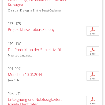
Kravagna
Christian Kravagna, Emine Sevgi Özdamar
173–178
Projektklasse Tobias Zielony
p
€ 7,95
179–190
Die Produktion der Subjektivität
p
€ 9,95
Maurizio Lazzarato
191–197
München, 10.01.2014
p
€ 7,95
Jana Euler
198–211
Enteignung und Nutzlosigkeiten.
p
Fragile Identitäten
€ 9,95