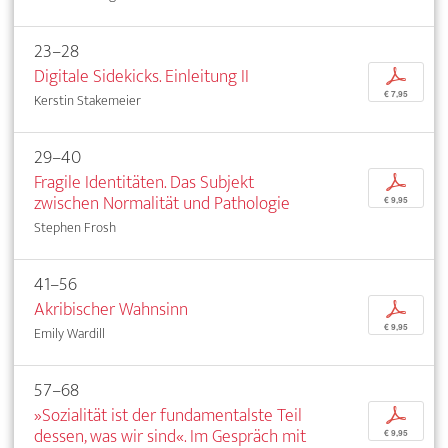
23–28
Digitale Sidekicks. Einleitung II
p
€ 7,95
Kerstin Stakemeier
29–40
Fragile Identitäten. Das Subjekt
p
zwischen Normalität und Pathologie
€ 9,95
Stephen Frosh
41–56
Akribischer Wahnsinn
p
€ 9,95
Emily Wardill
57–68
»Sozialität ist der fundamentalste Teil
p
dessen, was wir sind«. Im Gespräch mit
€ 9,95