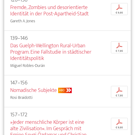
Fremde, Zombies und desorientierte
p
Identität in der Post-Apartheid-Stadt
€ 9,95
Gareth A. Jones
139–146
Das Guelph-Wellington Rural-Urban
p
Program. Eine Fallstudie in städtischer
€ 7,95
Identitätspolitik
Miguel Robles-Durán
147–156
Nomadische Subjekte
p
ABO
€ 7,95
Rosi Braidotti
157–172
»Jeder menschliche Körper ist eine
p
alte Zivilisation«. Im Gespräch mit
€ 9,95
Emine Sevgi Özdamar und Christian