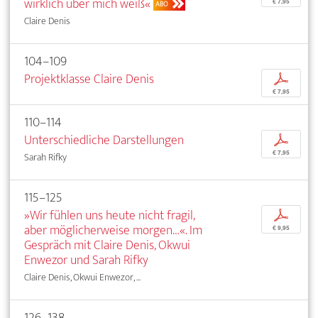
wirklich über mich weiß«
€ 7,95
ABO
Claire Denis
104–109
Projektklasse Claire Denis
p
€ 7,95
110–114
Unterschiedliche Darstellungen
p
€ 7,95
Sarah Rifky
115–125
»Wir fühlen uns heute nicht fragil,
p
aber möglicherweise morgen…«. Im
€ 9,95
Gespräch mit Claire Denis, Okwui
Enwezor und Sarah Rifky
Claire Denis, Okwui Enwezor, ...
126–138