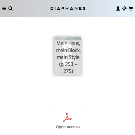
Diaphanes
Mein Haus,
mein Block,
mein Style
(p. 253 –
275)
p
Open access