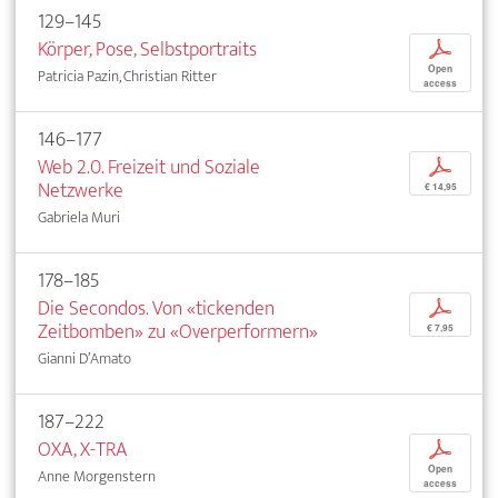
129–145
Körper, Pose, Selbstportraits
p
Open
Patricia Pazin, Christian Ritter
access
146–177
Web 2.0. Freizeit und Soziale
p
Netzwerke
€ 14,95
Gabriela Muri
178–185
Die Secondos. Von «tickenden
p
Zeitbomben» zu «Overperformern»
€ 7,95
Gianni D’Amato
187–222
OXA, X-TRA
p
Open
Anne Morgenstern
access