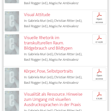
Basil Rogger (ed.),
Magische Ambivalenz
Visual Attitude
p
Open
In: Gabriela Muri (ed.), Christian Ritter (ed.),
access
Basil Rogger (ed.),
Magische Ambivalenz
Visuelle Rhetorik im
p
transkulturellen Raum.
€ 14,95
Bildgebrauch und Bildtypen
In: Gabriela Muri (ed.), Christian Ritter (ed.),
Basil Rogger (ed.),
Magische Ambivalenz
Körper, Pose, Selbstportraits
p
Open
In: Gabriela Muri (ed.), Christian Ritter (ed.),
access
Basil Rogger (ed.),
Magische Ambivalenz
Visualität als Ressource. Hinweise
p
zum Umgang mit visuellen
€ 9,95
Ausdruckssprachen in der Praxis
In: Gabriela Muri (ed.), Christian Ritter (ed.),