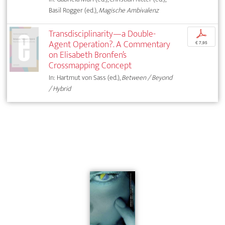
Basil Rogger (ed.),
Magische Ambivalenz
Transdisciplinarity—a Double-
p
Agent Operation?. A Commentary
€ 7,95
on Elisabeth Bronfen’s
Crossmapping Concept
In: Hartmut von Sass (ed.),
Between / Beyond
/ Hybrid