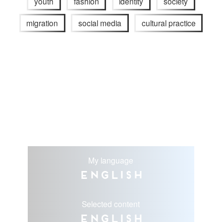
youth
fashion
identity
society
migration
social media
cultural practice
My language
English
Selected content
English