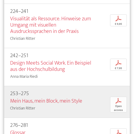
224–241
Visualität als Ressource. Hinweise zum
p
Umgang mit visuellen
€ 9,95
Ausdruckssprachen in der Praxis
Christian Ritter
242–251
Design Meets Social Work. Ein Beispiel
p
aus der Hochschulbildung
€ 7,95
Anna Maria Riedi
253–275
Mein Haus, mein Block, mein Style
p
Open
Christian Ritter
access
276–281
Glossar
p