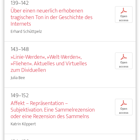
139–142
Über einen neuerlich erhobenen
p
tragischen Ton in der Geschichte des
Open
access
Internets
Erhard Schüttpelz
143–148
»Linie-Werden«, »Welt-Werden«,
p
»Fliehen«. Aktuelles und Virtuelles
Open
access
zum Dividuellen
Julia Bee
149–152
Affekt – Repräsentation –
p
Subjektivation. Eine Sammelrezension
Open
access
oder eine Rezension des Sammelns
Katrin Köppert