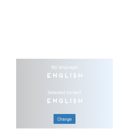
My language
English
Selected content
English
Change