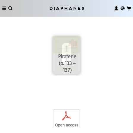
Diaphanes
Piraterie
(p. 133 –
137)
p
Open access