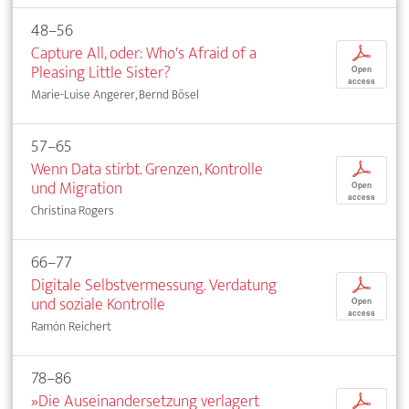
48–56
Capture All, oder: Who's Afraid of a
p
Pleasing Little Sister?
Open
access
Marie-Luise Angerer, Bernd Bösel
57–65
Wenn Data stirbt. Grenzen, Kontrolle
p
und Migration
Open
access
Christina Rogers
66–77
Digitale Selbstvermessung. Verdatung
p
und soziale Kontrolle
Open
access
Ramón Reichert
78–86
»Die Auseinandersetzung verlagert
p