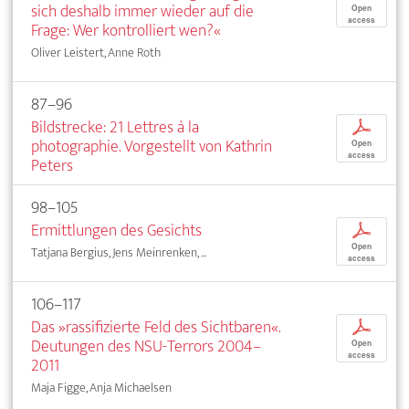
sich deshalb immer wieder auf die
Open
access
Frage: Wer kontrolliert wen?«
Oliver Leistert, Anne Roth
87–96
Bildstrecke: 21 Lettres à la
p
photographie. Vorgestellt von Kathrin
Open
access
Peters
98–105
Ermittlungen des Gesichts
p
Open
Tatjana Bergius, Jens Meinrenken, ...
access
106–117
Das »rassifizierte Feld des Sichtbaren«.
p
Deutungen des NSU-Terrors 2004–
Open
access
2011
Maja Figge, Anja Michaelsen