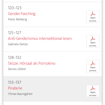
120–123
Gender-Fasching
p
Open
Peter Rehberg
access
125–127
Anti-Genderismus intersektional lesen
p
Open
Gabriele Dietze
access
128–132
Skizze. Hörsaal als Pornokino
p
Open
Dennis Göttel
access
133–137
Piraterie
p
Open
Tilman Baumgärtel
access