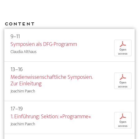
Content
9–11
Symposien als DFG-Programm
p
Open
Claudia Althaus
access
13–16
Medienwissenschaftliche Symposien.
p
Zur Einleitung
Open
access
Joachim Paech
17–19
1. Einführung: Sektion: »Programme«
p
Open
Joachim Paech
access