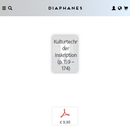
Diaphanes
Schrift,
Diagramm,
Programm
–
Kulturtechniken
der
Inskription
(p. 159 –
174)
p
€ 9,95