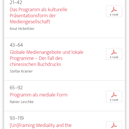
21–42
Das Programm als kulturelle
p
Präsentationsform der
€ 14,95
Mediengesellschaft
Knut Hickethier
43–64
Globale Medienangebote und lokale
p
Programme – Der Fall des
€ 14,95
chinesischen Buchdrucks
Stefan Kramer
65–92
Programm als mediale Form
p
€ 14,95
Rainer Leschke
93–119
[Un]Framing Mediality and the
p