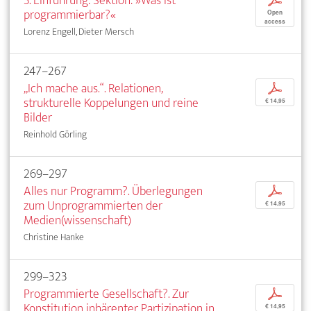
3. Einführung: Sektion: »Was ist
p
programmierbar?«
Open
access
Lorenz Engell, Dieter Mersch
247–267
„Ich mache aus.“. Relationen,
p
strukturelle Koppelungen und reine
€ 14,95
Bilder
Reinhold Görling
269–297
Alles nur Programm?. Überlegungen
p
zum Unprogrammierten der
€ 14,95
Medien(wissenschaft)
Christine Hanke
299–323
Programmierte Gesellschaft?. Zur
p
Konstitution inhärenter Partizipation in
€ 14,95