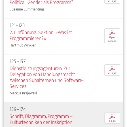
Political: Gender als Programm?
€ 14,95
Susanne Lummerding
121–123
2. Einführung: Sektion: »Was ist
p
Programmieren?«
Open
access
Hartmut Winkler
125–157
Dienstleistungsagenturen. Zur
p
Delegation von Handlungsmacht
€ 14,95
zwischen Subalternen und Software-
Services
Markus Krajewski
159–174
Schrift, Diagramm, Programm –
p
Kulturtechniken der Inskription
€ 9,95