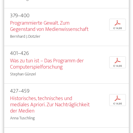
379–400
Programmierte Gewalt. Zum
p
Gegenstand von Medienwissenschaft
€ 14,95
Bernhard J. Dotzler
401–426
Was zu tun ist – Das Programm der
p
Computerspielforschung
€ 14,95
Stephan Günzel
427–459
Historisches, technisches und
p
mediales Apriori. Zur Nachträglichkeit
€ 14,95
der Medien
Anna Tuschling