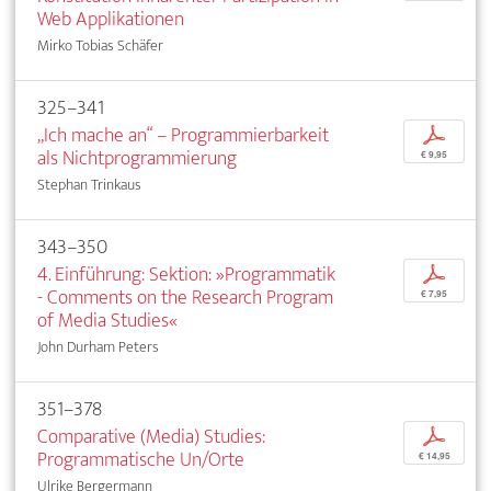
Web Applikationen
Mirko Tobias Schäfer
325–341
„Ich mache an“ – Programmierbarkeit
p
als Nichtprogrammierung
€ 9,95
Stephan Trinkaus
343–350
4. Einführung: Sektion: »Programmatik
p
- Comments on the Research Program
€ 7,95
of Media Studies«
John Durham Peters
351–378
Comparative (Media) Studies:
p
Programmatische Un/Orte
€ 14,95
Ulrike Bergermann