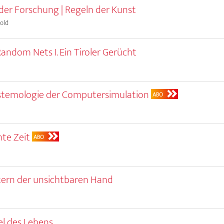
der Forschung | Regeln der Kunst
old
Random Nets I. Ein Tiroler Gerücht
stemologie der Computersimulation
ABO
te Zeit
ABO
tern der unsichtbaren Hand
el des Lebens