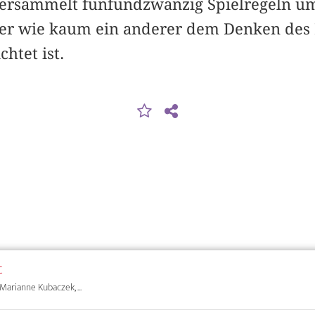
versammelt fünfundzwanzig Spielregeln u
der wie kaum ein anderer dem Denken des 
htet ist.
t
Marianne Kubaczek, ...