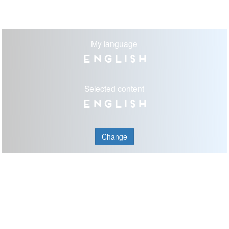
My language
English
Selected content
English
Change