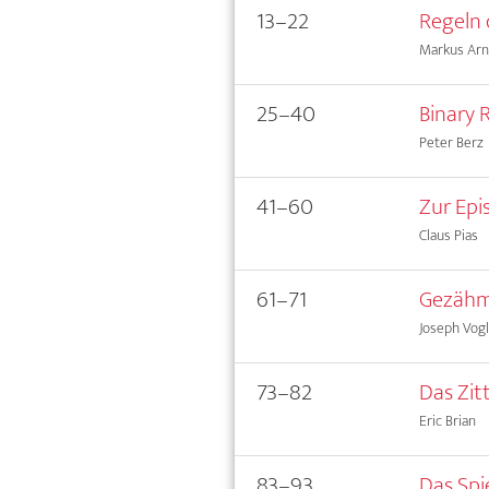
13–22
Regeln 
Markus Arn
25–40
Binary 
Peter Berz
41–60
Zur Epi
Claus Pias
61–71
Gezähm
Joseph Vogl
73–82
Das Zit
Eric Brian
83–93
Das Spi