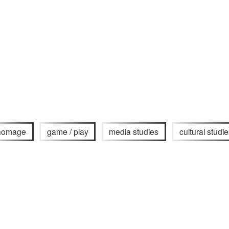
homage
game / play
media studies
cultural studi