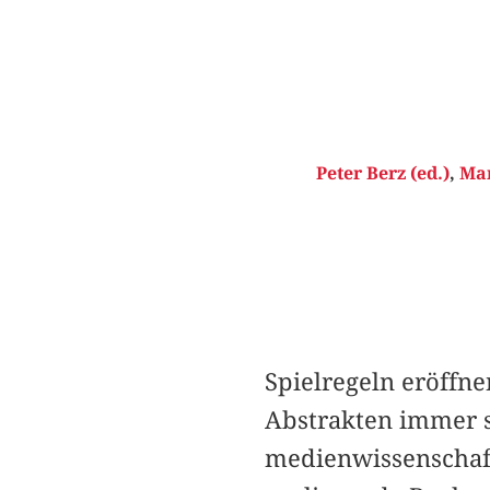
Peter Berz (ed.)
,
Mar
Spielregeln eröffn
Abstrakten immer s
medienwissenschaft