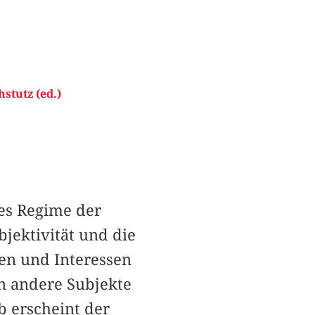
stutz (ed.)
hes Regime der
jektivität und die
nen und Interessen
an andere Subjekte
b erscheint der