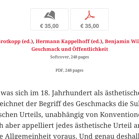
b
p
€ 35,00
€ 35,00
rotkopp (ed.)
,
Hermann Kappelhoff (ed.)
,
Benjamin Wih
Geschmack und Öffentlichkeit
Softcover, 248 pages
PDF, 248 pages
 was sich im 18. Jahrhundert als ästhetisc
eichnet der Begriff des Geschmacks die Sub
tischen Urteils, unabhängig von Konventio
ch aber appelliert jedes ästhetische Urteil 
ne Allgemeinheit voraus. Und genau deshal