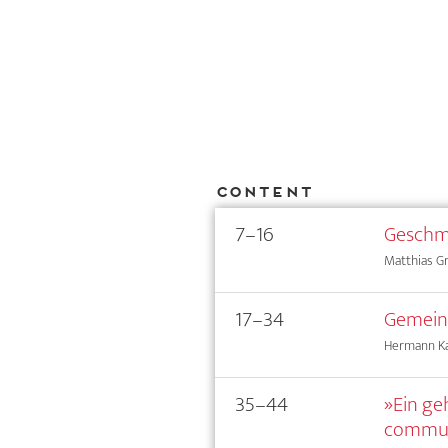
Content
7–16
Geschma
Matthias G
17–34
Gemeins
Hermann Ka
35–44
»Ein ge
commun