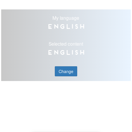
My language
English
Selected content
English
Change