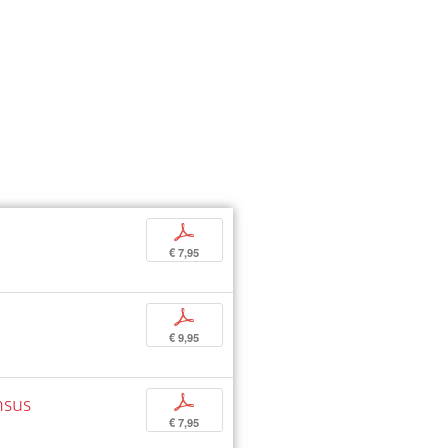
p
€ 7,95
p
€ 9,95
nsus
p
€ 7,95