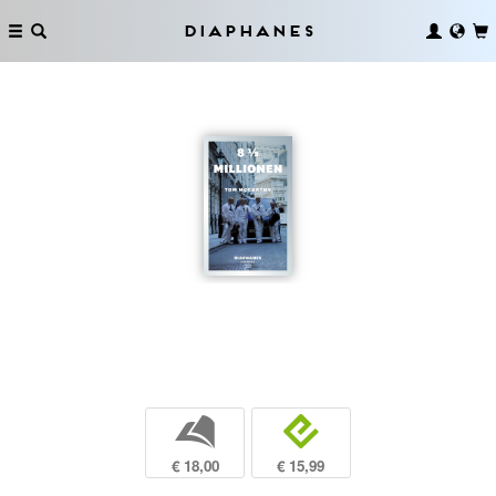
Diaphanes
b
e
€ 18,00
€ 15,99