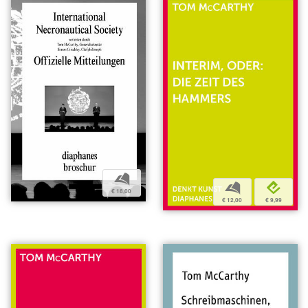
b
b
e
€ 18,00
€ 12,00
€ 9,99