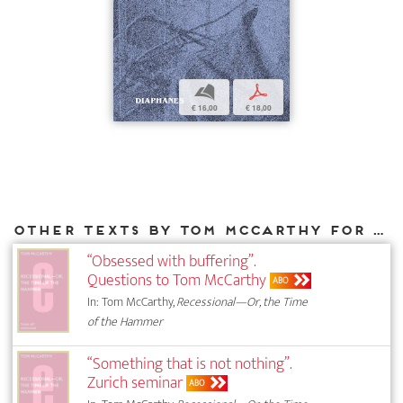
b
p
€ 16,00
€ 18,00
Other texts by Tom McCarthy for DIAPHANES
“Obsessed with buffering”.
Questions to Tom McCarthy
ABO
In: Tom McCarthy,
Recessional—Or, the Time
of the Hammer
“Something that is not nothing”.
Zurich seminar
ABO