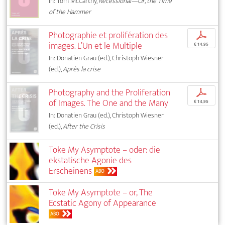
In: Tom McCarthy,
Recessional—Or, the Time
of the Hammer
Photographie et prolifération des
p
images. L’Un et le Multiple
€ 14,95
In: Donatien Grau (ed.), Christoph Wiesner
(ed.),
Après la crise
Photography and the Proliferation
p
of Images. The One and the Many
€ 14,95
In: Donatien Grau (ed.), Christoph Wiesner
(ed.),
After the Crisis
Toke My Asymptote – oder: die
ekstatische Agonie des
Erscheinens
ABO
Toke My Asymptote – or, The
Ecstatic Agony of Appearance
ABO