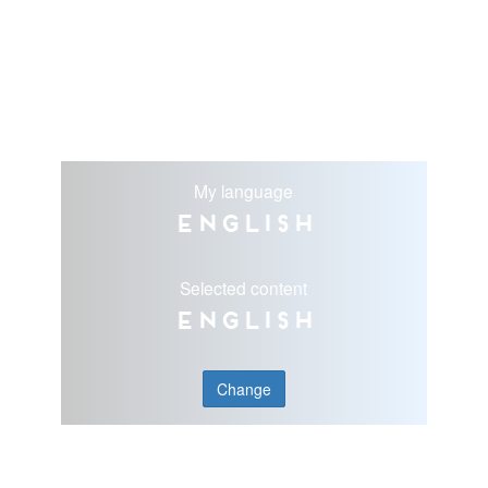
My language
English
Selected content
English
Change