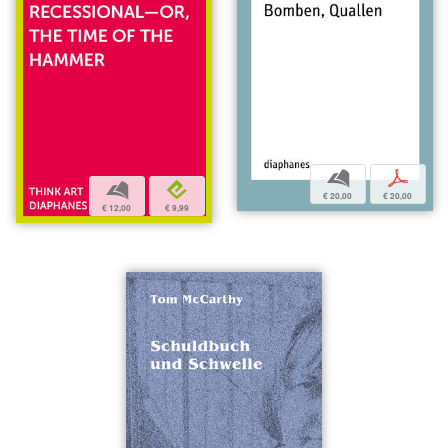
b
p
b
e
€ 20,00
€ 20,00
€ 12,00
€ 9,99