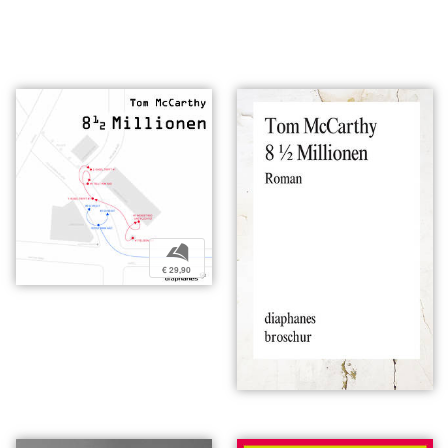
b
€ 29,90