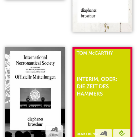
b
b
e
€ 18,00