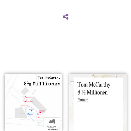
b
€ 29,90