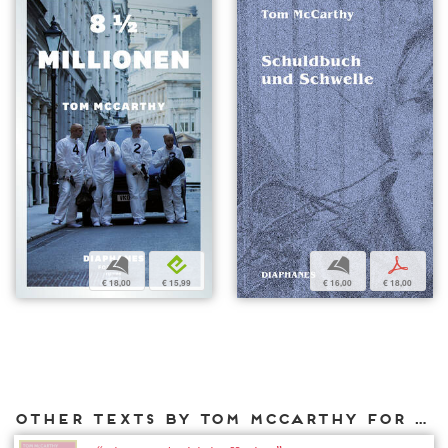
b
p
b
e
€ 16,00
€ 18,00
€ 18,00
€ 15,99
Other texts by Tom McCarthy for DIAPHANES