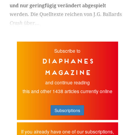
und nur geringfügig verändert abgespielt
werden. Die Quelltexte reichen von J.G. Ballards
Crash
über...
Subscribe to
diaphanes
magazine
and continue reading
this and other 1438 articles currently online
Subscriptions
If you already have one of our subscriptions,