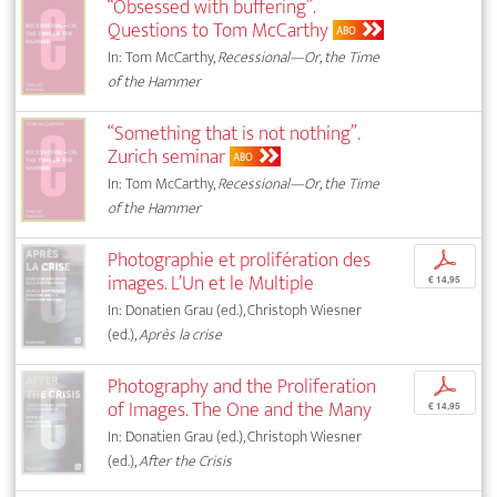
“Obsessed with buffering”.
Questions to Tom McCarthy
ABO
In: Tom McCarthy,
Recessional—Or, the Time
of the Hammer
“Something that is not nothing”.
Zurich seminar
ABO
In: Tom McCarthy,
Recessional—Or, the Time
of the Hammer
Photographie et prolifération des
p
images. L’Un et le Multiple
€ 14,95
In: Donatien Grau (ed.), Christoph Wiesner
(ed.),
Après la crise
Photography and the Proliferation
p
of Images. The One and the Many
€ 14,95
In: Donatien Grau (ed.), Christoph Wiesner
(ed.),
After the Crisis