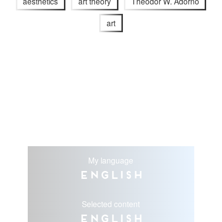
aesthetics
art theory
Theodor W. Adorno
art
My language
English
Selected content
English