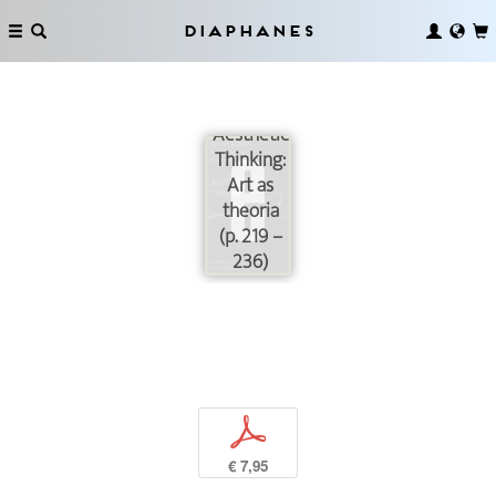
Diaphanes
Aesthetic
Thinking:
Art as
theoria
(p. 219 –
236)
p
€ 7,95