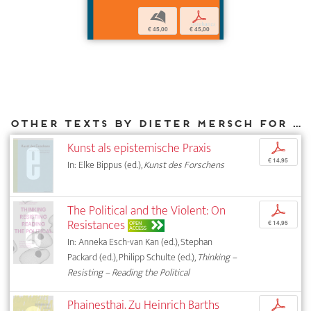
b
p
€ 45,00
€ 45,00
Other texts by Dieter Mersch for DIAPHANES
Kunst als epistemische Praxis
p
€ 14,95
In: Elke Bippus (ed.),
Kunst des Forschens
The Political and the Violent: On
p
Resistances
OPEN
€ 14,95
ACCESS
In: Anneka Esch-van Kan (ed.), Stephan
Packard (ed.), Philipp Schulte (ed.),
Thinking –
Resisting – Reading the Political
Phainesthai. Zu Heinrich Barths
p