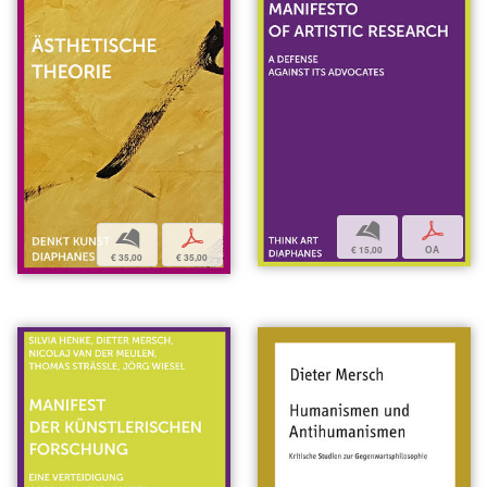
b
p
b
p
€ 15,00
OA
€ 35,00
€ 35,00