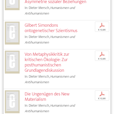
Asymmetrie sozialer Beziehungen
In: Dieter Mersch,
Humanismen und
Antihumanismen
Gilbert Simondons
p
ontogenetischer Szientismus
€ 12,95
In: Dieter Mersch,
Humanismen und
Antihumanismen
Von Metaphysikkritik zur
p
kritischen Ökologie: Zur
€ 12,95
posthumanistischen
Grundlagendiskussion
In: Dieter Mersch,
Humanismen und
Antihumanismen
Die Ungenügen des New
p
Materialism
€ 12,95
In: Dieter Mersch,
Humanismen und
Antihumanismen