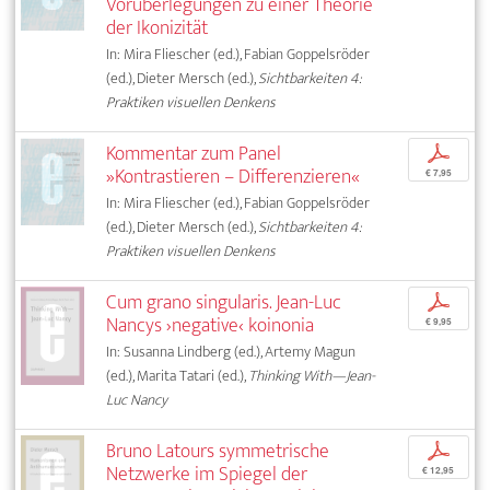
Vorüberlegungen zu einer Theorie
der Ikonizität
In: Mira Fliescher (ed.), Fabian Goppelsröder
(ed.), Dieter Mersch (ed.),
Sichtbarkeiten 4:
Praktiken visuellen Denkens
Kommentar zum Panel
p
»Kontrastieren – Differenzieren«
€ 7,95
In: Mira Fliescher (ed.), Fabian Goppelsröder
(ed.), Dieter Mersch (ed.),
Sichtbarkeiten 4:
Praktiken visuellen Denkens
Cum grano singularis. Jean-Luc
p
Nancys ›negative‹ koinonia
€ 9,95
In: Susanna Lindberg (ed.), Artemy Magun
(ed.), Marita Tatari (ed.),
Thinking With—Jean-
Luc Nancy
Bruno Latours symmetrische
p
Netzwerke im Spiegel der
€ 12,95