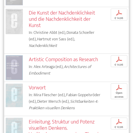
Die Kunst der Nachdenklichkeit
p
und die Nachdenklichkeit der
€ 14,95
Kunst
In: Christine Abbt (ed.), Donata Schoeller
(ed.), Hartmut von Sass (ed.),
Nachdenklichkeit
Artistic Composition as Research
p
€ 14,95
In: Alex Arteaga (ed.),
Architectures of
Embodiment
Vorwort
p
Open
In: Mira Fliescher (ed.), Fabian Goppelsröder
access
(ed.), Dieter Mersch (ed.),
Sichtbarkeiten 4:
Praktiken visuellen Denkens
Einleitung. Struktur und Potenz
p
visuellen Denkens.
€ 12,95