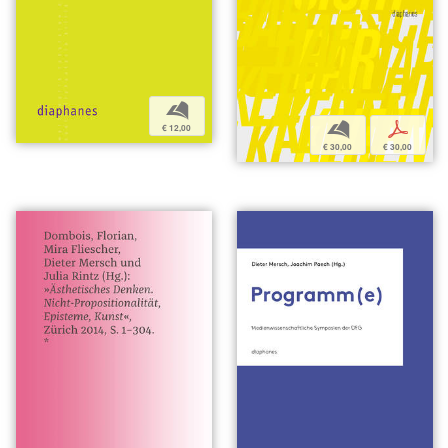
b
b
p
€ 12,00
€ 30,00
€ 30,00