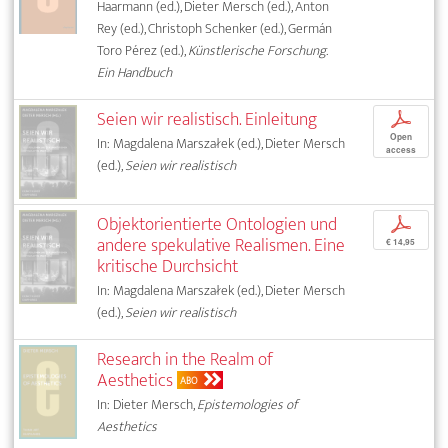
Haarmann (ed.), Dieter Mersch (ed.), Anton
Rey (ed.), Christoph Schenker (ed.), Germán
Toro Pérez (ed.),
Künstlerische Forschung.
Ein Handbuch
Seien wir realistisch. Einleitung
p
Open
In: Magdalena Marszałek (ed.), Dieter Mersch
access
(ed.),
Seien wir realistisch
Objektorientierte Ontologien und
p
andere spekulative Realismen. Eine
€ 14,95
kritische Durchsicht
In: Magdalena Marszałek (ed.), Dieter Mersch
(ed.),
Seien wir realistisch
Research in the Realm of
Aesthetics
ABO
In: Dieter Mersch,
Epistemologies of
Aesthetics