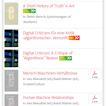
A Short History of ‘Truth’ in Art
OPEN
ACCESS
In: Dieter Mersch,
Epistemologies of
Aesthetics
Digital Criticism. Für eine Kritik
›algorithmischer‹ Vernunft
ABO
Digital Criticism. A Critique of
“Algorithmic” Reason
OPEN
ACCESS
Mensch-Maschinen-Verhältnisse
p
€ 9,95
In: Ines Kleesattel (ed.), Ruedi Widmer (ed.),
Scripted Culture
Human-Machine Relationships
p
€ 9,95
In: Ines Kleesattel (ed.), Ruedi Widmer (ed.),