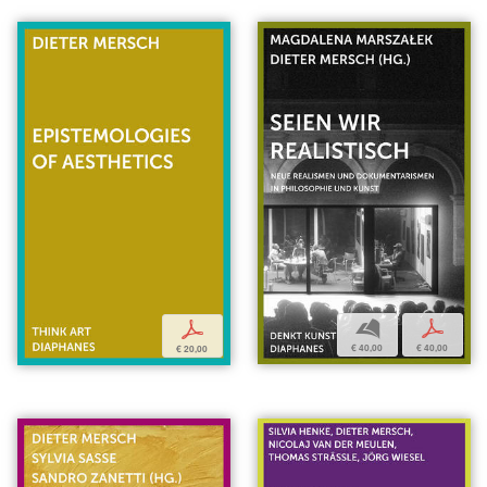
b
p
p
€ 40,00
€ 40,00
€ 20,00