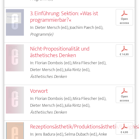
3. Einführung: Sektion: »Was ist
p
programmierbar?«
Open
access
In: Dieter Mersch (ed.), Joachim Paech (ed.),
Programm(e)
Nicht-Propositionalität und
p
ästhetisches Denken
€ 14,95
In: Florian Dombois (ed.), Mira Fliescher (ed.),
Dieter Mersch (ed.), Julia Rintz (ed.),
Ästhetisches Denken
Vorwort
p
Open
In: Florian Dombois (ed.), Mira Fliescher (ed.),
access
Dieter Mersch (ed.), Julia Rintz (ed.),
Ästhetisches Denken
Rezeptionsästhetik/Produktionsästhetik/Ereignis
p
€ 4,95
In: Jens Badura (ed.), Selma Dubach (ed.), Anke