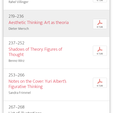
€ 7,95
Rahel Villinger
219–236
Aesthetic Thinking: Art as theoria
p
€ 7,95
Dieter Mersch
237–252
Shadows of Theory: Figures of
p
Thought
€ 7,95
Benno Wirz
253–266
Notes on the Cover: Yuri Albert’s
p
Figurative Thinking
€ 7,95
Sandra Frimmel
267–268