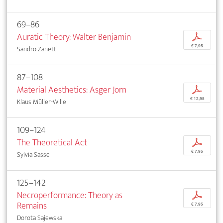
69–86
Auratic Theory: Walter Benjamin
p
€ 7,95
Sandro Zanetti
87–108
Material Aesthetics: Asger Jorn
p
€ 12,95
Klaus Müller-Wille
109–124
The Theoretical Act
p
€ 7,95
Sylvia Sasse
125–142
Necroperformance: Theory as
p
Remains
€ 7,95
Dorota Sajewska