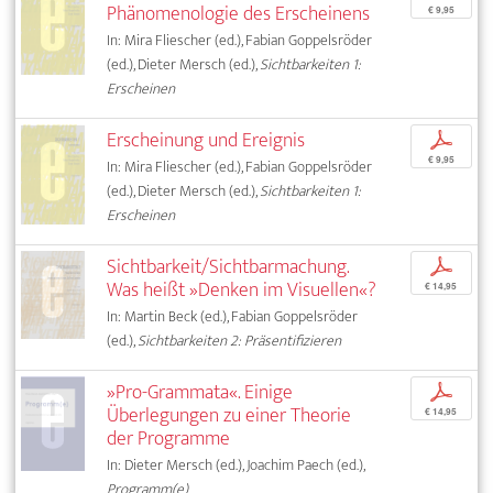
Phänomenologie des Erscheinens
€ 9,95
In: Mira Fliescher (ed.), Fabian Goppelsröder
(ed.), Dieter Mersch (ed.),
Sichtbarkeiten 1:
Erscheinen
Erscheinung und Ereignis
p
€ 9,95
In: Mira Fliescher (ed.), Fabian Goppelsröder
(ed.), Dieter Mersch (ed.),
Sichtbarkeiten 1:
Erscheinen
Sichtbarkeit/Sichtbarmachung.
p
Was heißt »Denken im Visuellen«?
€ 14,95
In: Martin Beck (ed.), Fabian Goppelsröder
(ed.),
Sichtbarkeiten 2: Präsentifizieren
»Pro-Grammata«. Einige
p
Überlegungen zu einer Theorie
€ 14,95
der Programme
In: Dieter Mersch (ed.), Joachim Paech (ed.),
Programm(e)