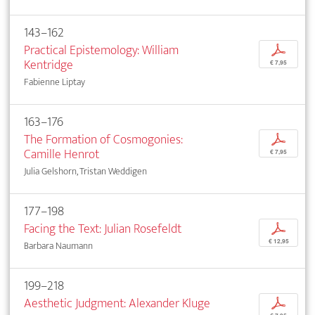
143–162
Practical Epistemology: William
p
Kentridge
€ 7,95
Fabienne Liptay
163–176
The Formation of Cosmogonies:
p
Camille Henrot
€ 7,95
Julia Gelshorn, Tristan Weddigen
177–198
Facing the Text: Julian Rosefeldt
p
€ 12,95
Barbara Naumann
199–218
Aesthetic Judgment: Alexander Kluge
p