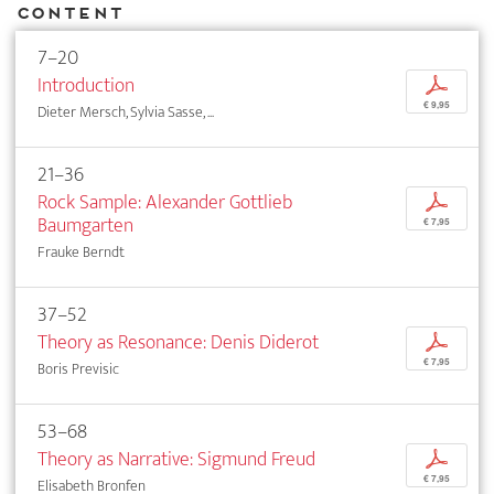
Content
7–20
Introduction
p
€ 9,95
Dieter Mersch, Sylvia Sasse, ...
21–36
Rock Sample: Alexander Gottlieb
p
Baumgarten
€ 7,95
Frauke Berndt
37–52
Theory as Resonance: Denis Diderot
p
€ 7,95
Boris Previsic
53–68
Theory as Narrative: Sigmund Freud
p
€ 7,95
Elisabeth Bronfen