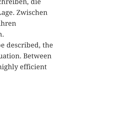
chreiben, die
Lage. Zwischen
ihren
h.
e described, the
tuation. Between
ighly efficient