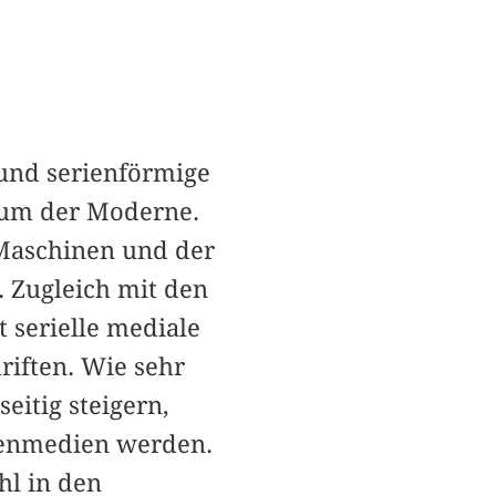
 und serienförmige
num der Moderne.
Maschinen und der
. Zugleich mit den
 serielle mediale
riften. Wie sehr
eitig steigern,
senmedien werden.
hl in den