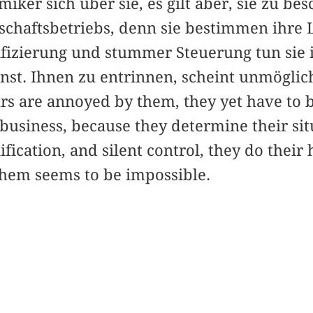
ker sich über sie, es gilt aber, sie zu bes
chaftsbetriebs, denn sie bestimmen ihre 
fizierung und stummer Steuerung tun sie 
nst. Ihnen zu entrinnen, scheint unmöglic
rs are annoyed by them, they yet have to b
business, because they determine their si
fication, and silent control, they do their h
them seems to be impossible.