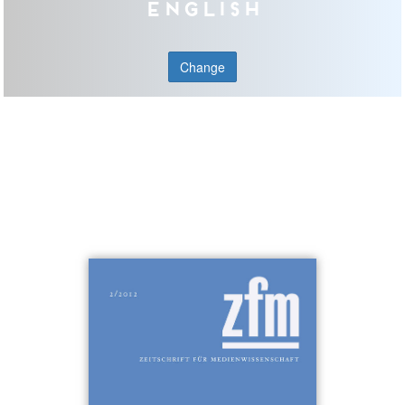
English
Change