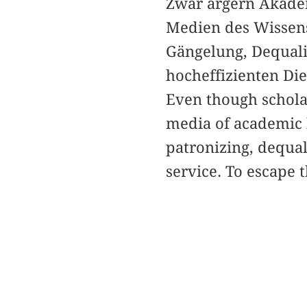
Zwar ärgern Akademi
Medien des Wissens
Gängelung, Dequali
hocheffizienten Die
Even though schola
media of academic 
patronizing, dequali
service. To escape 