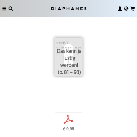
Diaphanes
Das kann ja
lustig
werden!
(p. 81 – 93)
p
€ 9,95