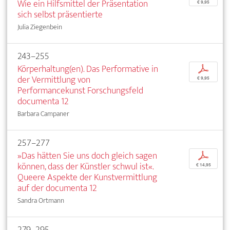
Wie ein Hilfsmittel der Präsentation
€ 9,95
sich selbst präsentierte
Julia Ziegenbein
243–255
Körperhaltung(en). Das Performative in
p
der Vermittlung von
€ 9,95
Performancekunst Forschungsfeld
documenta 12
Barbara Campaner
257–277
»Das hätten Sie uns doch gleich sagen
p
können, dass der Künstler schwul ist«.
€ 14,95
Queere Aspekte der Kunstvermittlung
auf der documenta 12
Sandra Ortmann
279–295