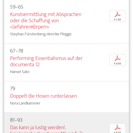
59–65
Kunstvermittlung mit Absprachen
p
oder die Schaffung von
€ 7,95
›GefahrenKörpern‹
Stephan Fürstenberg, Henrike Plegge
67–78
Performing Essentialismus auf der
p
documenta 12
€ 9,95
Hansel Sato
79
Doppelt die Hosen runterlassen
Nora Landkammer
81–93
Das kann ja lustig werden!.
p
€ 9,95