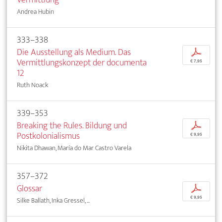
Andrea Hubin
333–338
Die Ausstellung als Medium. Das
p
Vermittlungskonzept der documenta
€ 7,95
12
Ruth Noack
339–353
Breaking the Rules. Bildung und
p
Postkolonialismus
€ 9,95
Nikita Dhawan, María do Mar Castro Varela
357–372
Glossar
p
€ 9,95
Silke Ballath, Inka Gressel, ...