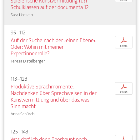
Spielerische Kunstvermittlung fu?r
Schulklassen auf der documenta 12
Sara Hossein
95–112
Auf der Suche nach der ›einen Ebene‹.
p
Oder: Wohin mit meiner
€ 9,95
Expertinnenrolle?
Teresa Distelberger
113–123
Produktive Sprachmomente.
p
Nachdenken über Sprechweisen in der
€ 9,95
Kunstvermittlung und über das, was
Sinn macht
Anna Schürch
125–143
Was darf ich denn überhaupt noch
p