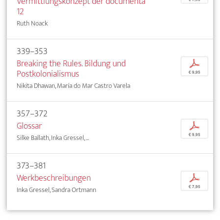
Vermittlungskonzept der documenta
12
Ruth Noack
339–353
Breaking the Rules. Bildung und
p
Postkolonialismus
€ 9,95
Nikita Dhawan, María do Mar Castro Varela
357–372
Glossar
p
€ 9,95
Silke Ballath, Inka Gressel, ...
373–381
Werkbeschreibungen
p
€ 7,95
Inka Gressel, Sandra Ortmann