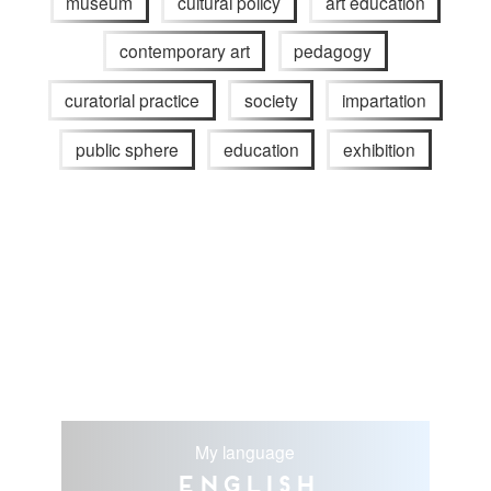
museum
cultural policy
art education
contemporary art
pedagogy
curatorial practice
society
impartation
public sphere
education
exhibition
My language
English