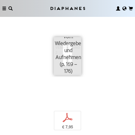
Diaphanes
Vom
Wiedergeben
und
Aufnehmen
(p. 169 –
176)
p
€ 7,95