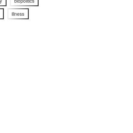
y
biopolitics
illness