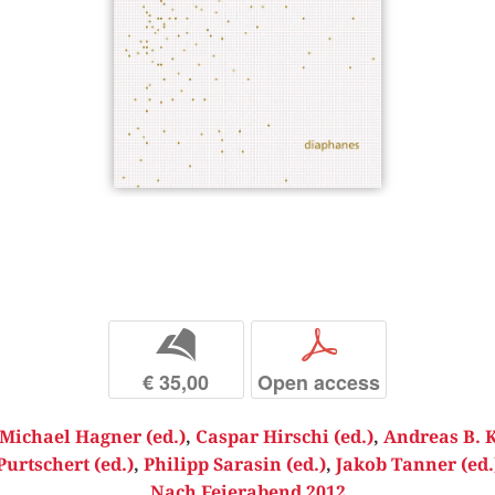
b
p
€ 35,00
Open access
Michael Hagner (ed.)
,
Caspar Hirschi (ed.)
,
Andreas B. K
Purtschert (ed.)
,
Philipp Sarasin (ed.)
,
Jakob Tanner (ed.
Nach Feierabend 2012