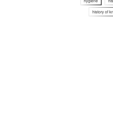
hygiene
hi
history of 