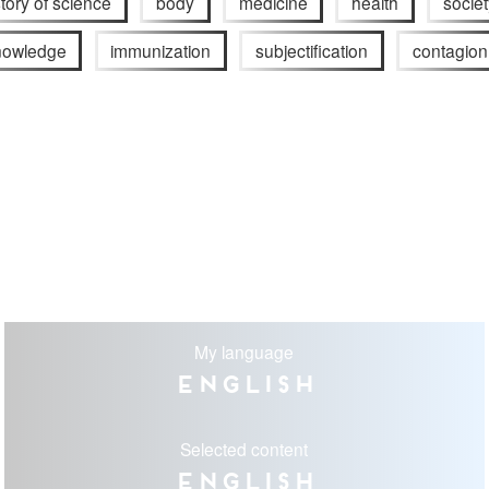
story of science
body
medicine
health
societ
knowledge
immunization
subjectification
contagion
My language
English
Selected content
English