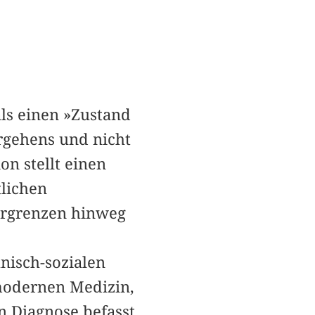
als einen »Zustand
ergehens und nicht
on stellt einen
tlichen
turgrenzen hinweg
isch-sozialen
 modernen Medizin,
en Diagnose befasst