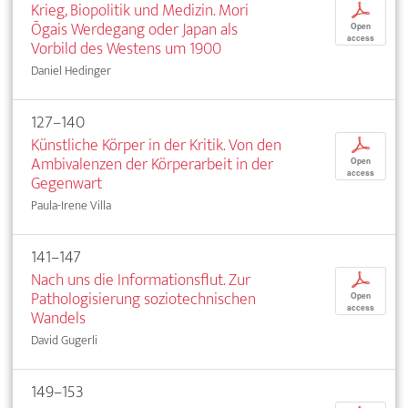
Krieg, Biopolitik und Medizin. Mori
p
Ōgais Werdegang oder Japan als
Open
access
Vorbild des Westens um 1900
Daniel Hedinger
127–140
Künstliche Körper in der Kritik. Von den
p
Ambivalenzen der Körperarbeit in der
Open
access
Gegenwart
Paula-Irene Villa
141–147
Nach uns die Informationsflut. Zur
p
Pathologisierung soziotechnischen
Open
access
Wandels
David Gugerli
149–153