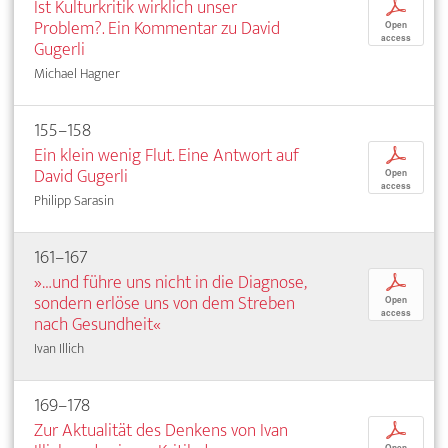
Ist Kulturkritik wirklich unser
p
Problem?. Ein Kommentar zu David
Open
access
Gugerli
Michael Hagner
155–158
Ein klein wenig Flut. Eine Antwort auf
p
David Gugerli
Open
access
Philipp Sarasin
161–167
»…und führe uns nicht in die Diagnose,
p
sondern erlöse uns von dem Streben
Open
access
nach Gesundheit«
Ivan Illich
169–178
Zur Aktualität des Denkens von Ivan
p