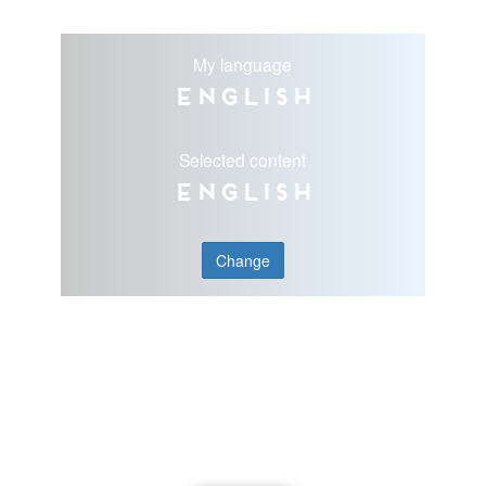
My language
English
Selected content
English
Change