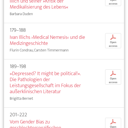
Illich und seiner »Kritik der
Open
access
Medikalisierung des Lebens«
Barbara Duden
179–188
Ivan Illichs ›Medical Nemesis‹ und die
p
Medizingeschichte
Open
access
Flurin Condrau, Carsten Timmermann
189–198
»Depressed? It might be political!«.
p
Die Pathologien der
Open
access
Leistungsgesellschaft im Fokus der
außerklinischen Literatur
Brigitta Bernet
201–222
Vom Gender Bias zu
p
geschlechterspezifischen
Open