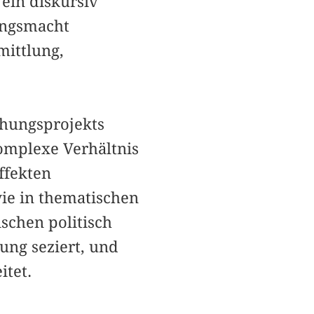
ein diskursiv
ungsmacht
mittlung,
chungsprojekts
komplexe Verhältnis
ffekten
wie in thematischen
schen politisch
ung seziert, und
tet.