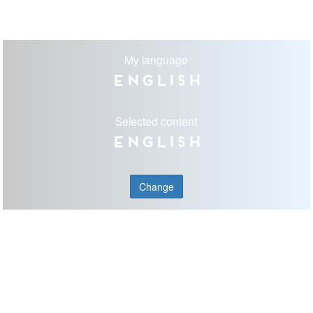
My language
English
Selected content
English
Change