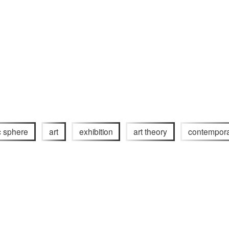
c sphere
art
exhibition
art theory
contempora