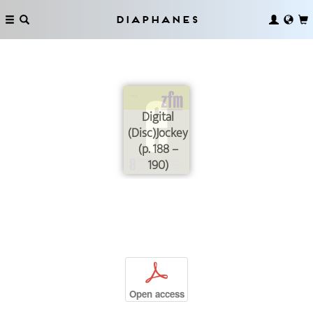
Diaphanes
Digital
(Disc)Jockey
(p. 188 –
190)
p
Open access