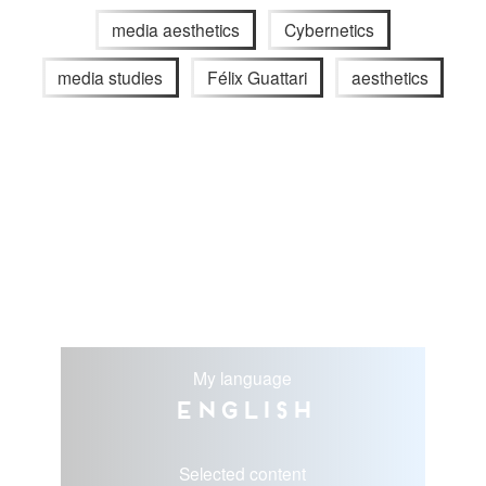
media aesthetics
Cybernetics
media studies
Félix Guattari
aesthetics
My language
English
Selected content