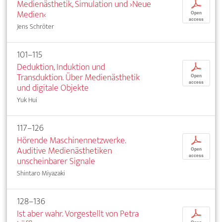
Medienästhetik, Simulation und ›Neue
p
Medien‹
Open
access
Jens Schröter
101–115
Deduktion, Induktion und
p
Transduktion. Über Medienästhetik
Open
access
und digitale Objekte
Yuk Hui
117–126
Hörende Maschinennetzwerke.
p
Auditive Medienästhetiken
Open
access
unscheinbarer Signale
Shintaro Miyazaki
128–136
Ist aber wahr. Vorgestellt von Petra
p