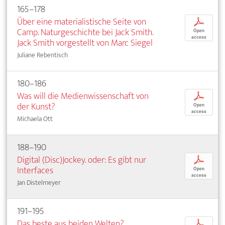
165–178
Über eine materialistische Seite von
p
Camp. Naturgeschichte bei Jack Smith.
Open
access
Jack Smith vorgestellt von Marc Siegel
Juliane Rebentisch
180–186
Was will die Medienwissenschaft von
p
der Kunst?
Open
access
Michaela Ott
188–190
Digital (Disc)Jockey. oder: Es gibt nur
p
Interfaces
Open
access
Jan Distelmeyer
191–195
Das beste aus beiden Welten?.
p