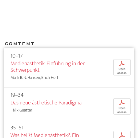
Content
10–17
Medienästhetik. Einführung in den
p
Schwerpunkt
Open
access
Mark B. N. Hansen, Erich Hörl
19–34
Das neue ästhetische Paradigma
p
Open
Félix Guattari
access
35–51
Was heißt Medienästhetik?. Ein
p