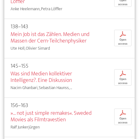
Löffler
Open
access
Anke Heelemann, Petra Löffler
138–143
Mein Job ist das Zählen. Medien und
p
Massen der Cern-Teilchenphysiker
Open
access
Ute Holl, Olivier Simard
145–155
Was sind Medien kollektiver
p
Intelligenz?. Eine Diskussion
Open
access
Nacim Ghanbari, Sebastian Haunss, ...
156–163
»... not just simple remakes«. Sweded
p
Movies als Filmtravestien
Open
access
Ralf Junkerjürgen