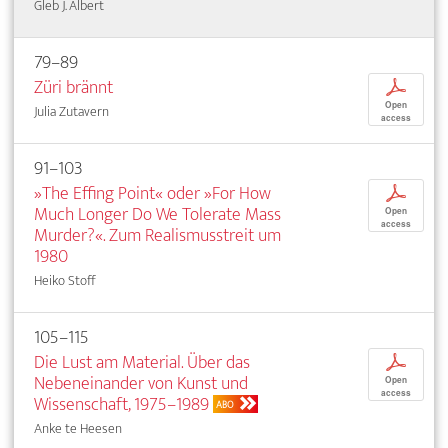
Gleb J. Albert
79–89
Züri brännt
p
Open
Julia Zutavern
access
91–103
»The Effing Point« oder »For How
p
Much Longer Do We Tolerate Mass
Open
access
Murder?«. Zum Realismusstreit um
1980
Heiko Stoff
105–115
Die Lust am Material. Über das
p
Nebeneinander von Kunst und
Open
access
Wissenschaft, 1975–1989
ABO
Anke te Heesen