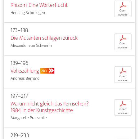
Rhizom. Eine Wörterflucht
p
Open
Henning Schmidgen
access
173–188
Die Mutanten schlagen zurück
p
Open
Alexander von Schwerin
access
189–196
Volkszählung
p
ABO
Open
Andreas Bernard
access
197–217
Warum nicht gleich das Fernsehen?.
p
1984 in der Kunstgeschichte
Open
access
Margarete Pratschke
219–233