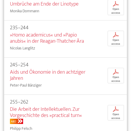
Umbrüche am Ende der Linotype
p
Open
Monika Dommann
access
235–244
»Homo academicus« und »Papio
p
anubis« in der Reagan-Thatcher-Ära
Open
access
Nicolas Langlitz
245–254
Aids und Ökonomie in den achtziger
p
Jahren
Open
access
Peter-Paul Bänziger
255–262
Die Arbeit der Intellektuellen. Zur
p
Vorgeschichte des »practical turn«
Open
access
ABO
Philipp Felsch