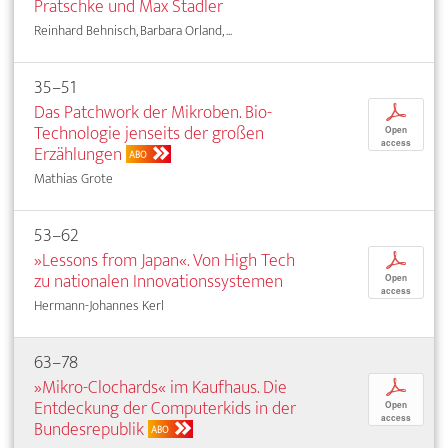
Pratschke und Max Stadler
Reinhard Behnisch, Barbara Orland, ...
35–51
Das Patchwork der Mikroben. Bio-
p
Technologie jenseits der großen
Open
access
Erzählungen
ABO
Mathias Grote
53–62
»Lessons from Japan«. Von High Tech
p
zu nationalen Innovationssystemen
Open
access
Hermann-Johannes Kerl
63–78
»Mikro-Clochards« im Kaufhaus. Die
p
Entdeckung der Computerkids in der
Open
access
Bundesrepublik
ABO