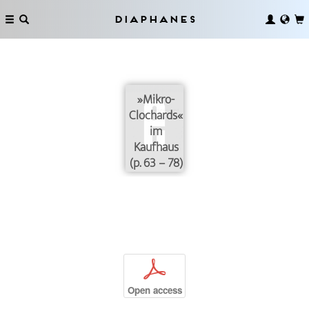
Diaphanes
»Mikro-
Clochards«
im
Kaufhaus
(p. 63 – 78)
p
Open access