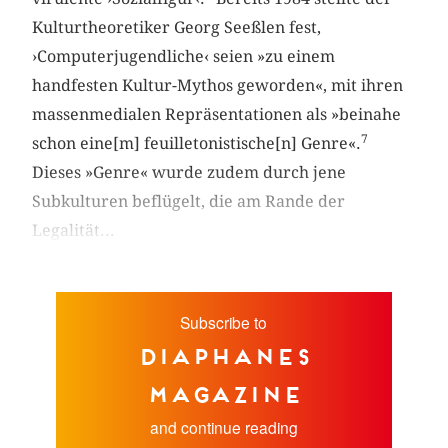
Kulturtheoretiker Georg Seeßlen fest,
›Computerjugendliche‹ seien »zu einem
handfesten Kultur-Mythos geworden«, mit ihren
massenmedialen Repräsentationen als »beinahe
7
schon eine[m] feuilletonistische[n] Genre«.
Dieses »Genre« wurde zudem durch jene
Subkulturen beflügelt, die am Rande der
Legalität...
Subscribe to
diaphanes
magazine
and continue reading