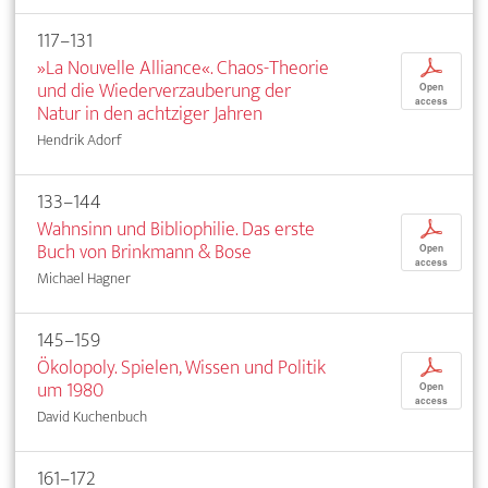
117–131
»La Nouvelle Alliance«. Chaos-Theorie
p
und die Wiederverzauberung der
Open
access
Natur in den achtziger Jahren
Hendrik Adorf
133–144
Wahnsinn und Bibliophilie. Das erste
p
Buch von Brinkmann & Bose
Open
access
Michael Hagner
145–159
Ökolopoly. Spielen, Wissen und Politik
p
um 1980
Open
access
David Kuchenbuch
161–172