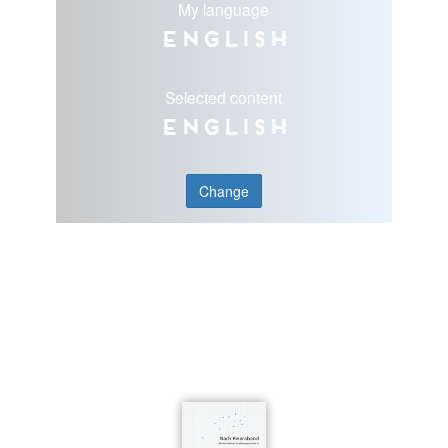
My language
English
Selected content
English
Change