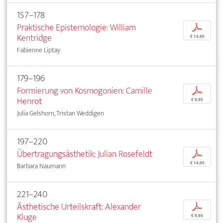
157–178
Praktische Epistemologie: William
p
Kentridge
€ 14,95
Fabienne Liptay
179–196
Formierung von Kosmogonien: Camille
p
Henrot
€ 9,95
Julia Gelshorn, Tristan Weddigen
197–220
Übertragungsästhetik: Julian Rosefeldt
p
€ 14,95
Barbara Naumann
221–240
Ästhetische Urteilskraft: Alexander
p
Kluge
€ 9,95