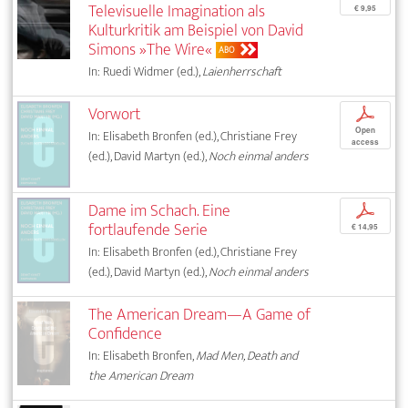
Televisuelle Imagination als
€ 9,95
Kulturkritik am Beispiel von David
Simons »The Wire«
ABO
In: Ruedi Widmer (ed.),
Laienherrschaft
Vorwort
p
Open
In: Elisabeth Bronfen (ed.), Christiane Frey
access
(ed.), David Martyn (ed.),
Noch einmal anders
Dame im Schach. Eine
p
fortlaufende Serie
€ 14,95
In: Elisabeth Bronfen (ed.), Christiane Frey
(ed.), David Martyn (ed.),
Noch einmal anders
The American Dream—A Game of
Confidence
In: Elisabeth Bronfen,
Mad Men, Death and
the American Dream