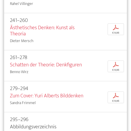
Rahel Villinger
241–260
Ästhetisches Denken: Kunst als
p
Theoria
€ 9,95
Dieter Mersch
261–278
Schatten der Theorie: Denkfiguren
p
€ 9,95
Benno Wirz
279–294
Zum Cover: Yuri Alberts Bilddenken
p
€ 9,95
Sandra Frimmel
295–296
Abbildungsverzeichnis