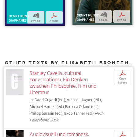
b
p
b
p
€ 25,00
€ 25,00
€ 25,00
€ 25,00
Other texts by Elisabeth Bronfen for DIAPHANES
Stanley Cavells ›cultural
p
conversations‹. Ein Denken
Open
access
zwischen Philosophie, Film und
Literatur
In: David Gugerli (ed.), Michael Hagner (ed.),
Michael Hampe (ed.), Barbara Orland (ed.),
Philipp Sarasin (ed.), Jakob Tanner (ed.),
Nach
Feierabend 2006
Audiovisuell und romanesk.
p