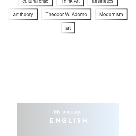
cultural critic
Think Art
aesthetics
art theory
Theodor W. Adorno
Modernism
art
My language
English