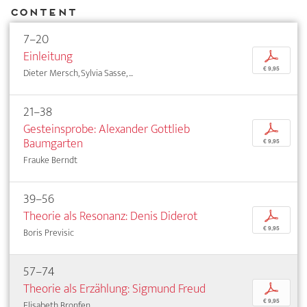
Content
7–20
Einleitung
p
€ 9,95
Dieter Mersch, Sylvia Sasse, ...
21–38
Gesteinsprobe: Alexander Gottlieb
p
Baumgarten
€ 9,95
Frauke Berndt
39–56
Theorie als Resonanz: Denis Diderot
p
€ 9,95
Boris Previsic
57–74
Theorie als Erzählung: Sigmund Freud
p
€ 9,95
Elisabeth Bronfen