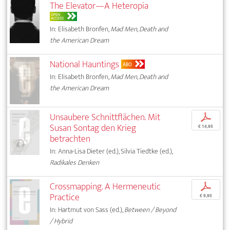
The Elevator—A Heteropia
OPEN
ACCESS
In: Elisabeth Bronfen,
Mad Men, Death and
the American Dream
National Hauntings
ABO
In: Elisabeth Bronfen,
Mad Men, Death and
the American Dream
Unsaubere Schnittflächen. Mit
p
Susan Sontag den Krieg
€ 14,95
betrachten
In: Anna-Lisa Dieter (ed.), Silvia Tiedtke (ed.),
Radikales Denken
Crossmapping. A Hermeneutic
p
Practice
€ 9,95
In: Hartmut von Sass (ed.),
Between / Beyond
/ Hybrid