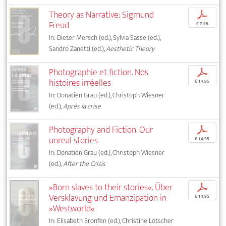
Theory as Narrative: Sigmund
p
Freud
€ 7,95
In: Dieter Mersch (ed.), Sylvia Sasse (ed.),
Sandro Zanetti (ed.),
Aesthetic Theory
Photographie et fiction. Nos
p
histoires irréelles
€ 14,95
In: Donatien Grau (ed.), Christoph Wiesner
(ed.),
Après la crise
Photography and Fiction. Our
p
unreal stories
€ 14,95
In: Donatien Grau (ed.), Christoph Wiesner
(ed.),
After the Crisis
»Born slaves to their stories«. Über
p
Versklavung und Emanzipation in
€ 14,95
»Westworld«
In: Elisabeth Bronfen (ed.), Christine Lötscher