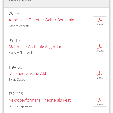
75–94
Auratische Theorie: Walter Benjamin
p
€ 9,95
Sandro Zanetti
95–118
Materielle Ästhetik: Asger Jorn
p
€ 14,95
Klaus Müller-Wille
119–136
Der theoretische Akt
p
€ 9,95
Sylvia Sasse
137–156
Nekroperformanz: Theorie als Rest
p
€ 9,95
Dorota Sajewska