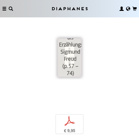
Diaphanes
Theorie
als
Erzählung:
Sigmund
Freud
(p. 57 –
74)
p
€ 9,95