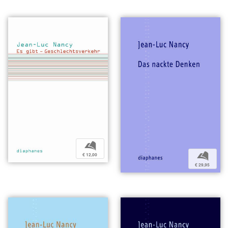
b
b
€ 12,00
€ 29,95