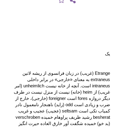
یک
Etrange (غریب) در زبان فرانسوی از ریشه لاتین 
extraneus به معنای «خارجی» در برابر داخلی 
intraneus است. آنچه از خانه نیست 
unheimlich
 (امر 
غریب) از heim (خانه) نیست از منزل نیست در طرف 
دیگر دروازه fores است foreigner (خارجی)، خارج از 
ضرب و زیادی است odd (زاید) ناهنجار نامعمول نادر 
کمیاب تکی است seltsam (عجیب) عجیب و غریب 
besherat رشید ظریف پراوهام خمیده‌‌ verschroben 
(بد خو) خمیده شگفت‌ آور خارق‌ العاده حیرت‌ انگیز