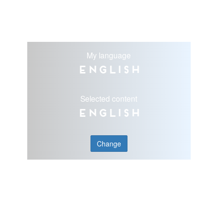
My language
English
Selected content
English
Change