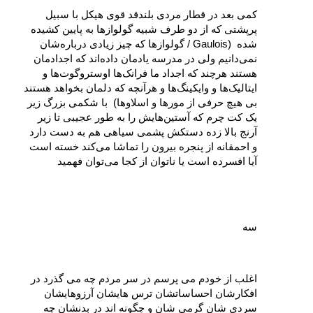
کمی‌ بعد در قطار مردی بلندقد قوی هیکل با سبیل 
پرپشتی که از دو طرف شبیه گولوازها به پایین کشیده 
شده  (Gaulois / گولوازها که چیز زیادی درباره‌شان 
نمی‌دانیم ولی در مدرسه یادمان داده‌اند که اجدادمان 
هستند هرچند که اجداد ما فرانک‌‌ها اوستروگوت‌ها و 
ایتالیک‌ها و وایکینگ‌ها و هرآنچه که دلمان بخواهد هستند 
بی هیچ حرفی از مور‌ها و اسلاوها)  با شکمی بزرگ زیر 
یک کت چرم که آستین‌‌هایش را به طور عجیبی تا زیر 
آرنج بالا زده دستکش پشمی سیاهی هم به دست دارد 
و احمقانه از پنجره بیرون را تماشا می‌کند خسته است 
آیا افسرده است یا ناتوان از کجا می‌توان فهمید
سه
اغلب از خودم می‌ پرسم در سر مردم چه می‌ گذرد در 
افکارشان احساساتشان ترس‌ هایشان آرزوهایشان 
سردی‌ شان گرمی‌ شان و چگونه‌ اند در بدنشان چه 