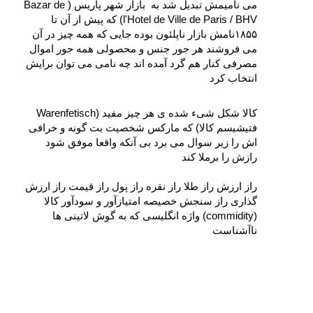
می‌ نامیمش تبدیل شد به  بازار شهر پاریس (Bazar de 
l'Hotel de Ville de Paris / BHV) که پیش از آن تا 
۱۸۵۵نامش بازار ناپلئون بوده جایی که همه چیز در آن 
می‌ فروشند هر جور جنس و محصولی همه جور اموال 
مصرفی کنار هم گرد آمده‌ اند چه نامی می‌ توان برایش 
انتخاب کرد 
کالا شکل شیء شده‌ ی هر چیز مفید (Warenfetisch 
فتیشیسم کالا) که مارکس شخصیت بت‌ گونه و خرافی‌ 
اش را زیر سوال می‌ برد بی‌ آنکه واقعا موفق شود 
رازش را برملا کند 
راز ارزش راز طلا راز نقره راز پول راز قیمت راز ارزش‌ 
گذاری راز سنجش خصیصه امتیازآور و سودآور کالا 
(commidity) واژه انگلیسی که به گوش لاتینی‌ ها 
ناآشناست