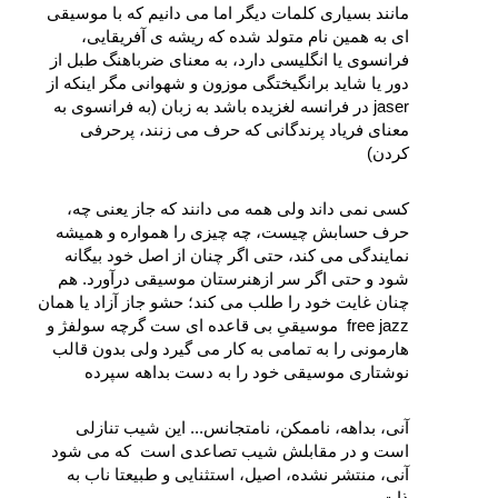
مانند بسیاری کلمات دیگر اما می‌ دانیم که با موسیقی‌ 
ای به همین نام متولد شده که ریشه‌ ی آفریقایی، 
فرانسوی یا انگلیسی دارد، به معنای ضرباهنگ طبل از 
دور یا شاید برانگیختگی موزون و شهوانی مگر اینکه از 
jaser در فرانسه لغزیده باشد به زبان (به فرانسوی به 
معنای فریاد پرندگانی که حرف می‌ زنند، پرحرفی 
کردن) 
کسی نمی‌ داند ولی همه می‌ دانند که جاز یعنی چه، 
حرف حسابش چیست، چه چیزی را همواره و همیشه 
نمایندگی می‌ کند، حتی اگر چنان از اصل خود بیگانه 
شود و حتی اگر سر ازهنرستان موسیقی درآورد. هم 
چنان غایت خود را طلب می‌ کند؛ حشو جاز آزاد یا همان 
free jazz  موسیقیِ بی‌ قاعده‌ ای‌ ست گرچه سولفژ و 
هارمونی را به تمامی به کار می‌ گیرد ولی بدون قالب 
نوشتاری موسیقی خود را به دست بداهه سپرده
آنی، بداهه، ناممکن، نامتجانس... این شیب تنازلی 
است و در مقابلش شیب تصاعدی است  که می‌ شود 
آنی، منتشر نشده، اصیل، استثنایی و طبیعتا ناب به 
ذات، 