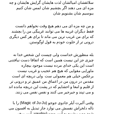
سلائقشان امیالشان لذت‌ هایشان گرایش‌ هایشان و چه 
مزه‌ ای می‌ دهند اگر بچشیم‌ شان لمس‌ شان کنیم 
ببوسیم‌ شان بشنویم‌ شان 
و من چه مزه‌ ای می‌ دهم هیچ وقت نخواهم دانست 
فقط دیگران غریبه‌ ها می‌ توانند غریبگی من را بچشند 
که برای من غریب‌ ترین می‌ ماند تا برای هر کس دیگری 
درونی تر از خلوت خودم به قول اوگوستن. 
بله منظورش خداست ولی چیست این شخص خدا نه 
چیزی جز این نیست همین است که اتفاقا دست‌ نیافتنی 
است این یکی خدای مرده نیست موجود بیچاره 
ماورایی مقوایی که هیچ هم عجیب و غریب نیست 
برعکس خیلی هم معمولی‌ ست  ولی دریچه‌ ای است 
مقدس در درون من در اعماق من عمیق‌ تر و درونی‌ تر 
از قلبم و امعا و احشایم که در پشت این دریچه‌ مانده‌ اند 
و می‌ تپند و جیرجیر می‌ کنند و نفس‌ نفس می‌ زنند.
وقتی آلبرت آیلر جادوی جوجو (Magic of Ju-Ju) را با 
ناله دلخراش نفسش می‌ نوازد جاز تبدیل به افسون می‌ 
شود مهیب شبیه به آیین وودو (vaudou، آیین برخی 