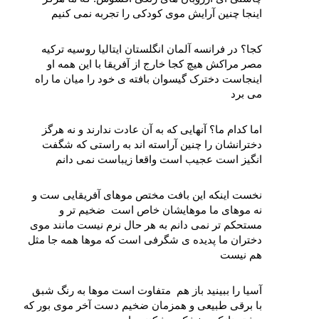
اینجا چنین آرایش موی کودکی را تجربه نمی‌ کنیم 
کجا؟ در فرانسه آلمان انگلستان ایتالیا روسیه ترکیه 
مصر مراکش هیچ کجا خارج از آفریقا با این همه او 
اینجاست دخترک گیسوان بافته‌ ی خود را میان ما راه 
می برد
اما کدام ما؟ آنهایی که به آن عادت ندارند و نه هرگز 
دخترانشان را چنین آراسته‌‌ اند به راستی که شگفت‌ 
انگیز است عجیب است واقعا زیباست نمی‌ دانم
نخست اینکه این بافت مختص موهای آفریقایی‌ ست و 
نه موهای ما موهایشان خاص است  ضخیم‌ تر و 
مستحکم‌ تر نمی‌ دانم به هر حال نرم نیست مانند موی 
دختران ما پدیده‌ ی شگرفی است که موها همه جا مثل 
هم نیست
آسیا را ببینید باز هم  متفاوت است موها به رنگ شبق 
با برقی طبیعی و همزمان ضخیم دست آخر موی بور که 