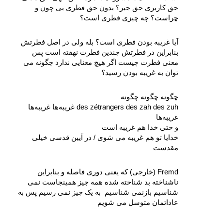
حق کاربری حق جبر؟ بدون حق فطری بی‌ چون و 
چراست؟ چه چیزی فطری است؟ 
آیا غریبه بودن فطری ‌است؟ بله ولی در اصل فطرتش 
بنابراین در فطرتش چندین فطرت نهفته است پس 
معنی فطرت چیست اگر هیچ معنایی ندارد چگونه می‌ 
توان به غریبه بودن رسید؟ 
چگونه چگونه چگونه
des zétrangers des zah des zuh غریبه‌ها غریبه‌ها 
غریبه‌ها
و حتی خدا هم غریبه است
خدایا تو هم غریبه می‌ شوی / در آیین قدسی خیلی 
مقدست
Fremd (خارجی) که یعنی دوری فاصله و بنابراین 
ناشناخته بد شناخته‌ شده همه چیز همینجاست نمی‌ 
شناسیم بازنمی‌ شناسیم  به یک چیز نمی‌ رسیم پس به 
عاداتمان متوسل می‌ شویم 