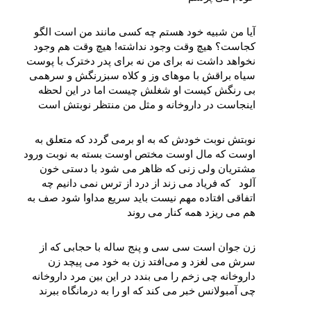
آیا من شبیه خود هستم چه کسی مانند من است الگو 
کجاست؟ هیچ وقت وجود نداشته! هیچ وقت هم وجود 
نخواهد داشت نه برای من نه برای پدر دخترک با پوست 
سیاه براقش با موهای وز و کلاه سبزرنگش و سرهمی 
بی رنگش کیست او شغلش چیست اما در این لحظه 
اینجاست در داروخانه و مثل من منتظر نوبتش است
نوبتش نوبت خودش که به او برمی‌ گردد که متعلق به 
اوست که مال اوست مختص اوست بسته به نوبت ورود 
مشتریان ولی زنی که ظاهر می‌ شود با دستی خون‌ 
آلود   که فریاد می‌ زند از درد از ترس نمی‌ دانیم چه 
اتفاقی افتاده مهم نیست باید سریع مداوا شود صف به 
هم می‌ ریزد همه کنار می‌ روند
زن جوان است سی سی و پنج ساله با حجابی که از 
سرش می‌ لغزد و می‌افتد زن به خود می‌ پیچد زن 
داروخانه‌ چی زخم را می‌ بندد در این بین مرد داروخانه‌ 
چی آمبولانس خبر می‌ کند که او را به درمانگاه ببرند