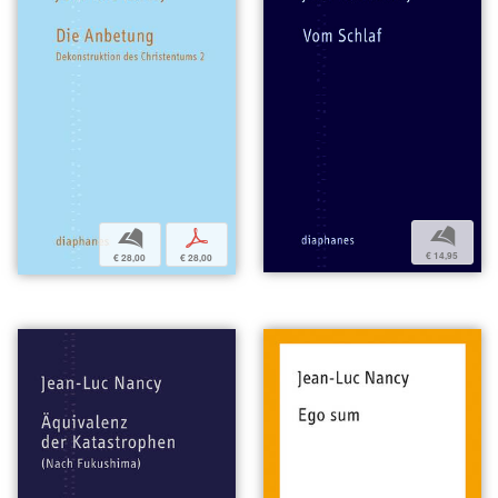
b
b
p
€ 14,95
€ 28,00
€ 28,00