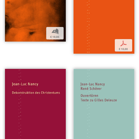
b
€ 19,95
p
€ 10,00