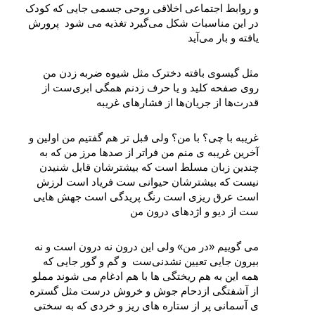
و روابط اجتماعی اخلاقی روحی جسمی جایی که کودک 
در این مناسبات شکل می‌گیرد تغذیه می‌ شود  پرورش 
یافته و بار می‌آيد
مثل گیسوی بافته دخترک مثل شیوه ضربه زدن من 
روی صفحه کلید و یا حرف زدنم همگی ابری‌ست از 
قدرت‌ها از جریان‌‌ها از فشارهای غریبه
غریبه با چی؟ با من؟ ولی قبل‌ تر هم گفتیم من اولین و 
آخرین غریبه‌ ی منم من فراتر از صدها مرز من که به 
چندین زبان مسلط است که بیشترشان قابل شنیدن 
نیست که بیشترشان حیوانی‌ ست فریاد است لرزش 
است عرق‌ ریزی است رنگ‌ پریدگی است جهش‌ هایی‌ 
ست از دیو و اژدهای درون من
می‌ گوییم «در من» ولی این درون نه درون است و نه 
بیرون جایی تعیین‌ نشدنی‌ست  و گم و گور جایی که 
همه این به هم ریختگی‌ ها با هم ادغام می‌ شوند مملو 
از آشفتگی ازدحام جوش و خروش درست مثل گستره‌ 
ی آسمانی پر از ستاره‌ های ریز و خردی که به سختی 