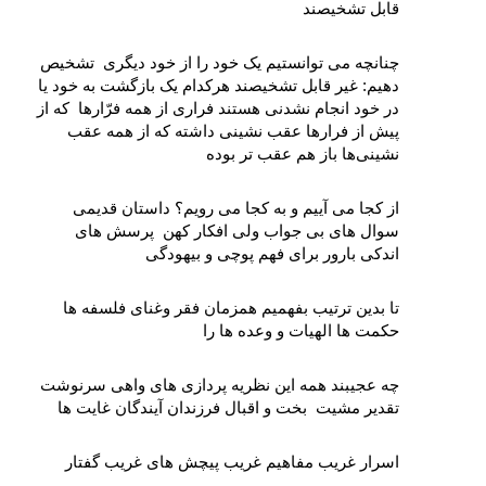
قابل تشخیصند
چنانچه می‌ توانستیم یک خود را از خود دیگری  تشخیص 
دهیم: غیر قابل تشخیصند هرکدام یک بازگشت به خود یا 
در خود انجام نشدنی هستند فراری از همه فرّارها  که از 
پیش از فرارها عقب‌ نشینی داشته که از همه عقب‌ 
نشینی‌ها باز هم عقب‌ تر بوده
از کجا می‌ آییم و به کجا می‌ رویم؟ داستان قدیمی 
سوال‌ های بی‌ جواب ولی افکار کهن  پرسش‌ های 
اندکی بارور برای فهم پوچی و بیهودگی
تا بدین ترتیب بفهمیم همزمان فقر وغنای فلسفه‌ ها 
حکمت‌ ها الهیات و وعده‌ ها را
چه عجیبند همه این نظریه‌ پردازی‌ های واهی سرنوشت 
تقدیر مشیت  بخت و اقبال فرزندان آیندگان غایت‌ ها
اسرار غریب مفاهیم غریب پیچش‌ های غریب گفتار