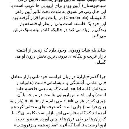
سیاهپوستان)  آیین وودو برای اروپایی‌ ها غریب است با 
این حال زنی فرانسوی به شدت تحت تاثیر آیین رقص 
کاندومبله (Candomblé) در ایالت باهیا قرار گرفته بود 
این خود یک فلسفه است ولی از نظر او فلسفه بار 
زندگی را زیاد می‌ کند در حالیکه کاندومبله سبک‌ ترش 
می‌ کند
شاید بله شاید وودویی وجود دارد که زنجیر از آشفته 
بازار غریب و بیگانه‌ ی درونی‌ ترین بخش درون او می‌ 
گسلد.
چرا گفتم «بازار» در زبان فرانسه خودمانی بازار معادل 
«بی‌ نظمی، آشفتگی و  نابسامانی» ست (عامیانه و 
مبتذلش کلمه bordel است که به معنی فاحشه‌ خانه 
است) و این احساس اروپایی‌ هاست در مواجه با آن 
چیزی که در عربی souk  می‌ نامیمش marché (بازار به 
زبان فرانسه) جایی است که حرفه‌ های مختلف گرد هم 
آمده‌ اند که کلمه فارسی‌ اش بازار است کلمه‌ ای که با 
کاروان‌ ها در طی قرن‌ ها تا چین آورده شده و بعد به 
اروپا رسیده تا آنجا که آنچه «مغازه همه‌ چیزفروشی» 