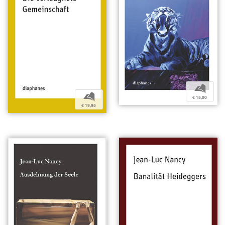
b
b
€ 15,00
€ 19,95