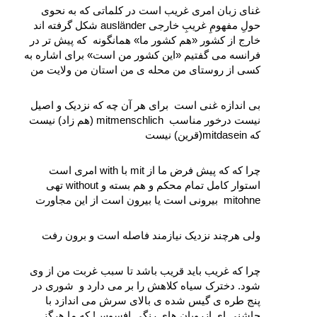
غنای زبان امری غریب است در کلماتی که به نحوی 
حولِ مفهومِ غریبِ خارجی ausländer شکل گرفته اند 
خارج از کشور «هم‌‌ کشور ما» همانگونه  که پیش‌ تر در 
فرانسه می‌ گفتیم «این کشور من است» برای اشاره به 
کسی از روستای من محله‌ ی من استان من ولایت من
بی‌ اندازه غنی است  برای هر آن چه که نزدیک و اصیل 
نیست درخور مناسب  mitmenschlich (هم‌ زاد) نیست 
که mitdasein(قرین) نیست
چرا که که پیش فرض ما از mit با with امری است 
استوار کامل تمام محکم و هم‌ بسته و without تهی 
mitohne  بیرونی است یا بیرون است از این مجاورت
ولی هرچند نزدیک نیازمند فاصله است و برون‌ رفت
چرا که غریب باید قریب باشد تا سبب غربت من از وی 
شود. دخترک سیاه کلاهش را بر می‌ دارد و  شوری در 
پنج طره‌ ی گیس‌ شده‌ ی بالای سرش می‌ اندازد با 
چاشنی‌ ای ازروبان‌ های رنگی‌ افسوس! که ما هرگز 