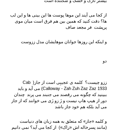
بیشتر نازک و خشک و شکننده است
از کجا می آیند این موها پوست‌ ها این بینی‌ ها و این لب‌ 
ها؟ دقت کنید که همین بین هم فرق است میان موی 
پرپشت  فر مجعد صاف 
و اینکه این روزها جوانان موهایشان مدل ززوست
دو
ززو چیست؟  کلمه‌ ی عجیبِی است از جاز( ‌Cab 
Calloway - Zah Zuh Zaz Zaz 1933) می‌ آید و باید 
ببینید که چگونه می‌ رقصند می‌ جنبند می‌ پرند  چندان 
دور از هیپ‌ هاپ نیست و زَ زو زَی می‌ خوانند که از جاز 
می‌ آید بلکه هم خود جاز باشد
و کلمه «جاز» که متعلق به همه زبان‌ های دنیاست 
(مانند پسرخاله‌ اش «راک»)  از کجا می‌ آید؟ نمی‌ دانیم 