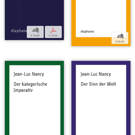
b
p
b
€ 10,00
€ 10,00
€ 25,00