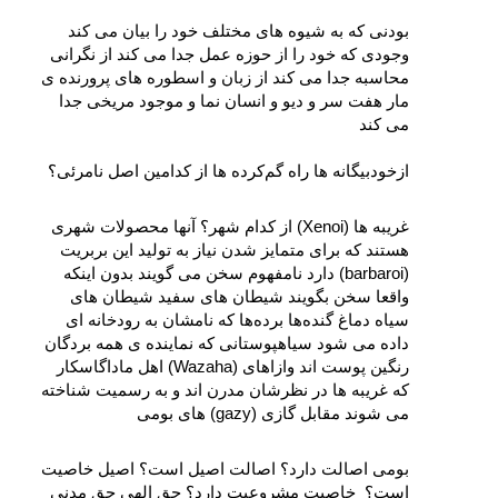
بودنی که به شیوه‌ های مختلف خود را بیان می‌ کند 
وجودی که خود را از حوزه‌ عمل جدا می‌ کند از نگرانی 
محاسبه جدا می‌ کند از زبان و اسطوره‌ های پرورنده‌ ی 
مار هفت‌ سر و دیو و انسان‌ نما و موجود مریخی جدا 
می‌ کند
ازخودبیگانه‌ ها راه‌ گم‌کرده‌ ها از کدامین اصل نامرئی؟ 
غریبه‌ ها (Xenoi) از کدام شهر؟ آنها محصولات شهری 
هستند که برای متمایز شدن نیاز به تولید این بربریت 
(barbaroi) دارد نامفهوم سخن می‌ گویند بدون اینکه 
واقعا سخن بگویند شیطان‌ های سفید شیطان‌ های 
سیاه دماغ‌ گنده‌ها برده‌‌ها که نامشان به رودخانه‌ ای 
داده ‌می‌ شود سیا‌هپوستانی که نماینده‌ ی همه بردگان 
رنگین‌ پوست‌ اند وازاهای (Wazaha) اهل ماداگاسکار 
که غریبه‌ ها در نظرشان مدرن‌ اند و به رسمیت شناخته 
می‌ شوند مقابل گازی (gazy) های بومی 
بومی اصالت دارد؟ اصالت اصیل است؟ اصیل خاصیت 
است؟  خاصیت مشروعیت دارد؟ حق الهی حق مدنی 