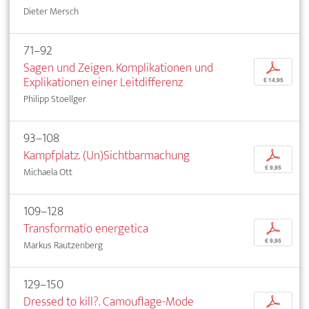
Dieter Mersch
71–92
Sagen und Zeigen. Komplikationen und
p
Explikationen einer Leitdifferenz
€ 14,95
Philipp Stoellger
93–108
Kampfplatz. (Un)Sichtbarmachung
p
€ 9,95
Michaela Ott
109–128
Transformatio energetica
p
€ 9,95
Markus Rautzenberg
129–150
Dressed to kill?. Camouflage-Mode
p