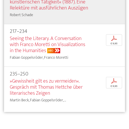
künstlerischen Tätigkeit« (1887). Eine
Relektüre mit ausführlichen Auszügen
Robert Schade
217–234
Seeing the Literary. A Conversation
p
with Franco Moretti on Visualizations
€ 9,95
in the Humanities
ABO
Fabian Goppelsröder, Franco Moretti
235–250
»Gewissheit gilt es zu vermeiden«.
p
Gespräch mit Thomas Hettche über
€ 9,95
literarisches Zeigen
Martin Beck, Fabian Goppelsröder, ...