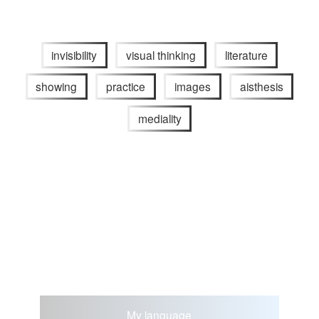
invisibility
visual thinking
literature
showing
practice
images
aisthesis
mediality
My language