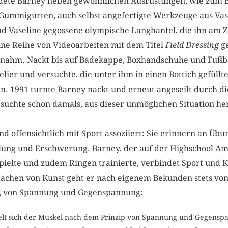
dete Barney neben gewöhnlichen Ausrüstungen, wie zum B
Gummigurten, auch selbst angefertigte Werkzeuge aus Vase
d Vaseline gegossene olympische Langhantel, die ihn am Z
ine Reihe von Videoarbeiten mit dem Titel
Field Dressing
ge
ahm. Nackt bis auf Badekappe, Boxhandschuhe und Fußbal
lier und versuchte, die unter ihm in einen Bottich gefüllte
n. 1991 turnte Barney nackt und erneut angeseilt durch d
suchte schon damals, aus dieser unmöglichen Situation he
d offensichtlich mit Sport assoziiert: Sie erinnern an Übun
lung und Erschwerung. Barney, der auf der Highschool Ame
pielte und zudem Ringen trainierte, verbindet Sport und Ku
Machen von Kunst geht er nach eigenem Bekunden stets 
us, von Spannung und Gegenspannung:
elt sich der Muskel nach dem Prinzip von Spannung und Gegensp