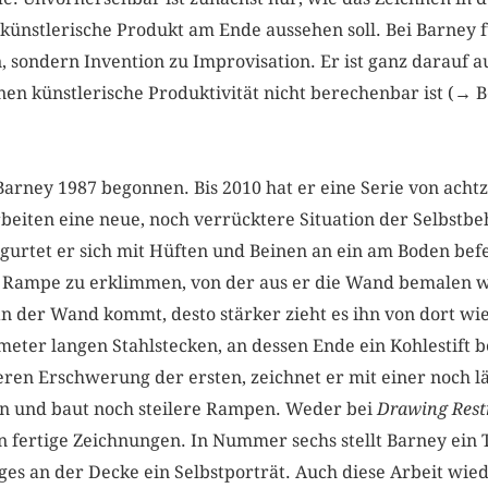
künstlerische Produkt am Ende aussehen soll. Bei Barney f
, sondern Invention zu Improvisation. Er ist ganz darauf a
en künstlerische Produktivität nicht berechenbar ist (→ B
Barney 1987 begonnen. Bis 2010 hat er eine Serie von acht
rbeiten eine neue, noch verrücktere Situation der Selbstbe
gurtet er sich mit Hüften und Beinen an ein am Boden befes
e Rampe zu erklimmen, von der aus er die Wand bemalen wi
 der Wand kommt, desto stärker zieht es ihn von dort wi
meter langen Stahlstecken, an dessen Ende ein Kohlestift be
eren Erschwerung der ersten, zeichnet er mit einer noch l
an und baut noch steilere Rampen. Weder bei
Drawing Rest
n fertige Zeichnungen. In Nummer sechs stellt Barney ein
ges an der Decke ein Selbstporträt. Auch diese Arbeit wied