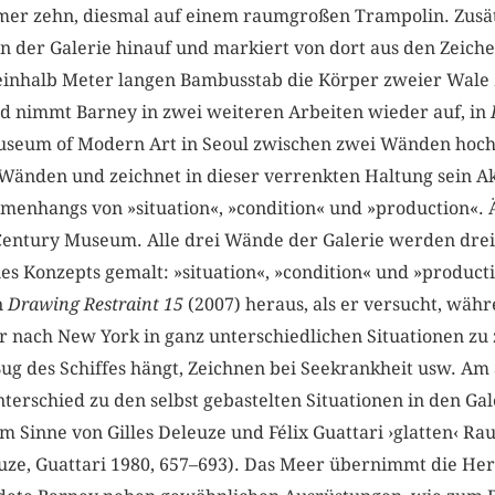
er zehn, diesmal auf einem raumgroßen Trampolin. Zusät
en der Galerie hinauf und markiert von dort aus den Zeich
inhalb Meter langen Bambusstab die Körper zweier Wale 
nd nimmt Barney in zwei weiteren Arbeiten wieder auf, in
 Museum of Modern Art in Seoul zwischen zwei Wänden hoch
Wänden und zeichnet in dieser verrenkten Haltung sein A
menhangs von »situation«, »condition« und »production«. Ä
Century Museum. Alle drei Wände der Galerie werden dre
es Konzepts gemalt: »situation«, »condition« und »produc
n
Drawing Restraint 15
(2007) heraus, als er versucht, wäh
r nach New York in ganz unterschiedlichen Situationen zu
ug des Schiffes hängt, Zeichnen bei Seekrankheit usw. A
erschied zu den selbst gebastelten Situationen in den Gale
 Sinne von Gilles Deleuze und Félix Guattari ›glatten‹ Ra
ze, Guattari 1980, 657–693). Das Meer übernimmt die Hers