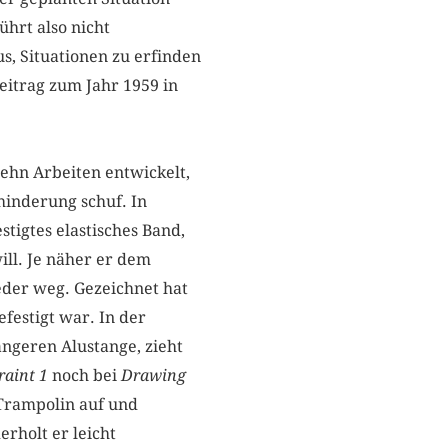
ührt also nicht
us, Situationen zu erfinden
eitrag zum Jahr 1959 in
zehn Arbeiten entwickelt,
hinderung schuf. In
tigtes elastisches Band,
ll. Je näher er dem
eder weg. Gezeichnet hat
festigt war. In der
ängeren Alustange, zieht
raint 1
noch bei
Drawing
 Trampolin auf und
erholt er leicht