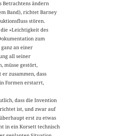
es Betrachtens ändern
em Band), richtet Barney
uktionsfluss stören.
ie »Leichtigkeit des
e Dokumentation zum
 ganz an einer
ng all seiner
, müsse gestört,
t er zusammen, dass
in Formen erstarrt,
lich, dass die Invention
chtet ist, und zwar auf
überhaupt erst zu etwas
t in ein Korsett technisch
er geplanten Situation