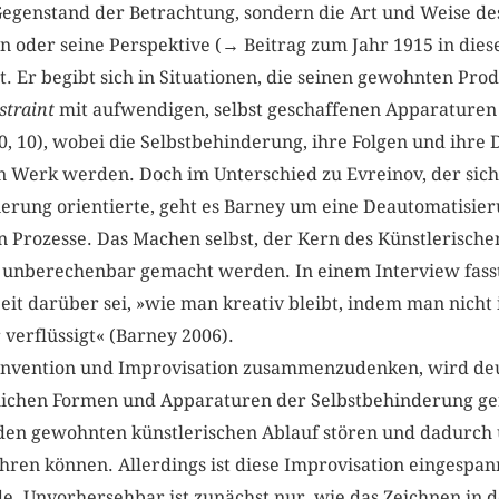
 Gegenstand der Betrachtung, sondern die Art und Weise d
on oder seine Perspektive (→ Beitrag zum Jahr 1915 in dies
st. Er begibt sich in Situationen, die seinen gewohnten Prod
straint
mit aufwendigen, selbst geschaffenen Apparaturen d
0, 10), wobei die Selbstbehinderung, ihre Folgen und ihr
en Werk werden. Doch im Unterschied zu Evreinov, der sich
erung orientierte, geht es Barney um eine Deautomatisieru
n Prozesse. Das Machen selbst, der Kern des Künstlerischen
 unberechenbar gemacht werden. In einem Interview fass
eit darüber sei, »wie man kreativ bleibt, indem man nicht 
 verflüssigt« (Barney 2006).
Invention und Improvisation zusammenzudenken, wird deut
lichen Formen und Apparaturen der Selbstbehinderung geri
den gewohnten künstlerischen Ablauf stören und dadurch 
hren können. Allerdings ist diese Improvisation eingespann
. Unvorhersehbar ist zunächst nur, wie das Zeichnen in d