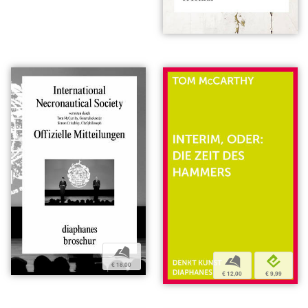
b
b
e
€ 18,00
€ 12,00
€ 9,99