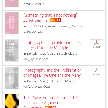
of the Hammer
“Something that is not nothing”.
Zurich seminar
ABO
In: Tom McCarthy,
Recessional—Or, the Time
of the Hammer
Photographie et prolifération des
p
images. L’Un et le Multiple
€ 14,95
In: Donatien Grau (ed.), Christoph Wiesner
(ed.),
Après la crise
Photography and the Proliferation
p
of Images. The One and the Many
€ 14,95
In: Donatien Grau (ed.), Christoph Wiesner
(ed.),
After the Crisis
Toke My Asymptote – oder: die
ekstatische Agonie des
Erscheinens
ABO