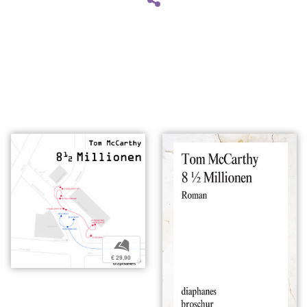
b
€ 29,90