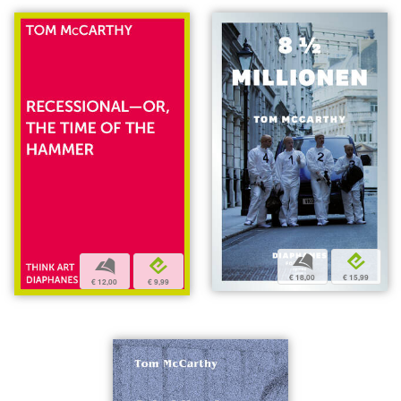
b
e
b
e
€ 18,00
€ 15,99
€ 12,00
€ 9,99