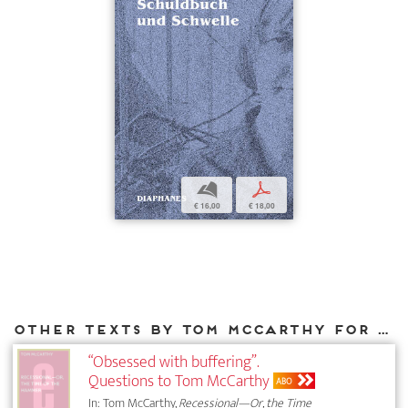
b
p
€ 16,00
€ 18,00
Other texts by Tom McCarthy for DIAPHANES
“Obsessed with buffering”.
Questions to Tom McCarthy
ABO
In: Tom McCarthy,
Recessional—Or, the Time