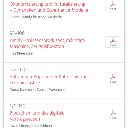
Ökonomisierung und Kulturalisierung
p
– Dynamiken und Governance-Modelle
€ 9,95
Simon Grand, Christoph Weckerle
93–106
Archiv – Wissensproduzent, mächtige
p
Maschine, Zeugnisfunktion
€ 9,95
Ines Kleesattel
107–120
Subversion. Pop von der Kultur- bis zur
p
Datenindustrie
€ 9,95
Donat Kaufmann, Daniela Weinmann
121–130
Blockchain und das digitale
p
Vertragswesen
€ 7,95
David Simon, Ruedi Widmer