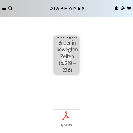
Diaphanes
Die
Bewertung
bewegter
Bilder in
bewegten
Zeiten
(p. 219 –
236)
p
€ 9,95