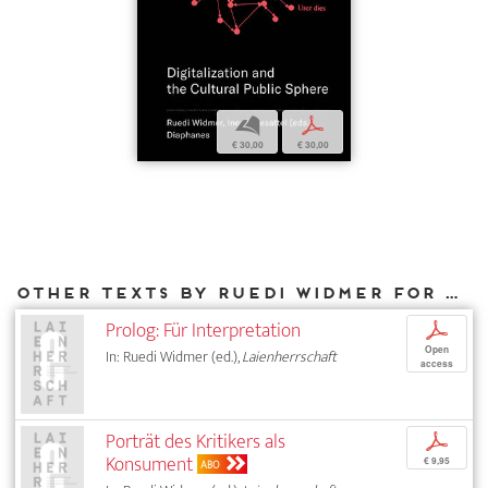
b
p
€ 30,00
€ 30,00
Other texts by Ruedi Widmer for DIAPHANES
Prolog: Für Interpretation
p
Open
In: Ruedi Widmer (ed.),
Laienherrschaft
access
Porträt des Kritikers als
p
Konsument
€ 9,95
ABO