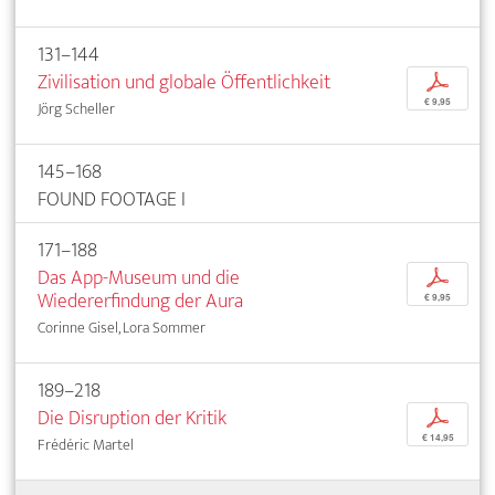
131–144
Zivilisation und globale Öffentlichkeit
p
€ 9,95
Jörg Scheller
145–168
FOUND FOOTAGE I
171–188
Das App-Museum und die
p
Wiedererfindung der Aura
€ 9,95
Corinne Gisel, Lora Sommer
189–218
Die Disruption der Kritik
p
€ 14,95
Frédéric Martel