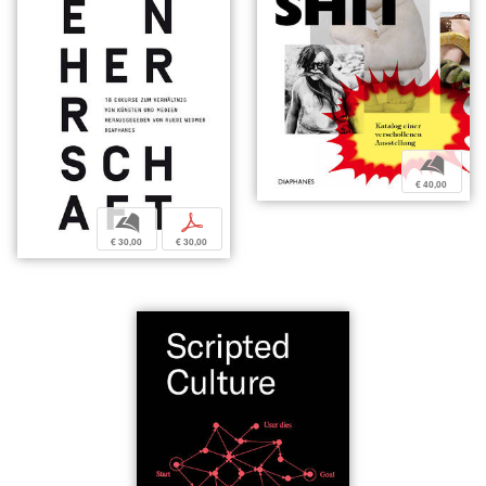
b
€ 40,00
b
p
€ 30,00
€ 30,00