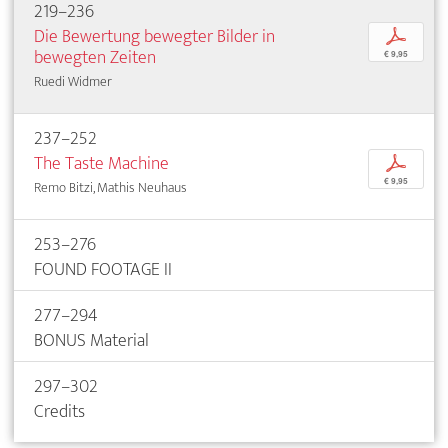
219–236
Die Bewertung bewegter Bilder in
p
bewegten Zeiten
€ 9,95
Ruedi Widmer
237–252
The Taste Machine
p
€ 9,95
Remo Bitzi, Mathis Neuhaus
253–276
FOUND FOOTAGE II
277–294
BONUS Material
297–302
Credits