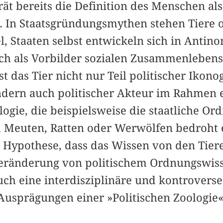
rät bereits die Definition des Menschen als
‹. In Staatsgründungsmythen stehen Tiere of
, Staaten selbst entwickeln sich in Antin
ich als Vorbilder sozialen Zusammenlebens
ist das Tier nicht nur Teil politischer Ikon
ndern auch politischer Akteur im Rahmen 
ogie, die beispielsweise die staatliche O
 Meuten, Ratten oder Werwölfen bedroht e
Hypothese, dass das Wissen von den Tier
ränderung von politischem Ordnungswisse
 Buch eine interdisziplinäre und kontrovers
Ausprägungen einer »Politischen Zoologie«