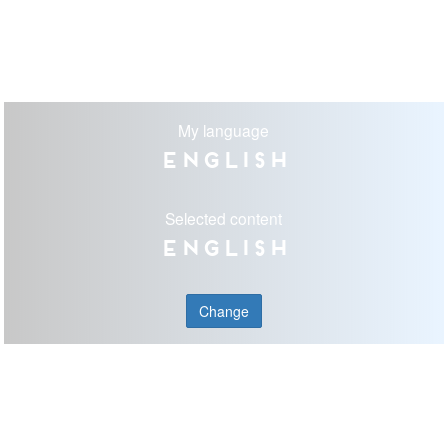
My language
English
Selected content
English
Change