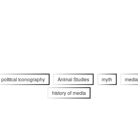
political iconography
Animal Studies
myth
media
history of media