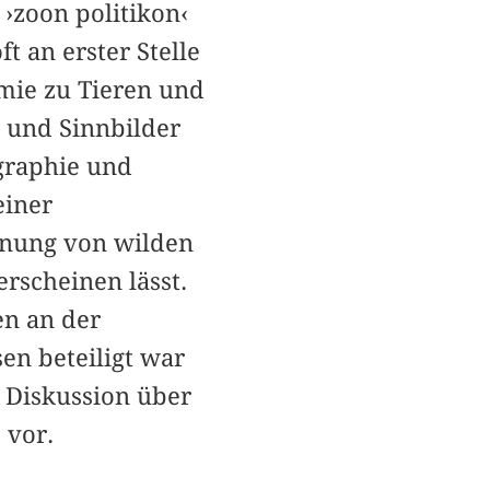
 ›zoon politikon‹
t an erster Stelle
omie zu Tieren und
 und Sinnbilder
ographie und
einer
rdnung von wilden
rscheinen lässt.
en an der
n beteiligt war
e Diskussion über
 vor.