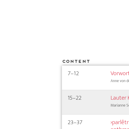
Content
7–12
Vorwor
Anne von de
15–22
Lauter 
Marianne S
23–37
›parlêt