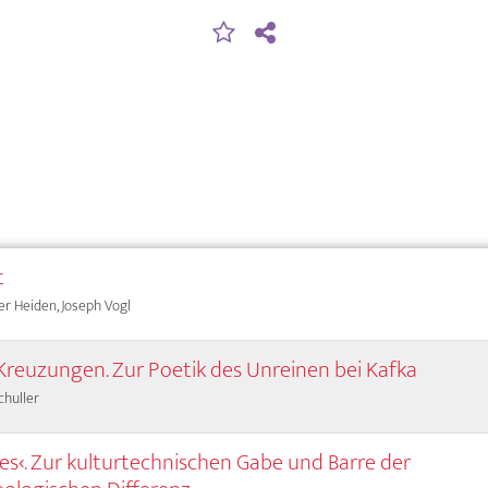
t
r Heiden, Joseph Vogl
Kreuzungen. Zur Poetik des Unreinen bei Kafka
chuller
res‹. Zur kulturtechnischen Gabe und Barre der