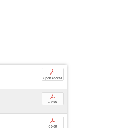
p
Open access
p
€ 7,95
p
€ 9,95