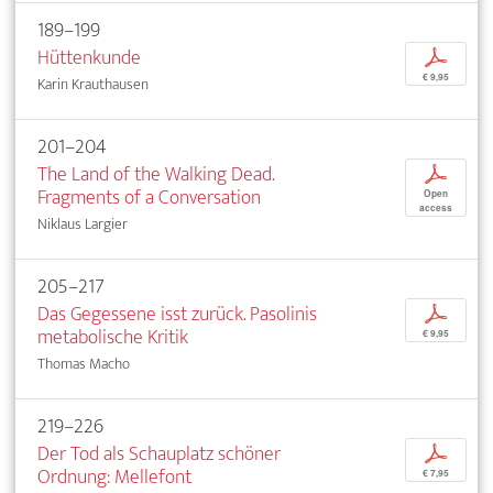
189–199
Hüttenkunde
p
€ 9,95
Karin Krauthausen
201–204
The Land of the Walking Dead.
p
Fragments of a Conversation
Open
access
Niklaus Largier
205–217
Das Gegessene isst zurück. Pasolinis
p
metabolische Kritik
€ 9,95
Thomas Macho
219–226
Der Tod als Schauplatz schöner
p
Ordnung: Mellefont
€ 7,95