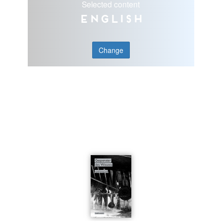
Selected content
English
Change