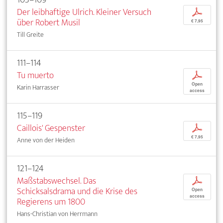
Der leibhaftige Ulrich. Kleiner Versuch
p
über Robert Musil
€ 7,95
Till Greite
111–114
Tu muerto
p
Open
Karin Harrasser
access
115–119
Caillois' Gespenster
p
€ 7,95
Anne von der Heiden
121–124
Maßstabswechsel. Das
p
Schicksalsdrama und die Krise des
Open
access
Regierens um 1800
Hans-Christian von Herrmann