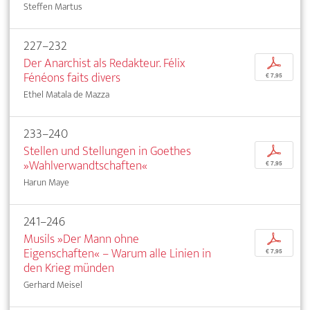
Steffen Martus
227–232
Der Anarchist als Redakteur. Félix
p
Fénéons faits divers
€ 7,95
Ethel Matala de Mazza
233–240
Stellen und Stellungen in Goethes
p
»Wahlverwandtschaften«
€ 7,95
Harun Maye
241–246
Musils »Der Mann ohne
p
Eigenschaften« – Warum alle Linien in
€ 7,95
den Krieg münden
Gerhard Meisel