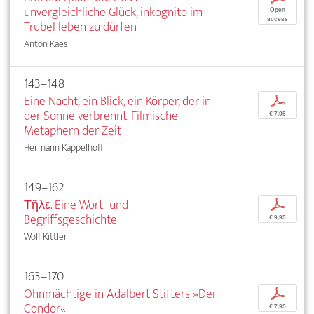
unvergleichliche Glück, inkognito im
Open
access
Trubel leben zu dürfen
Anton Kaes
143–148
Eine Nacht, ein Blick, ein Körper, der in
p
der Sonne verbrennt. Filmische
€ 7,95
Metaphern der Zeit
Hermann Kappelhoff
149–162
Τῆλε. Eine Wort- und
p
Begriffsgeschichte
€ 9,95
Wolf Kittler
163–170
Ohnmächtige in Adalbert Stifters »Der
p
Condor«
€ 7,95