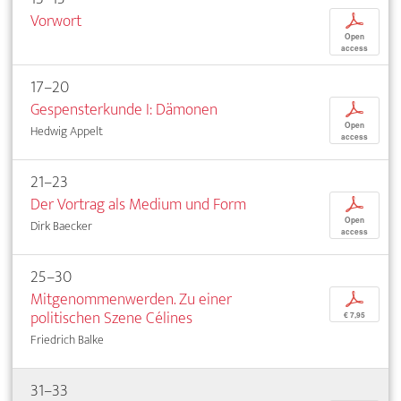
Vorwort
p
Open
access
17–20
Gespensterkunde I: Dämonen
p
Open
Hedwig Appelt
access
21–23
Der Vortrag als Medium und Form
p
Open
Dirk Baecker
access
25–30
Mitgenommenwerden. Zu einer
p
politischen Szene Célines
€ 7,95
Friedrich Balke
31–33