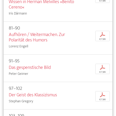
Wissen in Herman Melvilles »Benito
€ 7,95
Cereno«
Iris Därmann
81–90
Aufhören / Weitermachen. Zur
p
Polarität des Humors
€ 7,95
Lorenz Engell
91–95
Das gespenstische Bild
p
€ 7,95
Peter Geimer
97–102
Der Geist des Klassizismus
p
€ 7,95
Stephan Gregory
103–109