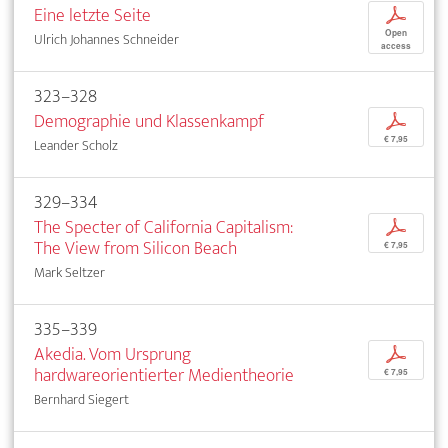
Eine letzte Seite
p
Open
Ulrich Johannes Schneider
access
323–328
Demographie und Klassenkampf
p
€ 7,95
Leander Scholz
329–334
The Specter of California Capitalism:
p
The View from Silicon Beach
€ 7,95
Mark Seltzer
335–339
Akedia. Vom Ursprung
p
hardwareorientierter Medientheorie
€ 7,95
Bernhard Siegert