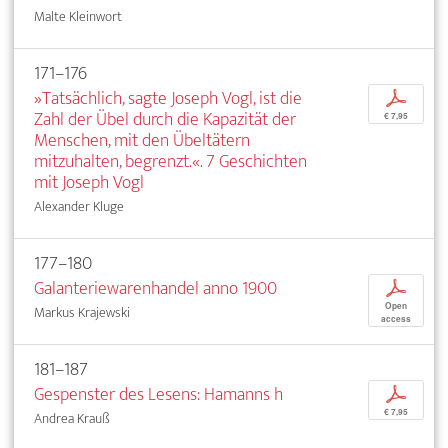
Malte Kleinwort
171–176
»Tatsächlich, sagte Joseph Vogl, ist die
p
Zahl der Übel durch die Kapazität der
€ 7,95
Menschen, mit den Übeltätern
mitzuhalten, begrenzt.«. 7 Geschichten
mit Joseph Vogl
Alexander Kluge
177–180
Galanteriewarenhandel anno 1900
p
Open
Markus Krajewski
access
181–187
Gespenster des Lesens: Hamanns h
p
€ 7,95
Andrea Krauß