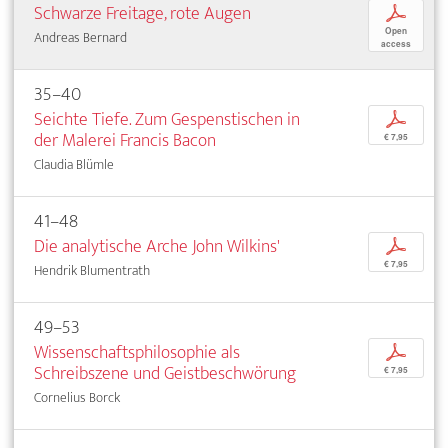
Schwarze Freitage, rote Augen
p
Open
Andreas Bernard
access
35–40
Seichte Tiefe. Zum Gespenstischen in
p
der Malerei Francis Bacon
€ 7,95
Claudia Blümle
41–48
Die analytische Arche John Wilkins'
p
€ 7,95
Hendrik Blumentrath
49–53
Wissenschaftsphilosophie als
p
Schreibszene und Geistbeschwörung
€ 7,95
Cornelius Borck