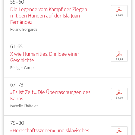
55–60
Die Legende vom Kampf der Ziegen
p
mit den Hunden auf der Isla Juan
€ 7,95
Fernández
Roland Borgards
61–65
X wie Humanities. Die Idee einer
p
Geschichte
€ 7,95
Rüdiger Campe
67–73
»Es ist Zeit«. Die Überraschungen des
p
Kairos
€ 7,95
Isabelle Châtelet
75–80
»Herrschaftsszenen« und sklavisches
p