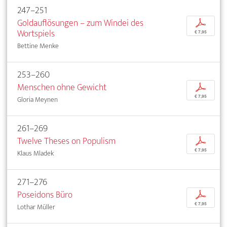
247–251
Goldauflösungen – zum Windei des
p
Wortspiels
€ 7,95
Bettine Menke
253–260
Menschen ohne Gewicht
p
€ 7,95
Gloria Meynen
261–269
Twelve Theses on Populism
p
€ 7,95
Klaus Mladek
271–276
Poseidons Büro
p
€ 7,95
Lothar Müller