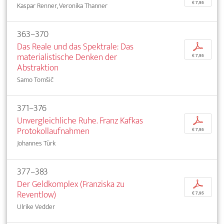
€ 7,95
Kaspar Renner, Veronika Thanner
363–370
Das Reale und das Spektrale: Das
p
materialistische Denken der
€ 7,95
Abstraktion
Samo Tomšič
371–376
Unvergleichliche Ruhe. Franz Kafkas
p
Protokollaufnahmen
€ 7,95
Johannes Türk
377–383
Der Geldkomplex (Franziska zu
p
Reventlow)
€ 7,95
Ulrike Vedder