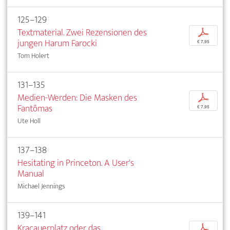
125–129
Textmaterial. Zwei Rezensionen des
p
jungen Harum Farocki
€ 7,95
Tom Holert
131–135
Medien-Werden: Die Masken des
p
Fantômas
€ 7,95
Ute Holl
137–138
Hesitating in Princeton. A User's
Manual
Michael Jennings
139–141
Kracauerplatz oder das
p