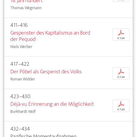
19. Jahrhundert
Thomas Wegmann
411–416
Gespenster des Kapitalismus an Bord
p
der Pequod
€ 7,95
Niels Werber
417–422
Der Pöbel als Gespenst des Volks
p
€ 7,95
Roman Widder
423–430
Déjà-vu. Erinnerung an die Möglichkeit
p
€ 7,95
Burkhardt Wolf
432–434
Pazifische Momentaufnahmen