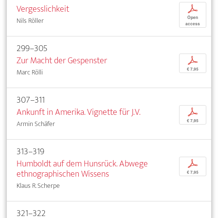
Vergesslichkeit
p
Open
Nils Röller
access
299–305
Zur Macht der Gespenster
p
€ 7,95
Marc Rölli
307–311
Ankunft in Amerika. Vignette für J.V.
p
€ 7,95
Armin Schäfer
313–319
Humboldt auf dem Hunsrück. Abwege
p
ethnographischen Wissens
€ 7,95
Klaus R. Scherpe
321–322