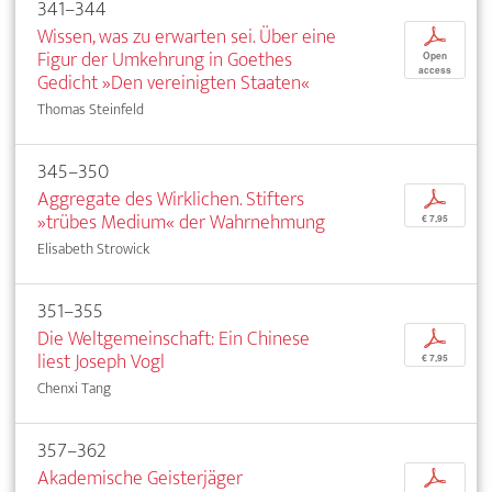
341–344
Wissen, was zu erwarten sei. Über eine
p
Figur der Umkehrung in Goethes
Open
access
Gedicht »Den vereinigten Staaten«
Thomas Steinfeld
345–350
Aggregate des Wirklichen. Stifters
p
»trübes Medium« der Wahrnehmung
€ 7,95
Elisabeth Strowick
351–355
Die Weltgemeinschaft: Ein Chinese
p
liest Joseph Vogl
€ 7,95
Chenxi Tang
357–362
Akademische Geisterjäger
p