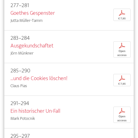
277–281
Goethes Gespenster
p
€ 7,95
Jutta Müller-Tamm
283–284
Ausgekundschaftet
p
Open
Jörn Münkner
access
285–290
...und die Cookies löschen!
p
€ 7,95
Claus Pias
291–294
Ein historischer Un-Fall
p
Open
Mark Potocnik
access
295–297