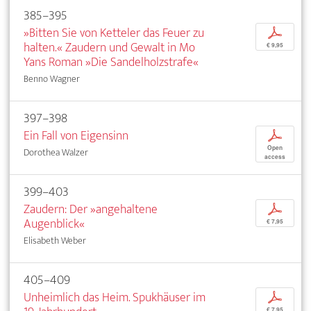
385–395
»Bitten Sie von Ketteler das Feuer zu
p
halten.« Zaudern und Gewalt in Mo
€ 9,95
Yans Roman »Die Sandelholzstrafe«
Benno Wagner
397–398
Ein Fall von Eigensinn
p
Open
Dorothea Walzer
access
399–403
Zaudern: Der »angehaltene
p
Augenblick«
€ 7,95
Elisabeth Weber
405–409
Unheimlich das Heim. Spukhäuser im
p
€ 7,95