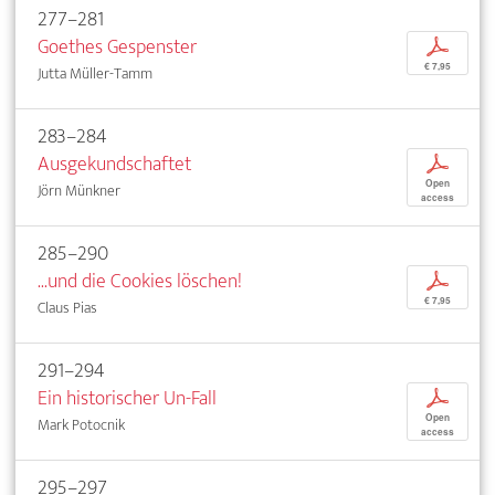
277–281
Goethes Gespenster
p
€ 7,95
Jutta Müller-Tamm
283–284
Ausgekundschaftet
p
Open
Jörn Münkner
access
285–290
...und die Cookies löschen!
p
€ 7,95
Claus Pias
291–294
Ein historischer Un-Fall
p
Open
Mark Potocnik
access
295–297