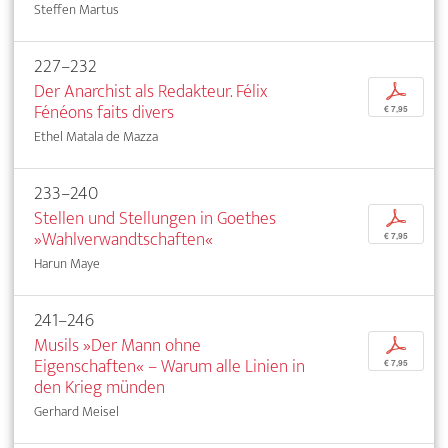
Steffen Martus
227–232
Der Anarchist als Redakteur. Félix
p
Fénéons faits divers
€ 7,95
Ethel Matala de Mazza
233–240
Stellen und Stellungen in Goethes
p
»Wahlverwandtschaften«
€ 7,95
Harun Maye
241–246
Musils »Der Mann ohne
p
Eigenschaften« – Warum alle Linien in
€ 7,95
den Krieg münden
Gerhard Meisel