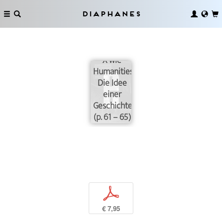
Diaphanes
X wie
Humanities.
Die Idee
einer
Geschichte
(p. 61 – 65)
p
€ 7,95