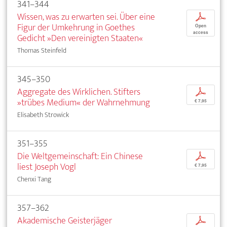
341–344
Wissen, was zu erwarten sei. Über eine
p
Figur der Umkehrung in Goethes
Open
access
Gedicht »Den vereinigten Staaten«
Thomas Steinfeld
345–350
Aggregate des Wirklichen. Stifters
p
»trübes Medium« der Wahrnehmung
€ 7,95
Elisabeth Strowick
351–355
Die Weltgemeinschaft: Ein Chinese
p
liest Joseph Vogl
€ 7,95
Chenxi Tang
357–362
Akademische Geisterjäger
p