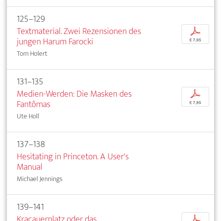
125–129
Textmaterial. Zwei Rezensionen des
p
jungen Harum Farocki
€ 7,95
Tom Holert
131–135
Medien-Werden: Die Masken des
p
Fantômas
€ 7,95
Ute Holl
137–138
Hesitating in Princeton. A User's
Manual
Michael Jennings
139–141
Kracauerplatz oder das
p