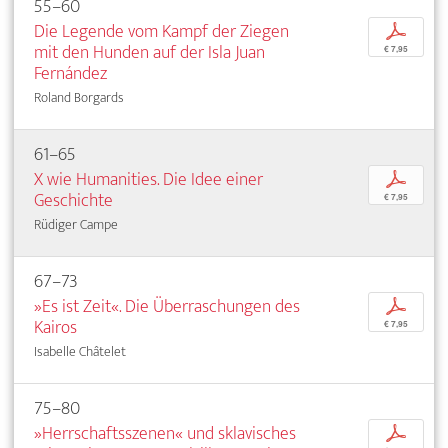
55–60
Die Legende vom Kampf der Ziegen
p
mit den Hunden auf der Isla Juan
€ 7,95
Fernández
Roland Borgards
61–65
X wie Humanities. Die Idee einer
p
Geschichte
€ 7,95
Rüdiger Campe
67–73
»Es ist Zeit«. Die Überraschungen des
p
Kairos
€ 7,95
Isabelle Châtelet
75–80
»Herrschaftsszenen« und sklavisches
p