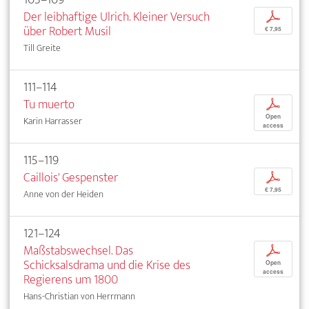
Der leibhaftige Ulrich. Kleiner Versuch
p
über Robert Musil
€ 7,95
Till Greite
111–114
Tu muerto
p
Open
Karin Harrasser
access
115–119
Caillois' Gespenster
p
€ 7,95
Anne von der Heiden
121–124
Maßstabswechsel. Das
p
Schicksalsdrama und die Krise des
Open
access
Regierens um 1800
Hans-Christian von Herrmann