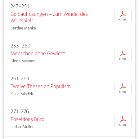
247–251
Goldauflösungen – zum Windei des
p
Wortspiels
€ 7,95
Bettine Menke
253–260
Menschen ohne Gewicht
p
€ 7,95
Gloria Meynen
261–269
Twelve Theses on Populism
p
€ 7,95
Klaus Mladek
271–276
Poseidons Büro
p
€ 7,95
Lothar Müller