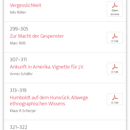
Vergesslichkeit
p
Open
Nils Röller
access
299–305
Zur Macht der Gespenster
p
€ 7,95
Marc Rölli
307–311
Ankunft in Amerika. Vignette für J.V.
p
€ 7,95
Armin Schäfer
313–319
Humboldt auf dem Hunsrück. Abwege
p
ethnographischen Wissens
€ 7,95
Klaus R. Scherpe
321–322