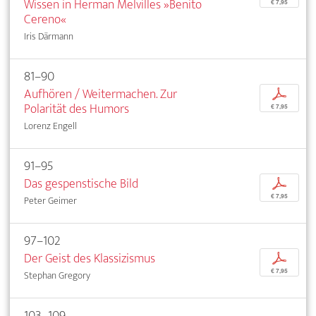
Wissen in Herman Melvilles »Benito
€ 7,95
Cereno«
Iris Därmann
81–90
Aufhören / Weitermachen. Zur
p
Polarität des Humors
€ 7,95
Lorenz Engell
91–95
Das gespenstische Bild
p
€ 7,95
Peter Geimer
97–102
Der Geist des Klassizismus
p
€ 7,95
Stephan Gregory
103–109