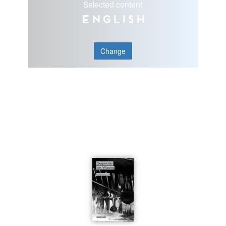
Selected content
English
Change