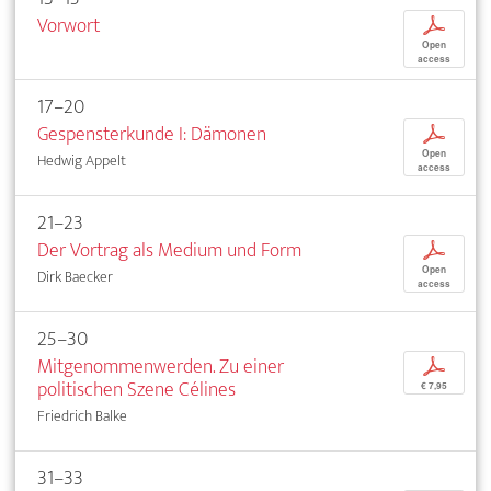
Vorwort
p
Open
access
17–20
Gespensterkunde I: Dämonen
p
Open
Hedwig Appelt
access
21–23
Der Vortrag als Medium und Form
p
Open
Dirk Baecker
access
25–30
Mitgenommenwerden. Zu einer
p
politischen Szene Célines
€ 7,95
Friedrich Balke
31–33