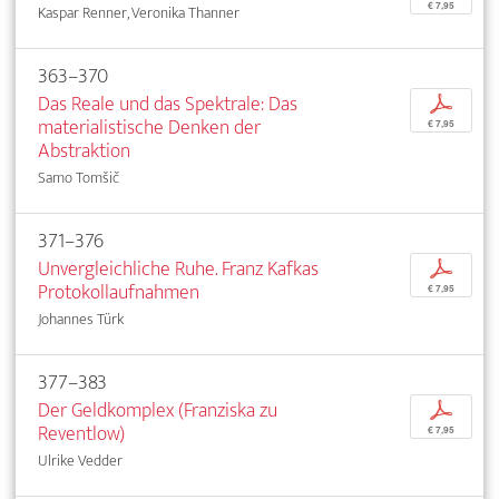
€ 7,95
Kaspar Renner, Veronika Thanner
363–370
Das Reale und das Spektrale: Das
p
materialistische Denken der
€ 7,95
Abstraktion
Samo Tomšič
371–376
Unvergleichliche Ruhe. Franz Kafkas
p
Protokollaufnahmen
€ 7,95
Johannes Türk
377–383
Der Geldkomplex (Franziska zu
p
Reventlow)
€ 7,95
Ulrike Vedder