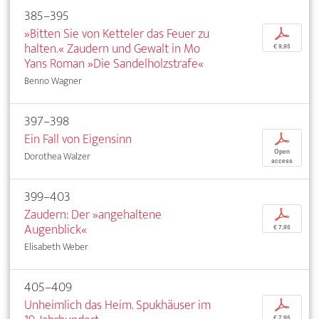
385–395
»Bitten Sie von Ketteler das Feuer zu
p
halten.« Zaudern und Gewalt in Mo
€ 9,95
Yans Roman »Die Sandelholzstrafe«
Benno Wagner
397–398
Ein Fall von Eigensinn
p
Open
Dorothea Walzer
access
399–403
Zaudern: Der »angehaltene
p
Augenblick«
€ 7,95
Elisabeth Weber
405–409
Unheimlich das Heim. Spukhäuser im
p
€ 7,95