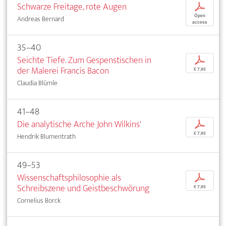
Schwarze Freitage, rote Augen
p
Open
Andreas Bernard
access
35–40
Seichte Tiefe. Zum Gespenstischen in
p
der Malerei Francis Bacon
€ 7,95
Claudia Blümle
41–48
Die analytische Arche John Wilkins'
p
€ 7,95
Hendrik Blumentrath
49–53
Wissenschaftsphilosophie als
p
Schreibszene und Geistbeschwörung
€ 7,95
Cornelius Borck