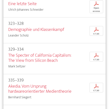
Eine letzte Seite
p
Open
Ulrich Johannes Schneider
access
323–328
Demographie und Klassenkampf
p
€ 7,95
Leander Scholz
329–334
The Specter of California Capitalism:
p
The View from Silicon Beach
€ 7,95
Mark Seltzer
335–339
Akedia. Vom Ursprung
p
hardwareorientierter Medientheorie
€ 7,95
Bernhard Siegert