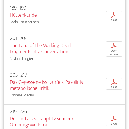
189–199
Hüttenkunde
p
€ 9,95
Karin Krauthausen
201–204
The Land of the Walking Dead.
p
Fragments of a Conversation
Open
access
Niklaus Largier
205–217
Das Gegessene isst zurück. Pasolinis
p
metabolische Kritik
€ 9,95
Thomas Macho
219–226
Der Tod als Schauplatz schöner
p
Ordnung: Mellefont
€ 7,95