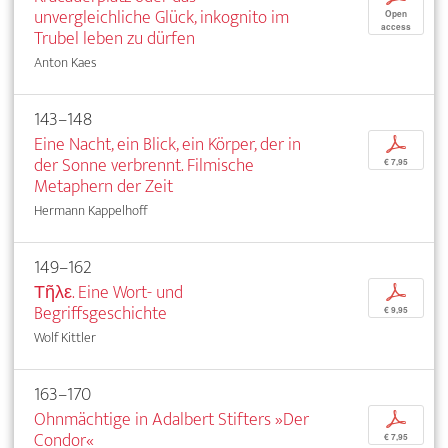
unvergleichliche Glück, inkognito im
Open
access
Trubel leben zu dürfen
Anton Kaes
143–148
Eine Nacht, ein Blick, ein Körper, der in
p
der Sonne verbrennt. Filmische
€ 7,95
Metaphern der Zeit
Hermann Kappelhoff
149–162
Τῆλε. Eine Wort- und
p
Begriffsgeschichte
€ 9,95
Wolf Kittler
163–170
Ohnmächtige in Adalbert Stifters »Der
p
Condor«
€ 7,95