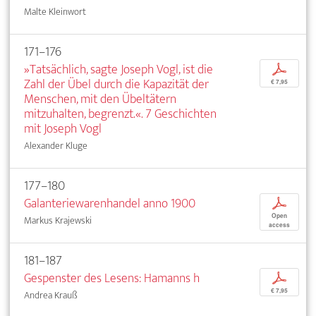
Malte Kleinwort
171–176
»Tatsächlich, sagte Joseph Vogl, ist die
p
Zahl der Übel durch die Kapazität der
€ 7,95
Menschen, mit den Übeltätern
mitzuhalten, begrenzt.«. 7 Geschichten
mit Joseph Vogl
Alexander Kluge
177–180
Galanteriewarenhandel anno 1900
p
Open
Markus Krajewski
access
181–187
Gespenster des Lesens: Hamanns h
p
€ 7,95
Andrea Krauß