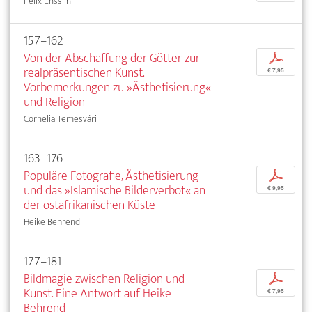
Felix Ensslin
157–162
Von der Abschaffung der Götter zur
p
realpräsentischen Kunst.
€ 7,95
Vorbemerkungen zu »Ästhetisierung«
und Religion
Cornelia Temesvári
163–176
Populäre Fotografie, Ästhetisierung
p
und das »Islamische Bilderverbot« an
€ 9,95
der ostafrikanischen Küste
Heike Behrend
177–181
Bildmagie zwischen Religion und
p
Kunst. Eine Antwort auf Heike
€ 7,95
Behrend