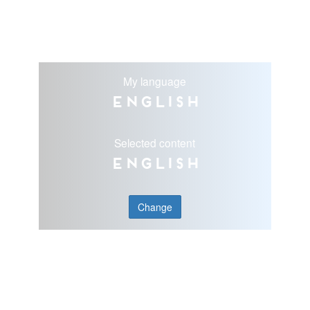
My language
English
Selected content
English
Change