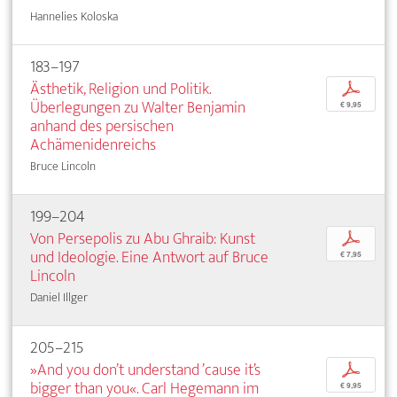
Hannelies Koloska
183–197
Ästhetik, Religion und Politik.
p
Überlegungen zu Walter Benjamin
€ 9,95
anhand des persischen
Achämenidenreichs
Bruce Lincoln
199–204
Von Persepolis zu Abu Ghraib: Kunst
p
und Ideologie. Eine Antwort auf Bruce
€ 7,95
Lincoln
Daniel Illger
205–215
»And you don’t understand ’cause it’s
p
bigger than you«. Carl Hegemann im
€ 9,95