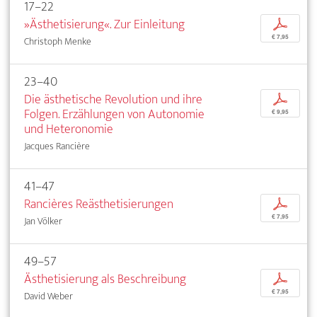
17–22
»Ästhetisierung«. Zur Einleitung
p
€ 7,95
Christoph Menke
23–40
Die ästhetische Revolution und ihre
p
Folgen. Erzählungen von Autonomie
€ 9,95
und Heteronomie
Jacques Rancière
41–47
Rancières Reästhetisierungen
p
€ 7,95
Jan Völker
49–57
Ästhetisierung als Beschreibung
p
€ 7,95
David Weber