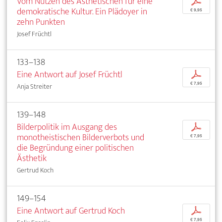
Vom Nutzen des Ästhetischen für eine
p
demokratische Kultur. Ein Plädoyer in
€ 9,95
zehn Punkten
Josef Früchtl
133–138
Eine Antwort auf Josef Früchtl
p
€ 7,95
Anja Streiter
139–148
Bilderpolitik im Ausgang des
p
monotheistischen Bilderverbots und
€ 7,95
die Begründung einer politischen
Ästhetik
Gertrud Koch
149–154
Eine Antwort auf Gertrud Koch
p
€ 7,95