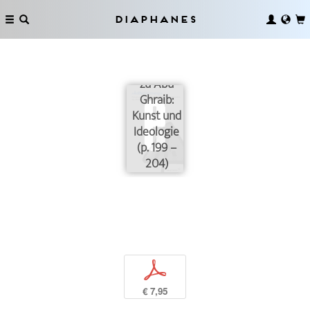
Diaphanes
Von
Persepolis
zu Abu
Ghraib:
Kunst und
Ideologie
(p. 199 –
204)
p
€ 7,95