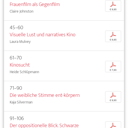
Frauenfilm als Gegenfilm
p
€ 9,95
Claire Johnston
45–60
Visuelle Lust und narratives Kino
p
€ 9,95
Laura Mulvey
61–70
Kinosucht
p
€ 7,95
Heide Schlüpmann
71–90
Die weibliche Stimme ent-körpern
p
€ 9,95
Kaja Silverman
91–106
Der oppositionelle Blick. Schwarze
p