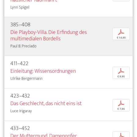
Lynn Spigel
385–408
Die Playboy-Villa. Die Erfindung des
p
multimedialen Bordells
€ 14,95
Paul B. Preciado
411–422
Einleitung: Wissensordnungen
p
€ 9,95
Ulrike Bergermann
423–432
Das Geschlecht, das nicht eins ist
p
€ 7,95
Luce Irigaray
433–452
Der Muttermund. Damenopfer
p