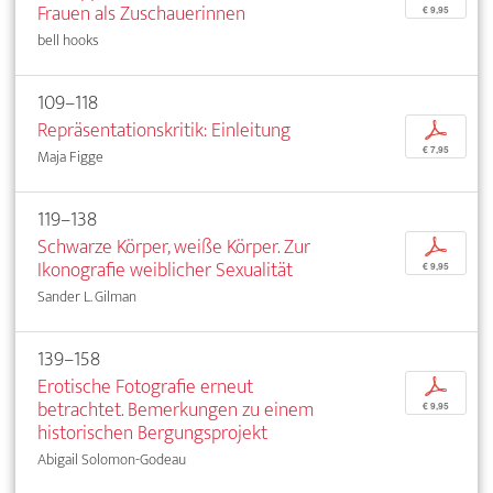
Frauen als Zuschauerinnen
€ 9,95
bell hooks
109–118
Repräsentationskritik: Einleitung
p
€ 7,95
Maja Figge
119–138
Schwarze Körper, weiße Körper. Zur
p
Ikonografie weiblicher Sexualität
€ 9,95
Sander L. Gilman
139–158
Erotische Fotografie erneut
p
betrachtet. Bemerkungen zu einem
€ 9,95
historischen Bergungsprojekt
Abigail Solomon-Godeau