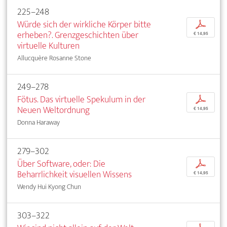
225–248
Würde sich der wirkliche Körper bitte
p
erheben?. Grenzgeschichten über
€ 14,95
virtuelle Kulturen
Allucquère Rosanne Stone
249–278
Fötus. Das virtuelle Spekulum in der
p
Neuen Weltordnung
€ 14,95
Donna Haraway
279–302
Über Software, oder: Die
p
Beharrlichkeit visuellen Wissens
€ 14,95
Wendy Hui Kyong Chun
303–322