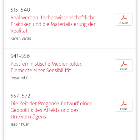
515–540
Real werden. Technowissenschaftliche
p
Praktiken und die Materialisierung der
€ 14,95
Realität
Karen Barad
541–556
Postfeministische Medienkultur.
p
Elemente einer Sensibilität
€ 9,95
Rosalind Gill
557–572
Die Zeit der Prognose. Entwurf einer
p
Geopolitik des Affekts und des
€ 9,95
Un-/Vermögens
Jasbir Puar