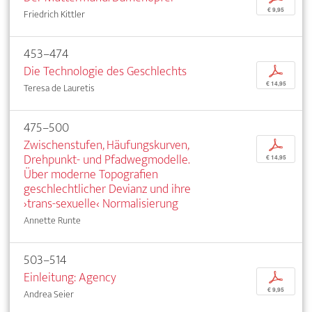
€ 9,95
Friedrich Kittler
453–474
Die Technologie des Geschlechts
p
€ 14,95
Teresa de Lauretis
475–500
Zwischenstufen, Häufungskurven,
p
Drehpunkt- und Pfadwegmodelle.
€ 14,95
Über moderne Topografien
geschlechtlicher Devianz und ihre
›trans-sexuelle‹ Normalisierung
Annette Runte
503–514
Einleitung: Agency
p
€ 9,95
Andrea Seier