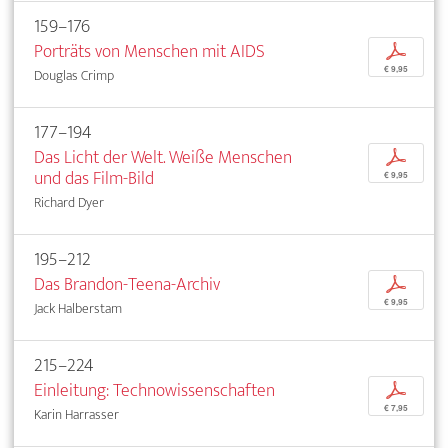
159–176
Porträts von Menschen mit AIDS
p
€ 9,95
Douglas Crimp
177–194
Das Licht der Welt. Weiße Menschen
p
und das Film-Bild
€ 9,95
Richard Dyer
195–212
Das Brandon-Teena-Archiv
p
€ 9,95
Jack Halberstam
215–224
Einleitung: Technowissenschaften
p
€ 7,95
Karin Harrasser