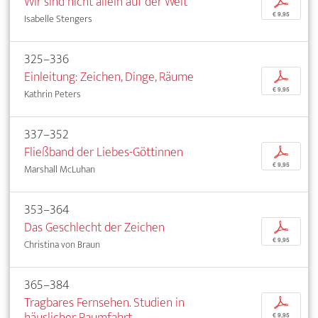
Wir sind nicht allein auf der Welt
p
€ 9,95
Isabelle Stengers
325–336
Einleitung: Zeichen, Dinge, Räume
p
€ 9,95
Kathrin Peters
337–352
Fließband der Liebes-Göttinnen
p
€ 9,95
Marshall McLuhan
353–364
Das Geschlecht der Zeichen
p
€ 9,95
Christina von Braun
365–384
Tragbares Fernsehen. Studien in
p
häuslicher Raumfahrt
€ 9,95