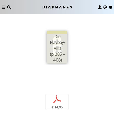
Diaphanes
Die
Playboy-
Villa
(p. 385 –
408)
p
€ 14,95