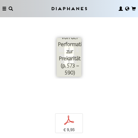
Diaphanes
Von der
Performativität
zur
Prekarität
(p. 573 –
590)
p
€ 9,95