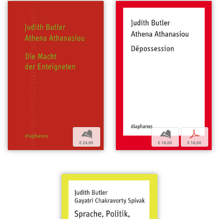
b
p
b
€ 18,00
€ 18,00
€ 24,95