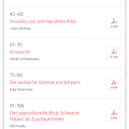
45–60
Visuelle Lust und narratives Kino
p
€ 9,95
Laura Mulvey
61–70
Kinosucht
p
€ 7,95
Heide Schlüpmann
71–90
Die weibliche Stimme ent-körpern
p
€ 9,95
Kaja Silverman
91–106
Der oppositionelle Blick. Schwarze
p
Frauen als Zuschauerinnen
€ 9,95
bell hooks