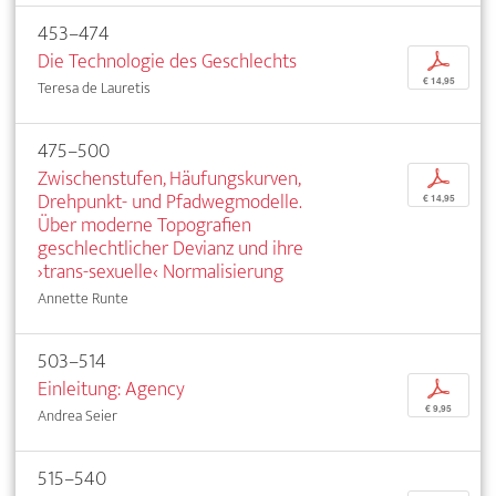
453–474
Die Technologie des Geschlechts
p
€ 14,95
Teresa de Lauretis
475–500
Zwischenstufen, Häufungskurven,
p
Drehpunkt- und Pfadwegmodelle.
€ 14,95
Über moderne Topografien
geschlechtlicher Devianz und ihre
›trans-sexuelle‹ Normalisierung
Annette Runte
503–514
Einleitung: Agency
p
€ 9,95
Andrea Seier
515–540