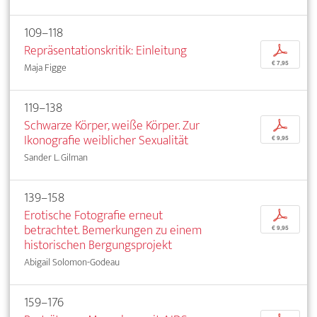
109–118
Repräsentationskritik: Einleitung
p
€ 7,95
Maja Figge
119–138
Schwarze Körper, weiße Körper. Zur
p
Ikonografie weiblicher Sexualität
€ 9,95
Sander L. Gilman
139–158
Erotische Fotografie erneut
p
betrachtet. Bemerkungen zu einem
€ 9,95
historischen Bergungsprojekt
Abigail Solomon-Godeau
159–176