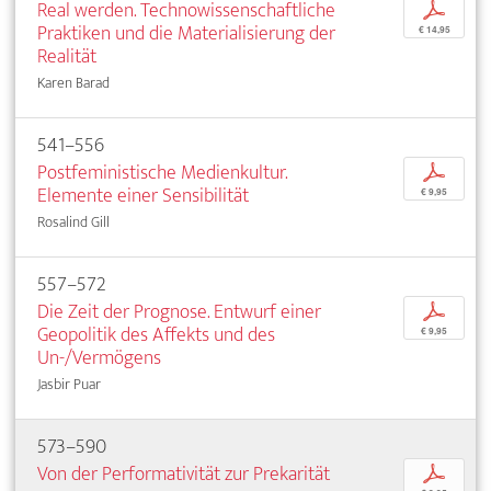
Real werden. Technowissenschaftliche
p
Praktiken und die Materialisierung der
€ 14,95
Realität
Karen Barad
541–556
Postfeministische Medienkultur.
p
Elemente einer Sensibilität
€ 9,95
Rosalind Gill
557–572
Die Zeit der Prognose. Entwurf einer
p
Geopolitik des Affekts und des
€ 9,95
Un-/Vermögens
Jasbir Puar
573–590
Von der Performativität zur Prekarität
p