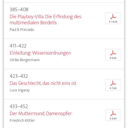
385–408
Die Playboy-Villa. Die Erfindung des
p
multimedialen Bordells
€ 14,95
Paul B. Preciado
411–422
Einleitung: Wissensordnungen
p
€ 9,95
Ulrike Bergermann
423–432
Das Geschlecht, das nicht eins ist
p
€ 7,95
Luce Irigaray
433–452
Der Muttermund. Damenopfer
p
€ 9,95
Friedrich Kittler