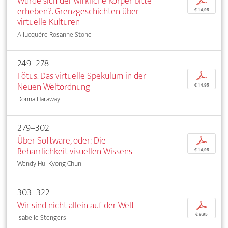
Würde sich der wirkliche Körper bitte
p
erheben?. Grenzgeschichten über
€ 14,95
virtuelle Kulturen
Allucquère Rosanne Stone
249–278
Fötus. Das virtuelle Spekulum in der
p
Neuen Weltordnung
€ 14,95
Donna Haraway
279–302
Über Software, oder: Die
p
Beharrlichkeit visuellen Wissens
€ 14,95
Wendy Hui Kyong Chun
303–322
Wir sind nicht allein auf der Welt
p
€ 9,95
Isabelle Stengers