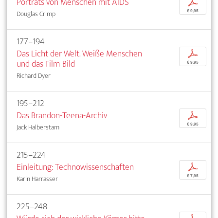
Porträts von Menschen mit AIDS
p
€ 9,95
Douglas Crimp
177–194
Das Licht der Welt. Weiße Menschen
p
und das Film-Bild
€ 9,95
Richard Dyer
195–212
Das Brandon-Teena-Archiv
p
€ 9,95
Jack Halberstam
215–224
Einleitung: Technowissenschaften
p
€ 7,95
Karin Harrasser
225–248