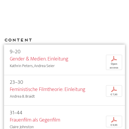
Content
9–20
Gender & Medien. Einleitung
p
Open
Kathrin Peters, Andrea Seier
access
23–30
Feministische Filmtheorie: Einleitung
p
€ 7,95
Andrea B. Braidt
31–44
Frauenfilm als Gegenfilm
p
€ 9,95
Claire Johnston