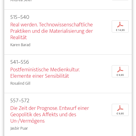
515–540
Real werden. Technowissenschaftliche
p
Praktiken und die Materialisierung der
€ 14,95
Realität
Karen Barad
541–556
Postfeministische Medienkultur.
p
Elemente einer Sensibilität
€ 9,95
Rosalind Gill
557–572
Die Zeit der Prognose. Entwurf einer
p
Geopolitik des Affekts und des
€ 9,95
Un-/Vermögens
Jasbir Puar