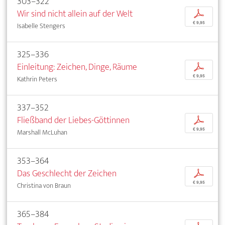
303–322
Wir sind nicht allein auf der Welt
p
€ 9,95
Isabelle Stengers
325–336
Einleitung: Zeichen, Dinge, Räume
p
€ 9,95
Kathrin Peters
337–352
Fließband der Liebes-Göttinnen
p
€ 9,95
Marshall McLuhan
353–364
Das Geschlecht der Zeichen
p
€ 9,95
Christina von Braun
365–384