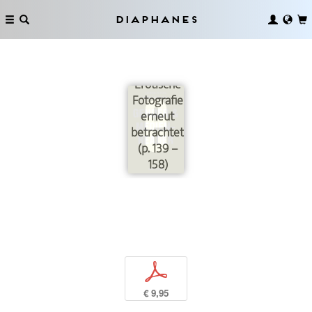
Diaphanes
Erotische
Fotografie
erneut
betrachtet
(p. 139 –
158)
p
€ 9,95