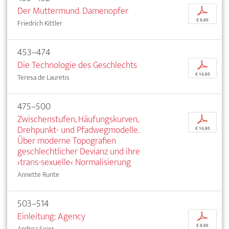
Der Muttermund. Damenopfer
p
€ 9,95
Friedrich Kittler
453–474
Die Technologie des Geschlechts
p
€ 14,95
Teresa de Lauretis
475–500
Zwischenstufen, Häufungskurven,
p
Drehpunkt- und Pfadwegmodelle.
€ 14,95
Über moderne Topografien
geschlechtlicher Devianz und ihre
›trans-sexuelle‹ Normalisierung
Annette Runte
503–514
Einleitung: Agency
p
€ 9,95
Andrea Seier