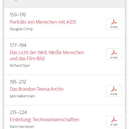
159–176
Porträts von Menschen mit AIDS
p
€ 9,95
Douglas Crimp
177–194
Das Licht der Welt. Weiße Menschen
p
und das Film-Bild
€ 9,95
Richard Dyer
195–212
Das Brandon-Teena-Archiv
p
€ 9,95
Jack Halberstam
215–224
Einleitung: Technowissenschaften
p
€ 7,95
Karin Harrasser