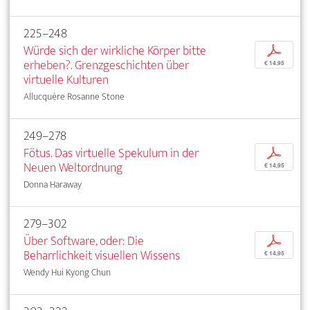
225–248
Würde sich der wirkliche Körper bitte
p
erheben?. Grenzgeschichten über
€ 14,95
virtuelle Kulturen
Allucquère Rosanne Stone
249–278
Fötus. Das virtuelle Spekulum in der
p
Neuen Weltordnung
€ 14,95
Donna Haraway
279–302
Über Software, oder: Die
p
Beharrlichkeit visuellen Wissens
€ 14,95
Wendy Hui Kyong Chun