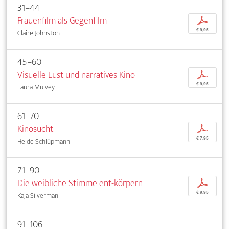
31–44
Frauenfilm als Gegenfilm
p
€ 9,95
Claire Johnston
45–60
Visuelle Lust und narratives Kino
p
€ 9,95
Laura Mulvey
61–70
Kinosucht
p
€ 7,95
Heide Schlüpmann
71–90
Die weibliche Stimme ent-körpern
p
€ 9,95
Kaja Silverman
91–106