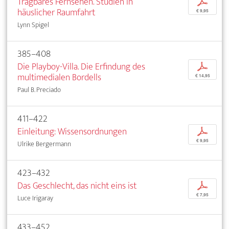
Tragbares Fernsehen. Studien in
p
häuslicher Raumfahrt
€ 9,95
Lynn Spigel
385–408
Die Playboy-Villa. Die Erfindung des
p
multimedialen Bordells
€ 14,95
Paul B. Preciado
411–422
Einleitung: Wissensordnungen
p
€ 9,95
Ulrike Bergermann
423–432
Das Geschlecht, das nicht eins ist
p
€ 7,95
Luce Irigaray
433–452