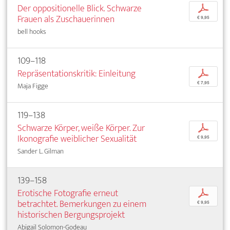
Der oppositionelle Blick. Schwarze
p
Frauen als Zuschauerinnen
€ 9,95
bell hooks
109–118
Repräsentationskritik: Einleitung
p
€ 7,95
Maja Figge
119–138
Schwarze Körper, weiße Körper. Zur
p
Ikonografie weiblicher Sexualität
€ 9,95
Sander L. Gilman
139–158
Erotische Fotografie erneut
p
betrachtet. Bemerkungen zu einem
€ 9,95
historischen Bergungsprojekt
Abigail Solomon-Godeau