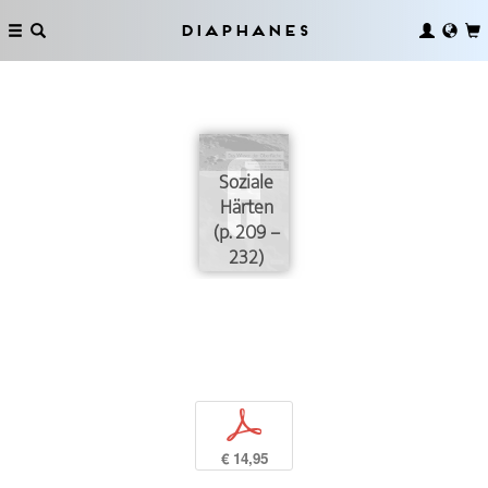
Diaphanes
Soziale
Härten
(p. 209 –
232)
p
€ 14,95