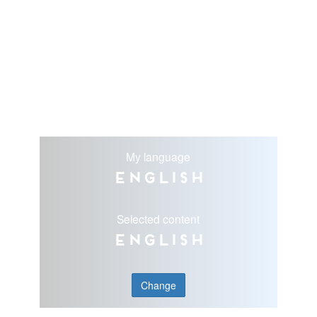
My language
English
Selected content
English
Change