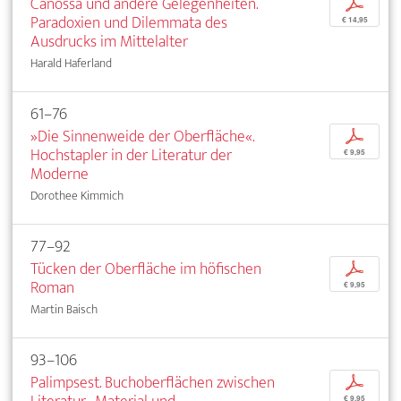
Canossa und andere Gelegenheiten.
p
Paradoxien und Dilemmata des
€ 14,95
Ausdrucks im Mittelalter
Harald Haferland
61–76
»Die Sinnenweide der Oberfläche«.
p
Hochstapler in der Literatur der
€ 9,95
Moderne
Dorothee Kimmich
77–92
Tücken der Oberfläche im höfischen
p
Roman
€ 9,95
Martin Baisch
93–106
Palimpsest. Buchoberflächen zwischen
p
€ 9,95