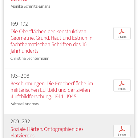
Monika Schmitz-Emans
169–192
Die Oberflächen der konstruktiven
p
Geometrie. Grund, Haut und Estrich in
€ 14,95
fachthematischen Schriften des 16.
Jahrhunderts
Christina Lechtermann
193–208
Beschirmungen. Die Erdoberfläche im
p
militärischen Luftbild und der zivilen
€ 9,95
›Luftbildforschung‹ 1914–1945
Michael Andreas
209–232
Soziale Härten. Ontographien des
p
Platzierens
€ 14,95