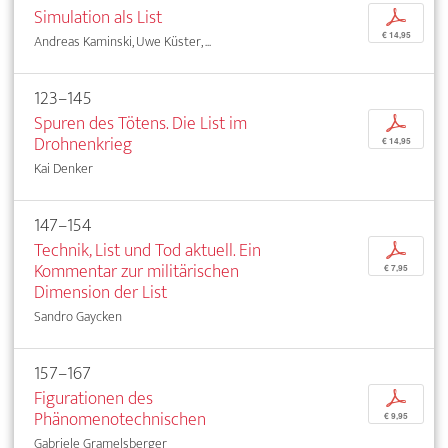
Simulation als List
p
€ 14,95
Andreas Kaminski, Uwe Küster, ...
123–145
Spuren des Tötens. Die List im
p
Drohnenkrieg
€ 14,95
Kai Denker
147–154
Technik, List und Tod aktuell. Ein
p
Kommentar zur militärischen
€ 7,95
Dimension der List
Sandro Gaycken
157–167
Figurationen des
p
Phänomenotechnischen
€ 9,95
Gabriele Gramelsberger