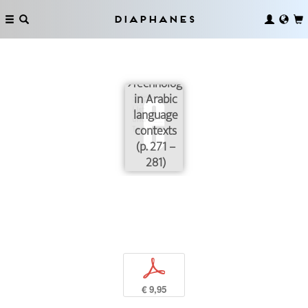
Diaphanes
›Technics‹
and
›Technology‹
in Arabic
language
contexts
(p. 271 –
281)
p
€ 9,95