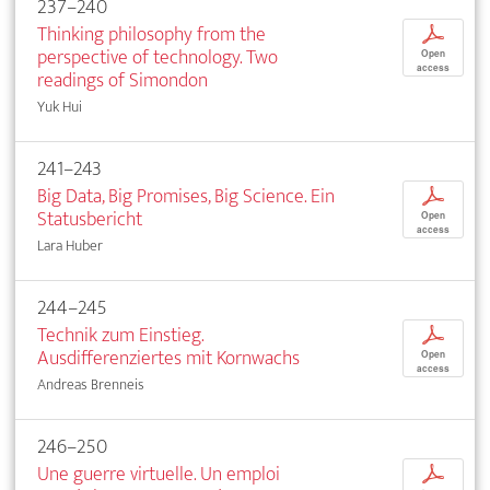
237–240
Thinking philosophy from the
p
perspective of technology. Two
Open
access
readings of Simondon
Yuk Hui
241–243
Big Data, Big Promises, Big Science. Ein
p
Statusbericht
Open
access
Lara Huber
244–245
Technik zum Einstieg.
p
Ausdifferenziertes mit Kornwachs
Open
access
Andreas Brenneis
246–250
Une guerre virtuelle. Un emploi
p