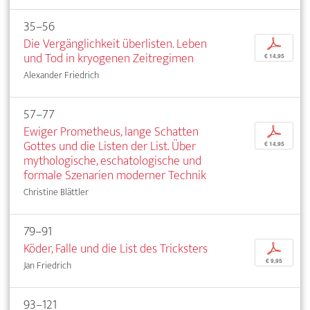
35–56
Die Vergänglichkeit überlisten. Leben
p
und Tod in kryogenen Zeitregimen
€ 14,95
Alexander Friedrich
57–77
Ewiger Prometheus, lange Schatten
p
Gottes und die Listen der List. Über
€ 14,95
mythologische, eschatologische und
formale Szenarien moderner Technik
Christine Blättler
79–91
Köder, Falle und die List des Tricksters
p
€ 9,95
Jan Friedrich
93–121