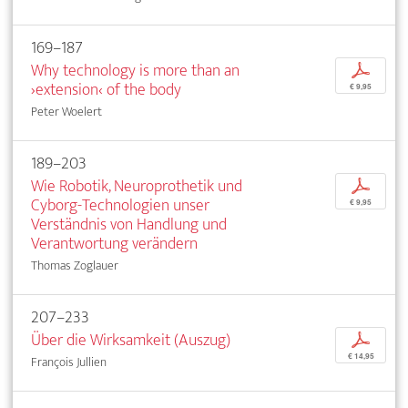
169–187
Why technology is more than an
p
›extension‹ of the body
€ 9,95
Peter Woelert
189–203
Wie Robotik, Neuroprothetik und
p
Cyborg-Technologien unser
€ 9,95
Verständnis von Handlung und
Verantwortung verändern
Thomas Zoglauer
207–233
Über die Wirksamkeit (Auszug)
p
€ 14,95
François Jullien