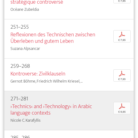
stratégique controversé
€ 7,95
Océane Zubeldia
251–255
Reflexionen des Technischen zwischen
p
Überleben und gutem Leben
€ 7,95
Suzana Alpsancar
259–268
Kontroverse: Zivilklauseln
p
€ 7,95
Gernot Böhme, Friedrich Wilhelm Kriesel, ...
271–281
›Technics‹ and ›Technology‹ in Arabic
p
language contexts
€ 9,95
Nicole C. Karafyllis
285–286