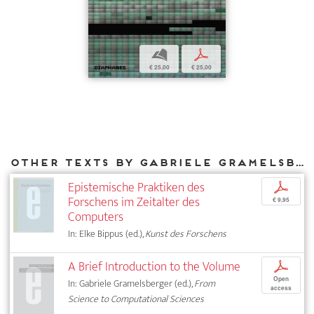
b
p
€ 25,00
€ 25,00
Other texts by Gabriele Gramelsberger for DIAPHANES
Epistemische Praktiken des
p
Forschens im Zeitalter des
€ 9,95
Computers
In: Elke Bippus (ed.),
Kunst des Forschens
A Brief Introduction to the Volume
p
Open
In: Gabriele Gramelsberger (ed.),
From
access
Science to Computational Sciences