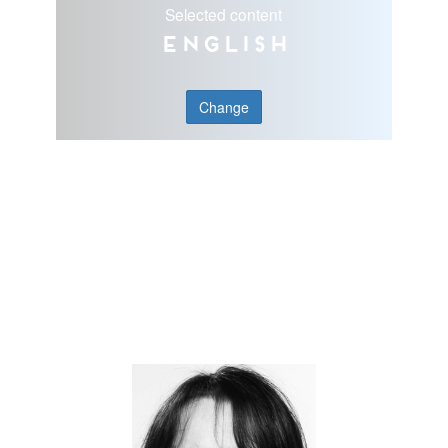
Selected content
English
Change