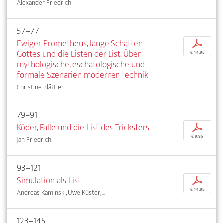
Alexander Friedrich
57–77
Ewiger Prometheus, lange Schatten
p
Gottes und die Listen der List. Über
€ 14,95
mythologische, eschatologische und
formale Szenarien moderner Technik
Christine Blättler
79–91
Köder, Falle und die List des Tricksters
p
€ 9,95
Jan Friedrich
93–121
Simulation als List
p
€ 14,95
Andreas Kaminski, Uwe Küster, ...
123–145