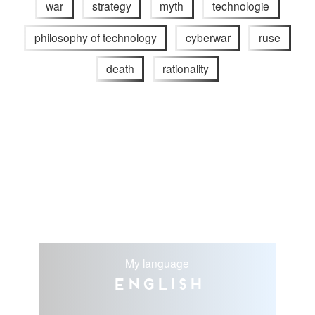
war
strategy
myth
technologie
philosophy of technology
cyberwar
ruse
death
rationality
My language
English