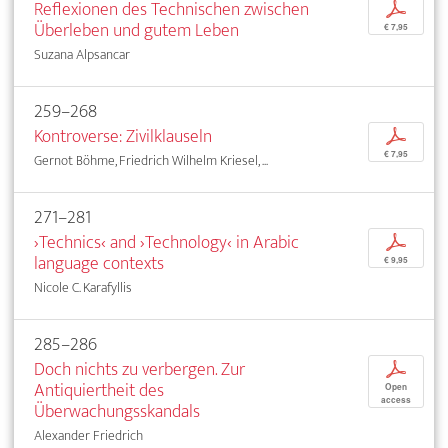
Reflexionen des Technischen zwischen
p
Überleben und gutem Leben
€ 7,95
Suzana Alpsancar
259–268
Kontroverse: Zivilklauseln
p
€ 7,95
Gernot Böhme, Friedrich Wilhelm Kriesel, ...
271–281
›Technics‹ and ›Technology‹ in Arabic
p
language contexts
€ 9,95
Nicole C. Karafyllis
285–286
Doch nichts zu verbergen. Zur
p
Antiquiertheit des
Open
access
Überwachungsskandals
Alexander Friedrich