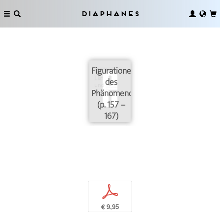
Diaphanes
Figurationen
des
Phänomenotechnischen
(p. 157 –
167)
p
€ 9,95