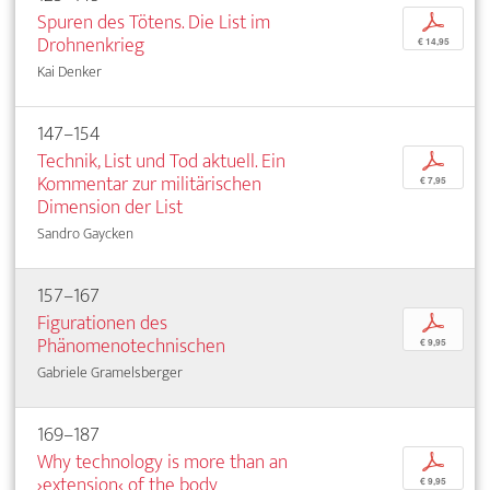
Spuren des Tötens. Die List im
p
Drohnenkrieg
€ 14,95
Kai Denker
147–154
Technik, List und Tod aktuell. Ein
p
Kommentar zur militärischen
€ 7,95
Dimension der List
Sandro Gaycken
157–167
Figurationen des
p
Phänomenotechnischen
€ 9,95
Gabriele Gramelsberger
169–187
Why technology is more than an
p
›extension‹ of the body
€ 9,95