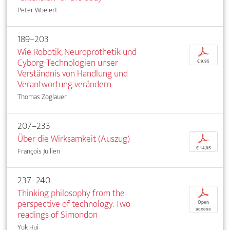
Peter Woelert
189–203
Wie Robotik, Neuroprothetik und
p
Cyborg-Technologien unser
€ 9,95
Verständnis von Handlung und
Verantwortung verändern
Thomas Zoglauer
207–233
Über die Wirksamkeit (Auszug)
p
€ 14,95
François Jullien
237–240
Thinking philosophy from the
p
perspective of technology. Two
Open
access
readings of Simondon
Yuk Hui