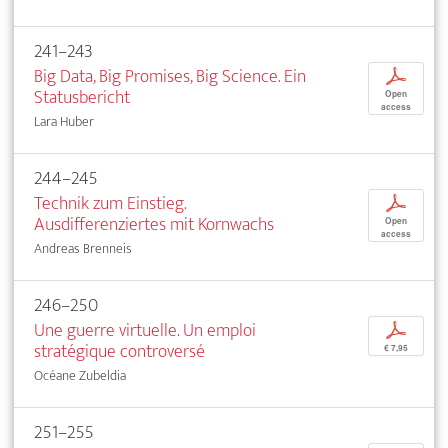
241–243
Big Data, Big Promises, Big Science. Ein
p
Statusbericht
Open
access
Lara Huber
244–245
Technik zum Einstieg.
p
Ausdifferenziertes mit Kornwachs
Open
access
Andreas Brenneis
246–250
Une guerre virtuelle. Un emploi
p
stratégique controversé
€ 7,95
Océane Zubeldia
251–255